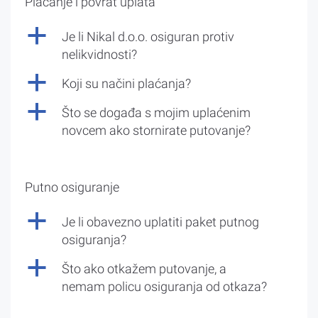
Plaćanje i povrat uplata
a
Je li Nikal d.o.o. osiguran protiv
nelikvidnosti?
a
Koji su načini plaćanja?
a
Što se događa s mojim uplaćenim
novcem ako stornirate putovanje?
Putno osiguranje
a
Je li obavezno uplatiti paket putnog
osiguranja?
a
Što ako otkažem putovanje, a
nemam policu osiguranja od otkaza?