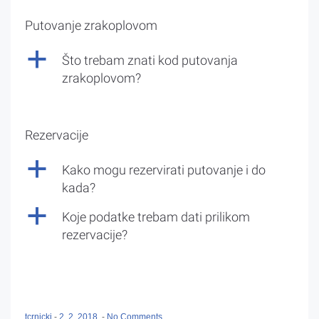
Putovanje zrakoplovom
a
Što trebam znati kod putovanja
zrakoplovom?
Rezervacije
a
Kako mogu rezervirati putovanje i do
kada?
a
Koje podatke trebam dati prilikom
rezervacije?
tcrnicki
-
2. 2. 2018.
-
No Comments