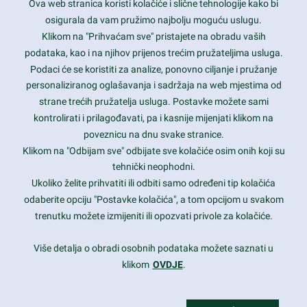
Ova web stranica koristi kolačiće i slične tehnologije kako bi
Latest trends and much more...
osigurala da vam pružimo najbolju moguću uslugu.
Klikom na "Prihvaćam sve" pristajete na obradu vaših
podataka, kao i na njihov prijenos trećim pružateljima usluga.
Contact Info
Podaci će se koristiti za analize, ponovno ciljanje i pružanje
personaliziranog oglašavanja i sadržaja na web mjestima od
strane trećih pružatelja usluga. Postavke možete sami
1600 Amphitheatre Parkway, Mountain View, CA 94043
kontrolirati i prilagođavati, pa i kasnije mijenjati klikom na
poveznicu na dnu svake stranice.
+1 650-253-0000
prothemes.net@gmail.com
Klikom na "Odbijam sve" odbijate sve kolačiće osim onih koji su
tehnički neophodni.
Daily: 9:00 am - 6:00 pm
Ukoliko želite prihvatiti ili odbiti samo određeni tip kolačića
Sunday: Closed
odaberite opciju "Postavke kolačića", a tom opcijom u svakom
trenutku možete izmijeniti ili opozvati privole za kolačiće.
Copyright 2017
FRESHFACE
© All Rights Reserved
Više detalja o obradi osobnih podataka možete saznati u
klikom
OVDJE
.