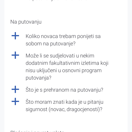
Na putovanju
a
Koliko novaca trebam ponijeti sa
sobom na putovanje?
a
Može li se sudjelovati u nekim
dodatnim fakultativnim izletima koji
nisu uključeni u osnovni program
putovanja?
a
Što je s prehranom na putovanju?
a
Što moram znati kada je u pitanju
sigurnost (novac, dragocjenosti)?