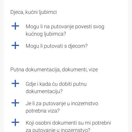
Djeca, kućni ljubimci
a
Mogu li na putovanje povesti svog
kućnog ljubimca?
a
Mogu li putovati s djecom?
Putna dokumentacija, dokumenti, vize
a
Gdje i kada ću dobiti putnu
dokumentaciju?
a
Je li za putovanje u inozemstvo
potrebna viza?
a
Koji osobni dokumenti su mi potrebni
za putovanje u inozemstvo?