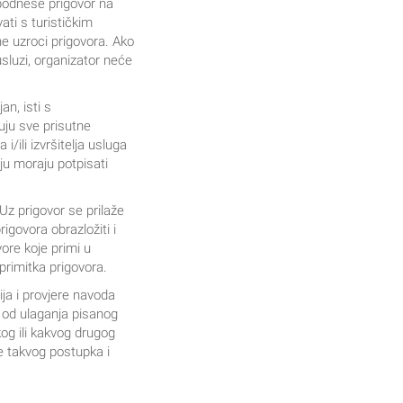
e podnese prigovor na
ti s turističkim
ne uzroci prigovora. Ako
sluzi, organizator neće
n, isti s
suju sve prisutne
/ili izvršitelja usluga
oju moraju potpisati
Uz prigovor se prilaže
igovora obrazložiti i
ore koje primi u
primitka prigovora.
ja i provjere navoda
 od ulaganja pisanog
og ili kakvog drugog
e takvog postupka i