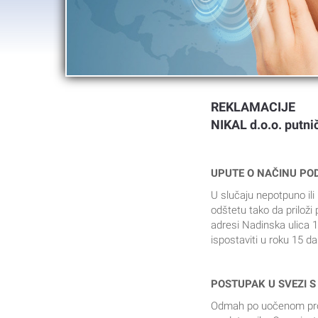
REKLAMACIJE
NIKAL d.o.o. putni
UPUTE O NAČINU PO
U slučaju nepotpuno il
odštetu tako da priloži
adresi Nadinska ulica 1
ispostaviti u roku 15 d
POSTUPAK U SVEZI 
Odmah po uočenom prop