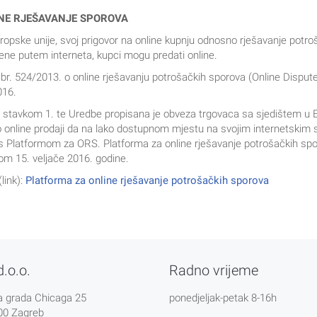
NE RJEŠAVANJE SPOROVA
opske unije, svoj prigovor na online kupnju odnosno rješavanje potr
jene putem interneta, kupci mogu predati online.
br. 524/2013. o online rješavanju potrošačkih sporova (Online Disput
016.
 stavkom 1. te Uredbe propisana je obveza trgovaca sa sjedištem u Eu
o online prodaji da na lako dostupnom mjestu na svojim internetskim
s Platformom za ORS. Platforma za online rješavanje potrošačkih spo
om 15. veljače 2016. godine.
link):
Platforma za online rješavanje potrošačkih sporova
d.o.o.
Radno vrijeme
a grada Chicaga 25
ponedjeljak-petak 8-16h
00 Zagreb