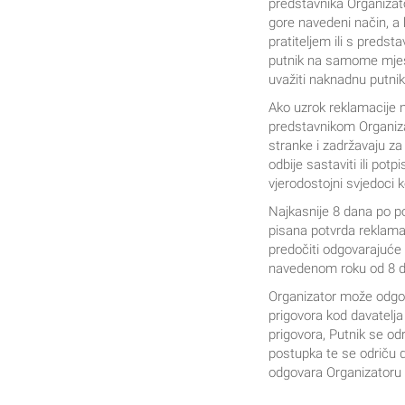
predstavnika Organizator
gore navedeni način, a 
pratiteljem ili s predst
putnik na samome mjest
uvažiti naknadnu putniko
Ako uzrok reklamacije n
predstavnikom Organizat
stranke i zadržavaju za 
odbije sastaviti ili po
vjerodostojni svjedoci ko
Najkasnije 8 dana po po
pisana potvrda reklamac
predočiti odgovarajuće
navedenom roku od 8 dan
Organizator može odgodi
prigovora kod davatelj
prigovora, Putnik se od
postupka te se odriču d
odgovara Organizatoru 