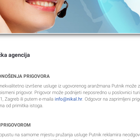
čka agencija
DNOŠENJA PRIGOVORA
i nekvalitetno izvršene usluge iz ugovorenog aranžmana Putnik može z
 pismeni prigovor. Prigovor može podnijeti neposredno u poslovnici tur
1, Zagreb ili putem e-maila
info@nikal.hr
. Odgovor na zaprimljeni pri
ana od primitka istoga.
S PRIGOVOROM
ustu na samome mjestu pružanja usluge Putnik reklamira neodgova