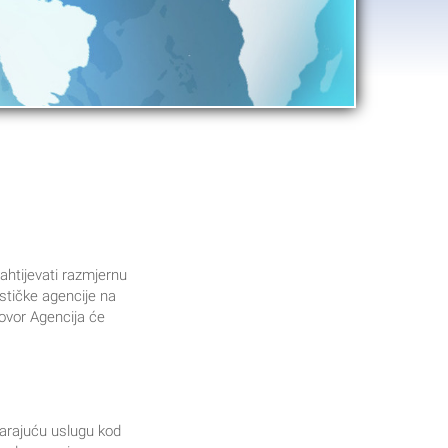
ahtijevati razmjernu
ističke agencije na
govor Agencija će
rajuću uslugu kod