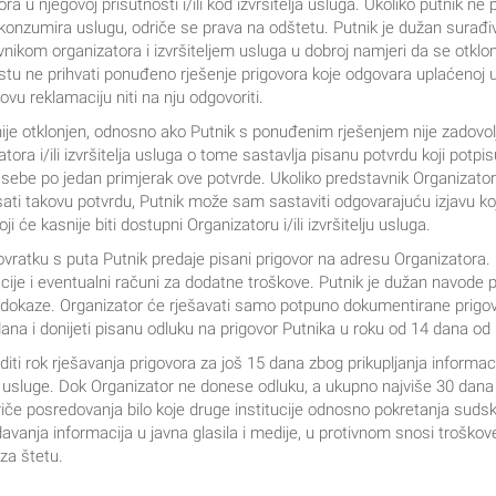
a u njegovoj prisutnosti i/ili kod izvršitelja usluga. Ukoliko putnik n
konzumira uslugu, odriče se prava na odštetu. Putnik je dužan surađiva
avnikom organizatora i izvršiteljem usluga u dobroj namjeri da se otklo
u ne prihvati ponuđeno rješenje prigovora koje odgovara uplaćenoj u
vu reklamaciju niti na nju odgovoriti.
ije otklonjen, odnosno ako Putnik s ponuđenim rješenjem nije zadovolja
ora i/ili izvršitelja usluga o tome sastavlja pisanu potvrdu koji potpi
sebe po jedan primjerak ove potvrde. Ukoliko predstavnik Organizatora i
tpisati takovu potvrdu, Putnik može sam sastaviti odgovarajuću izjavu k
ji će kasnije biti dostupni Organizatoru i/ili izvršitelju usluga.
vratku s puta Putnik predaje pisani prigovor na adresu Organizatora. 
ije i eventualni računi za dodatne troškove. Putnik je dužan navode pr
 dokaze. Organizator će rješavati samo potpuno dokumentirane prigov
a i donijeti pisanu odluku na prigovor Putnika u roku od 14 dana od 
ti rok rješavanja prigovora za još 15 dana zbog prikupljanja informaci
a usluge. Dok Organizator ne donese odluku, a ukupno najviše 30 dana
riče posredovanja bilo koje druge institucije odnosno pokretanja sudsk
avanja informacija u javna glasila i medije, u protivnom snosi troškov
za štetu.