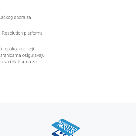
ošačkog spora za
e Resolution platform)
ropskoj uniji koji
 stranicama osiguravaju
rova (Platforma za