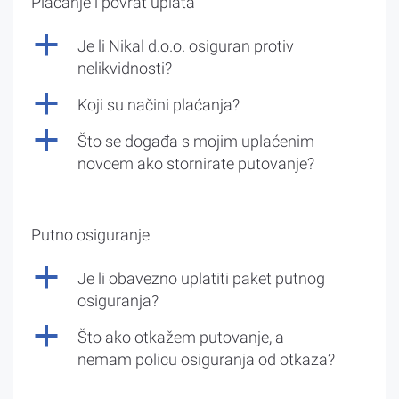
Plaćanje i povrat uplata
a
Je li Nikal d.o.o. osiguran protiv
nelikvidnosti?
a
Koji su načini plaćanja?
a
Što se događa s mojim uplaćenim
novcem ako stornirate putovanje?
Putno osiguranje
a
Je li obavezno uplatiti paket putnog
osiguranja?
a
Što ako otkažem putovanje, a
nemam policu osiguranja od otkaza?