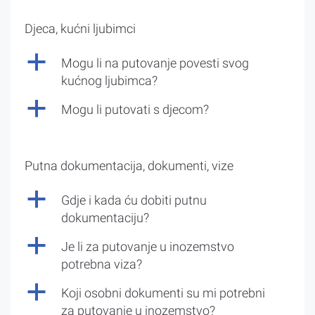
Djeca, kućni ljubimci
a
Mogu li na putovanje povesti svog
kućnog ljubimca?
a
Mogu li putovati s djecom?
Putna dokumentacija, dokumenti, vize
a
Gdje i kada ću dobiti putnu
dokumentaciju?
a
Je li za putovanje u inozemstvo
potrebna viza?
a
Koji osobni dokumenti su mi potrebni
za putovanje u inozemstvo?