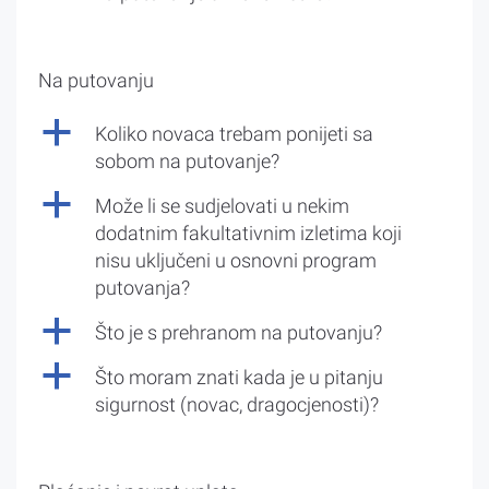
Na putovanju
a
Koliko novaca trebam ponijeti sa
sobom na putovanje?
a
Može li se sudjelovati u nekim
dodatnim fakultativnim izletima koji
nisu uključeni u osnovni program
putovanja?
a
Što je s prehranom na putovanju?
a
Što moram znati kada je u pitanju
sigurnost (novac, dragocjenosti)?