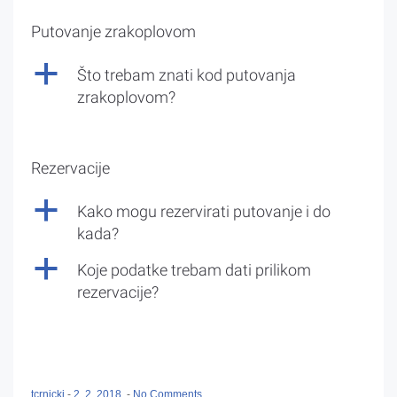
Putovanje zrakoplovom
a
Što trebam znati kod putovanja
zrakoplovom?
Rezervacije
a
Kako mogu rezervirati putovanje i do
kada?
a
Koje podatke trebam dati prilikom
rezervacije?
tcrnicki
-
2. 2. 2018.
-
No Comments