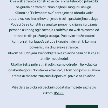
Ova web stranica koristi kolačiće i slične tehnologije kako bi
Latest trends and much more...
osigurala da vam pružimo najbolju moguću uslugu.
Klikom na "Prihvaćam sve" pristajete na obradu vaših
podataka, kao i na njihov prijenos trećim pružateljima usluga.
Contact Info
Podaci će se koristiti za analize, ponovno ciljanje i pružanje
personaliziranog oglašavanja i sadržaja na web mjestima od
strane trećih pružatelja usluga. Postavke možete sami
1600 Amphitheatre Parkway, Mountain View, CA 94043
kontrolirati i prilagođavati, pa i kasnije mijenjati klikom na
poveznicu na dnu svake stranice.
+1 650-253-0000
prothemes.net@gmail.com
Klikom na "Odbijam sve" odbijate sve kolačiće osim onih koji su
tehnički neophodni.
Daily: 9:00 am - 6:00 pm
Ukoliko želite prihvatiti ili odbiti samo određeni tip kolačića
Sunday: Closed
odaberite opciju "Postavke kolačića", a tom opcijom u svakom
trenutku možete izmijeniti ili opozvati privole za kolačiće.
Copyright 2017
FRESHFACE
© All Rights Reserved
Više detalja o obradi osobnih podataka možete saznati u
klikom
OVDJE
.