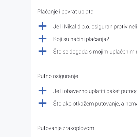
Plaćanje i povrat uplata
a
Je li Nikal d.o.o. osiguran protiv nel
a
Koji su načini plaćanja?
a
Što se događa s mojim uplaćenim 
Putno osiguranje
a
Je li obavezno uplatiti paket putno
a
Što ako otkažem putovanje, a nem
Putovanje zrakoplovom