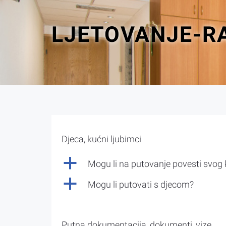
LJETOVANJE-R
Djeca, kućni ljubimci
a
Mogu li na putovanje povesti svog
a
Mogu li putovati s djecom?
Putna dokumentacija, dokumenti, vize