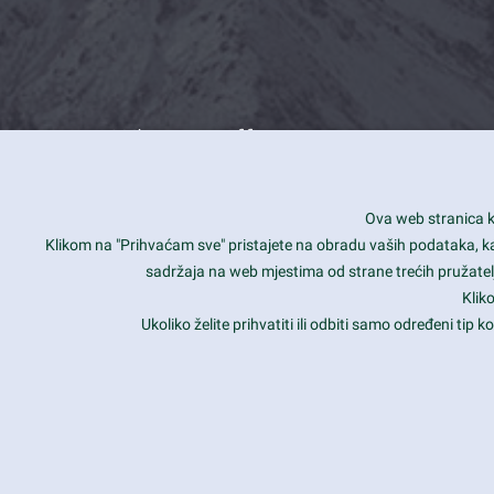
What we offer
How you can impact customers
24/7
Ova web stranica ko
Is your website user friendly?
Smar
Klikom na "Prihvaćam sve" pristajete na obradu vaših podataka, kao 
sadržaja na web mjestima od strane trećih pružatelj
Ark offers weekly stunning designs.
Unli
Klik
Why our customers love Ark?
Mobi
Ukoliko želite prihvatiti ili odbiti samo određeni tip
hat we do is all about passion
Late
Copyright 2017
FRESHFACE
© All Rights Reserved