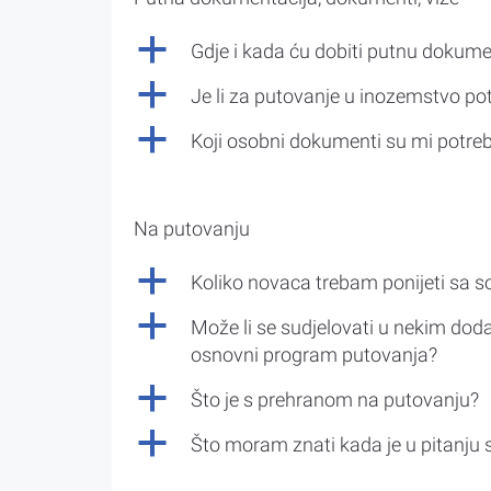
a
Gdje i kada ću dobiti putnu dokume
a
Je li za putovanje u inozemstvo po
a
Koji osobni dokumenti su mi potre
Na putovanju
a
Koliko novaca trebam ponijeti sa 
a
Može li se sudjelovati u nekim doda
osnovni program putovanja?
a
Što je s prehranom na putovanju?
a
Što moram znati kada je u pitanju 