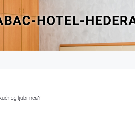
ABAC-HOTEL-HEDER
 kućnog ljubimca?