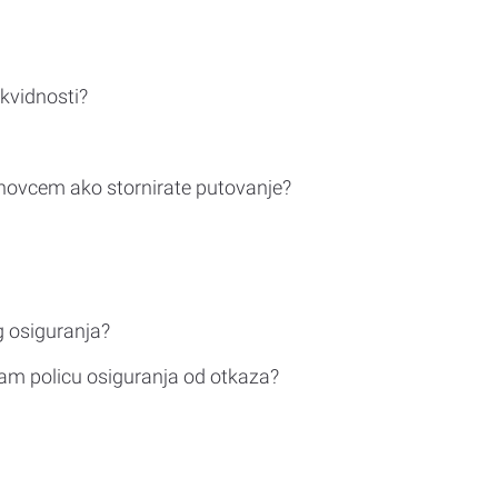
ikvidnosti?
novcem ako stornirate putovanje?
g osiguranja?
am policu osiguranja od otkaza?