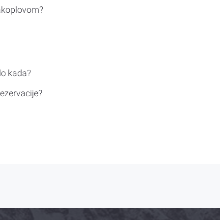
rakoplovom?
do kada?
ezervacije?