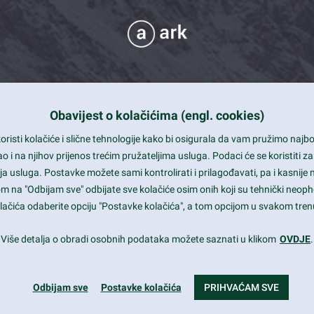
Obavijest o kolačićima (engl. cookies)
 Support
risti kolačiće i slične tehnologije kako bi osigurala da vam pružimo naj
t and beautiful design
i na njihov prijenos trećim pružateljima usluga. Podaci će se koristiti za
a usluga. Postavke možete sami kontrolirati i prilagođavati, pa i kasnije 
mited Eelements
om na "Odbijam sve" odbijate sve kolačiće osim onih koji su tehnički neoph
le ready
 kolačića odaberite opciju "Postavke kolačića", a tom opcijom u svakom trenu
st trends and much more...
Više detalja o obradi osobnih podataka možete saznati u klikom
OVDJE
.
Odbijam sve
Postavke kolačića
PRIHVAĆAM SVE