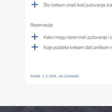
a
Što trebam znati kod putovanja z
Rezervacije
a
Kako mogu rezervirati putovanje i 
a
Koje podatke trebam dati prilikom r
tcrnicki
-
2. 2. 2018.
-
No Comments