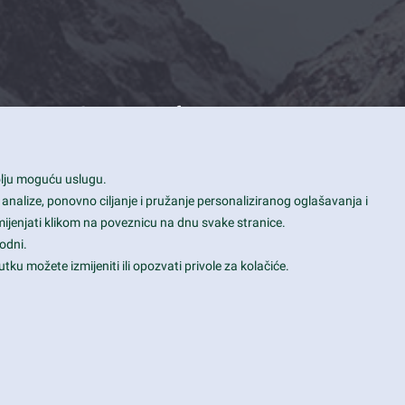
Contact Info
1600 Amphitheatre Parkway, Mountain
bolju moguću uslugu.
View, CA 94043
 analize, ponovno ciljanje i pružanje personaliziranog oglašavanja i
+1 650-253-0000
mijenjati klikom na poveznicu na dnu svake stranice.
prothemes.net@gmail.com
odni.
tku možete izmijeniti ili opozvati privole za kolačiće.
Daily: 9:00 am - 6:00 pm
Sunday: Closed
Terms & Conditions
|
Privacy & Policy