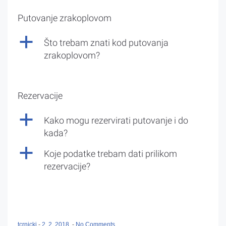
Putovanje zrakoplovom
a
Što trebam znati kod putovanja
zrakoplovom?
Rezervacije
a
Kako mogu rezervirati putovanje i do
kada?
a
Koje podatke trebam dati prilikom
rezervacije?
tcrnicki
-
2. 2. 2018.
-
No Comments