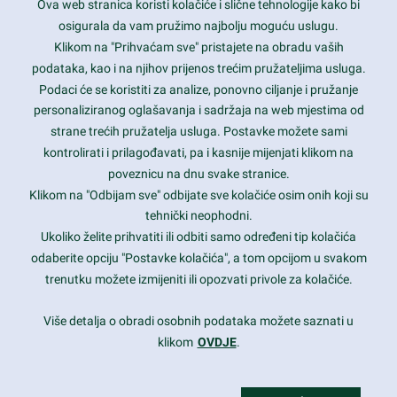
Ova web stranica koristi kolačiće i slične tehnologije kako bi
Latest trends and much more...
osigurala da vam pružimo najbolju moguću uslugu.
Klikom na "Prihvaćam sve" pristajete na obradu vaših
podataka, kao i na njihov prijenos trećim pružateljima usluga.
Contact Info
Podaci će se koristiti za analize, ponovno ciljanje i pružanje
personaliziranog oglašavanja i sadržaja na web mjestima od
strane trećih pružatelja usluga. Postavke možete sami
1600 Amphitheatre Parkway, Mountain View, CA 94043
kontrolirati i prilagođavati, pa i kasnije mijenjati klikom na
poveznicu na dnu svake stranice.
+1 650-253-0000
prothemes.net@gmail.com
Klikom na "Odbijam sve" odbijate sve kolačiće osim onih koji su
tehnički neophodni.
Daily: 9:00 am - 6:00 pm
Ukoliko želite prihvatiti ili odbiti samo određeni tip kolačića
Sunday: Closed
odaberite opciju "Postavke kolačića", a tom opcijom u svakom
trenutku možete izmijeniti ili opozvati privole za kolačiće.
Copyright 2017
FRESHFACE
© All Rights Reserved
Više detalja o obradi osobnih podataka možete saznati u
klikom
OVDJE
.