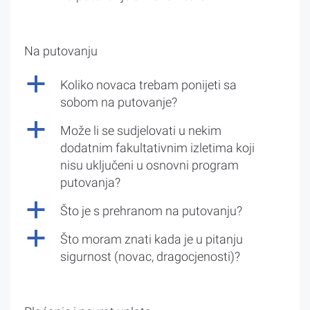
Na putovanju
a
Koliko novaca trebam ponijeti sa
sobom na putovanje?
a
Može li se sudjelovati u nekim
dodatnim fakultativnim izletima koji
nisu uključeni u osnovni program
putovanja?
a
Što je s prehranom na putovanju?
a
Što moram znati kada je u pitanju
sigurnost (novac, dragocjenosti)?