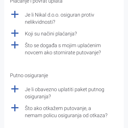
Plaćanje i povrat uplata
a
Je li Nikal d.o.o. osiguran protiv
nelikvidnosti?
a
Koji su načini plaćanja?
a
Što se događa s mojim uplaćenim
novcem ako stornirate putovanje?
Putno osiguranje
a
Je li obavezno uplatiti paket putnog
osiguranja?
a
Što ako otkažem putovanje, a
nemam policu osiguranja od otkaza?