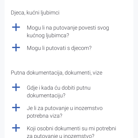
Djeca, kućni ljubimci
a
Mogu li na putovanje povesti svog
kućnog ljubimca?
a
Mogu li putovati s djecom?
Putna dokumentacija, dokumenti, vize
a
Gdje i kada ću dobiti putnu
dokumentaciju?
a
Je li za putovanje u inozemstvo
potrebna viza?
a
Koji osobni dokumenti su mi potrebni
za putovanje u inozemstvo?