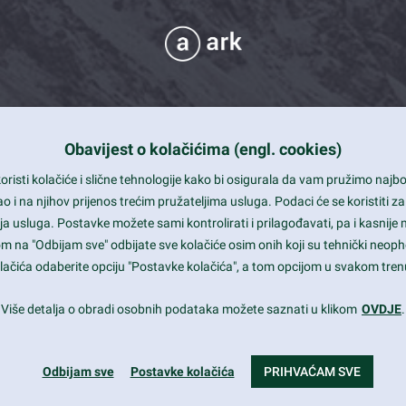
Obavijest o kolačićima (engl. cookies)
 Support
risti kolačiće i slične tehnologije kako bi osigurala da vam pružimo naj
t and beautiful design
i na njihov prijenos trećim pružateljima usluga. Podaci će se koristiti za
a usluga. Postavke možete sami kontrolirati i prilagođavati, pa i kasnije 
mited Eelements
om na "Odbijam sve" odbijate sve kolačiće osim onih koji su tehnički neoph
le ready
 kolačića odaberite opciju "Postavke kolačića", a tom opcijom u svakom trenu
st trends and much more...
Više detalja o obradi osobnih podataka možete saznati u klikom
OVDJE
.
Odbijam sve
Postavke kolačića
PRIHVAĆAM SVE