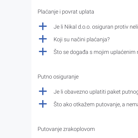
Plaćanje i povrat uplata
a
Je li Nikal d.o.o. osiguran protiv nel
a
Koji su načini plaćanja?
a
Što se događa s mojim uplaćenim 
Putno osiguranje
a
Je li obavezno uplatiti paket putno
a
Što ako otkažem putovanje, a nem
Putovanje zrakoplovom