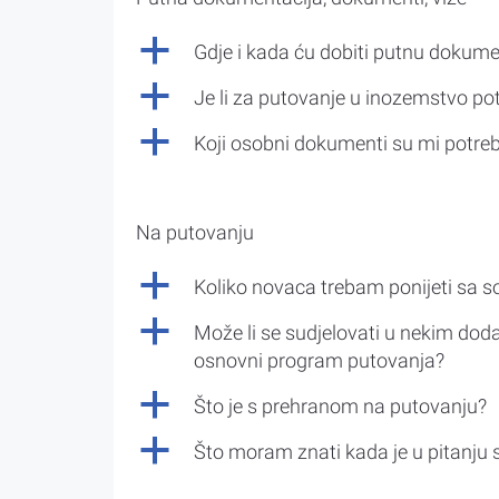
a
Gdje i kada ću dobiti putnu dokume
a
Je li za putovanje u inozemstvo po
a
Koji osobni dokumenti su mi potre
Na putovanju
a
Koliko novaca trebam ponijeti sa 
a
Može li se sudjelovati u nekim doda
osnovni program putovanja?
a
Što je s prehranom na putovanju?
a
Što moram znati kada je u pitanju 