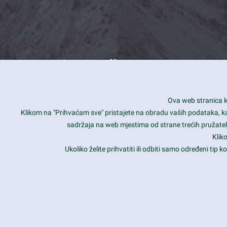
What we offer
How you can impact customers
24/7
Ova web stranica ko
Is your website user friendly?
Smar
Klikom na "Prihvaćam sve" pristajete na obradu vaših podataka, kao 
sadržaja na web mjestima od strane trećih pružatelj
Ark offers weekly stunning designs.
Unli
Klik
Why our customers love Ark?
Mobi
Ukoliko želite prihvatiti ili odbiti samo određeni tip
hat we do is all about passion
Late
Copyright 2017
FRESHFACE
© All Rights Reserved