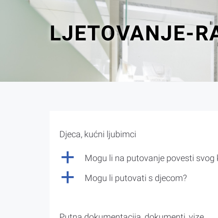
LJETOVANJE-R
Djeca, kućni ljubimci
a
Mogu li na putovanje povesti svog
a
Mogu li putovati s djecom?
Putna dokumentacija, dokumenti, vize