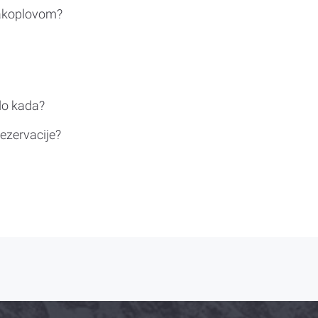
rakoplovom?
do kada?
ezervacije?