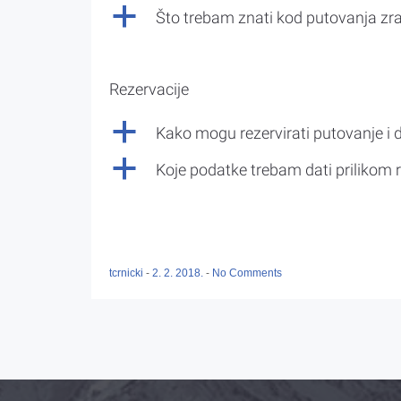
a
Što trebam znati kod putovanja z
Rezervacije
a
Kako mogu rezervirati putovanje i 
a
Koje podatke trebam dati prilikom r
tcrnicki
-
2. 2. 2018.
-
No Comments