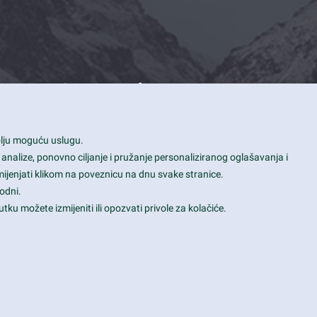
Contact Info
1600 Amphitheatre Parkway, Mountain
bolju moguću uslugu.
View, CA 94043
 analize, ponovno ciljanje i pružanje personaliziranog oglašavanja i
+1 650-253-0000
mijenjati klikom na poveznicu na dnu svake stranice.
prothemes.net@gmail.com
odni.
tku možete izmijeniti ili opozvati privole za kolačiće.
Daily: 9:00 am - 6:00 pm
Sunday: Closed
Terms & Conditions
|
Privacy & Policy