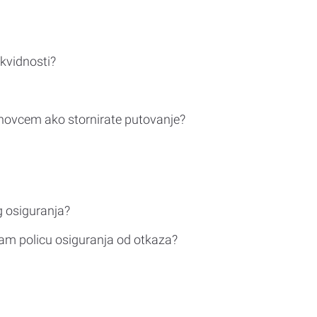
ikvidnosti?
novcem ako stornirate putovanje?
g osiguranja?
am policu osiguranja od otkaza?