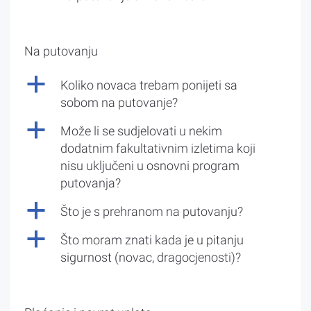
Na putovanju
a
Koliko novaca trebam ponijeti sa
sobom na putovanje?
a
Može li se sudjelovati u nekim
dodatnim fakultativnim izletima koji
nisu uključeni u osnovni program
putovanja?
a
Što je s prehranom na putovanju?
a
Što moram znati kada je u pitanju
sigurnost (novac, dragocjenosti)?