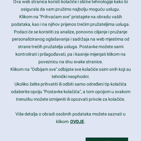
Ova web stranica koristi kolačiće i slične tehnologije kako bi
Latest trends and much more...
osigurala da vam pružimo najbolju moguću uslugu.
Klikom na "Prihvaćam sve" pristajete na obradu vaših
podataka, kao i na njihov prijenos trećim pružateljima usluga.
Contact Info
Podaci će se koristiti za analize, ponovno ciljanje i pružanje
personaliziranog oglašavanja i sadržaja na web mjestima od
strane trećih pružatelja usluga. Postavke možete sami
1600 Amphitheatre Parkway, Mountain View, CA 94043
kontrolirati i prilagođavati, pa i kasnije mijenjati klikom na
poveznicu na dnu svake stranice.
+1 650-253-0000
prothemes.net@gmail.com
Klikom na "Odbijam sve" odbijate sve kolačiće osim onih koji su
tehnički neophodni.
Daily: 9:00 am - 6:00 pm
Ukoliko želite prihvatiti ili odbiti samo određeni tip kolačića
Sunday: Closed
odaberite opciju "Postavke kolačića", a tom opcijom u svakom
trenutku možete izmijeniti ili opozvati privole za kolačiće.
Copyright 2017
FRESHFACE
© All Rights Reserved
Više detalja o obradi osobnih podataka možete saznati u
klikom
OVDJE
.