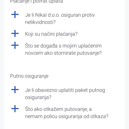
Plaćanje i povrat uplata
a
Je li Nikal d.o.o. osiguran protiv
nelikvidnosti?
a
Koji su načini plaćanja?
a
Što se događa s mojim uplaćenim
novcem ako stornirate putovanje?
Putno osiguranje
a
Je li obavezno uplatiti paket putnog
osiguranja?
a
Što ako otkažem putovanje, a
nemam policu osiguranja od otkaza?