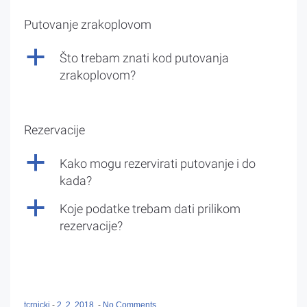
Putovanje zrakoplovom
a
Što trebam znati kod putovanja
zrakoplovom?
Rezervacije
a
Kako mogu rezervirati putovanje i do
kada?
a
Koje podatke trebam dati prilikom
rezervacije?
tcrnicki
-
2. 2. 2018.
-
No Comments