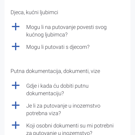
Djeca, kućni ljubimci
a
Mogu li na putovanje povesti svog
kućnog ljubimca?
a
Mogu li putovati s djecom?
Putna dokumentacija, dokumenti, vize
a
Gdje i kada ću dobiti putnu
dokumentaciju?
a
Je li za putovanje u inozemstvo
potrebna viza?
a
Koji osobni dokumenti su mi potrebni
za putovanje u inozemstvo?