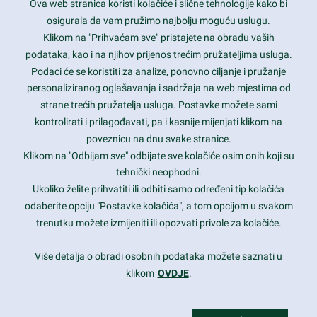
Ova web stranica koristi kolačiće i slične tehnologije kako bi
Latest trends and much more...
osigurala da vam pružimo najbolju moguću uslugu.
Klikom na "Prihvaćam sve" pristajete na obradu vaših
podataka, kao i na njihov prijenos trećim pružateljima usluga.
Contact Info
Podaci će se koristiti za analize, ponovno ciljanje i pružanje
personaliziranog oglašavanja i sadržaja na web mjestima od
strane trećih pružatelja usluga. Postavke možete sami
1600 Amphitheatre Parkway, Mountain View, CA 94043
kontrolirati i prilagođavati, pa i kasnije mijenjati klikom na
poveznicu na dnu svake stranice.
+1 650-253-0000
prothemes.net@gmail.com
Klikom na "Odbijam sve" odbijate sve kolačiće osim onih koji su
tehnički neophodni.
Daily: 9:00 am - 6:00 pm
Ukoliko želite prihvatiti ili odbiti samo određeni tip kolačića
Sunday: Closed
odaberite opciju "Postavke kolačića", a tom opcijom u svakom
trenutku možete izmijeniti ili opozvati privole za kolačiće.
Copyright 2017
FRESHFACE
© All Rights Reserved
Više detalja o obradi osobnih podataka možete saznati u
klikom
OVDJE
.