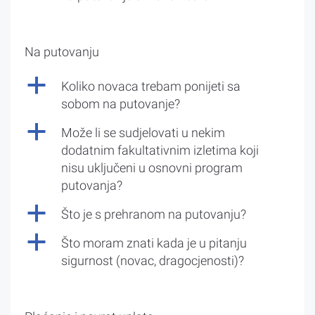
Na putovanju
a
Koliko novaca trebam ponijeti sa
sobom na putovanje?
a
Može li se sudjelovati u nekim
dodatnim fakultativnim izletima koji
nisu uključeni u osnovni program
putovanja?
a
Što je s prehranom na putovanju?
a
Što moram znati kada je u pitanju
sigurnost (novac, dragocjenosti)?