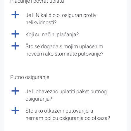
Plaćanje i povrat uplata
a
Je li Nikal d.o.o. osiguran protiv
nelikvidnosti?
a
Koji su načini plaćanja?
a
Što se događa s mojim uplaćenim
novcem ako stornirate putovanje?
Putno osiguranje
a
Je li obavezno uplatiti paket putnog
osiguranja?
a
Što ako otkažem putovanje, a
nemam policu osiguranja od otkaza?