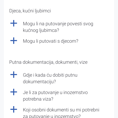
Djeca, kućni ljubimci
a
Mogu li na putovanje povesti svog
kućnog ljubimca?
a
Mogu li putovati s djecom?
Putna dokumentacija, dokumenti, vize
a
Gdje i kada ću dobiti putnu
dokumentaciju?
a
Je li za putovanje u inozemstvo
potrebna viza?
a
Koji osobni dokumenti su mi potrebni
za putovanje u inozemstvo?