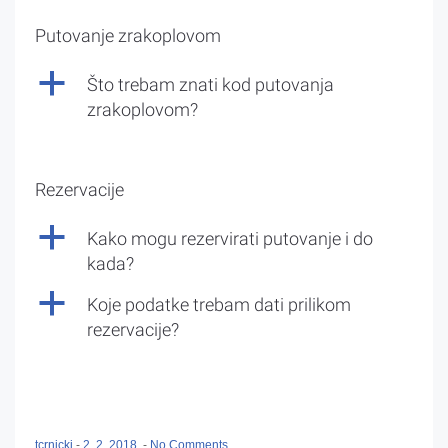
Putovanje zrakoplovom
a
Što trebam znati kod putovanja
zrakoplovom?
Rezervacije
a
Kako mogu rezervirati putovanje i do
kada?
a
Koje podatke trebam dati prilikom
rezervacije?
tcrnicki
-
2. 2. 2018.
-
No Comments