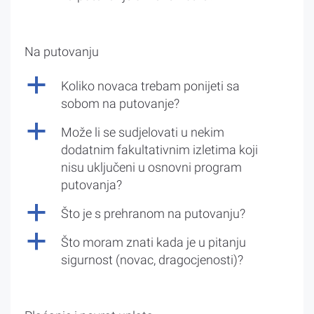
Na putovanju
a
Koliko novaca trebam ponijeti sa
sobom na putovanje?
a
Može li se sudjelovati u nekim
dodatnim fakultativnim izletima koji
nisu uključeni u osnovni program
putovanja?
a
Što je s prehranom na putovanju?
a
Što moram znati kada je u pitanju
sigurnost (novac, dragocjenosti)?