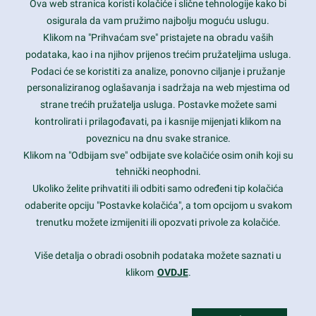
Ova web stranica koristi kolačiće i slične tehnologije kako bi
Latest trends and much more...
osigurala da vam pružimo najbolju moguću uslugu.
Klikom na "Prihvaćam sve" pristajete na obradu vaših
podataka, kao i na njihov prijenos trećim pružateljima usluga.
Contact Info
Podaci će se koristiti za analize, ponovno ciljanje i pružanje
personaliziranog oglašavanja i sadržaja na web mjestima od
strane trećih pružatelja usluga. Postavke možete sami
1600 Amphitheatre Parkway, Mountain View, CA 94043
kontrolirati i prilagođavati, pa i kasnije mijenjati klikom na
poveznicu na dnu svake stranice.
+1 650-253-0000
prothemes.net@gmail.com
Klikom na "Odbijam sve" odbijate sve kolačiće osim onih koji su
tehnički neophodni.
Daily: 9:00 am - 6:00 pm
Ukoliko želite prihvatiti ili odbiti samo određeni tip kolačića
Sunday: Closed
odaberite opciju "Postavke kolačića", a tom opcijom u svakom
trenutku možete izmijeniti ili opozvati privole za kolačiće.
Copyright 2017
FRESHFACE
© All Rights Reserved
Više detalja o obradi osobnih podataka možete saznati u
klikom
OVDJE
.