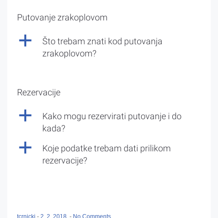
Putovanje zrakoplovom
a
Što trebam znati kod putovanja
zrakoplovom?
Rezervacije
a
Kako mogu rezervirati putovanje i do
kada?
a
Koje podatke trebam dati prilikom
rezervacije?
tcrnicki
-
2. 2. 2018.
-
No Comments