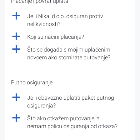
Plaćanje i povrat uplata
a
Je li Nikal d.o.o. osiguran protiv
nelikvidnosti?
a
Koji su načini plaćanja?
a
Što se događa s mojim uplaćenim
novcem ako stornirate putovanje?
Putno osiguranje
a
Je li obavezno uplatiti paket putnog
osiguranja?
a
Što ako otkažem putovanje, a
nemam policu osiguranja od otkaza?