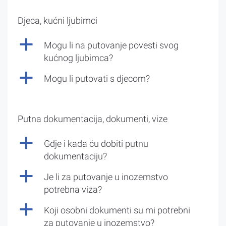
Djeca, kućni ljubimci
a
Mogu li na putovanje povesti svog
kućnog ljubimca?
a
Mogu li putovati s djecom?
Putna dokumentacija, dokumenti, vize
a
Gdje i kada ću dobiti putnu
dokumentaciju?
a
Je li za putovanje u inozemstvo
potrebna viza?
a
Koji osobni dokumenti su mi potrebni
za putovanje u inozemstvo?