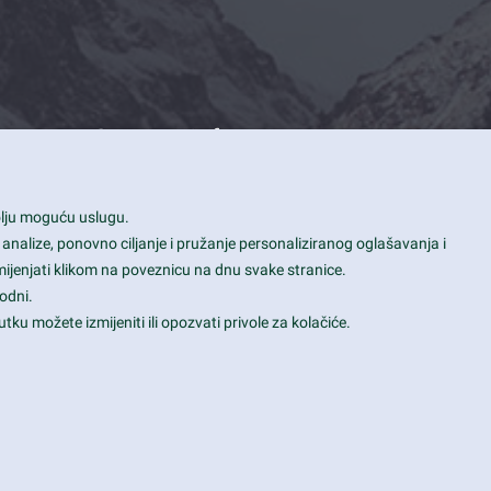
Contact Info
1600 Amphitheatre Parkway, Mountain
bolju moguću uslugu.
View, CA 94043
 analize, ponovno ciljanje i pružanje personaliziranog oglašavanja i
+1 650-253-0000
mijenjati klikom na poveznicu na dnu svake stranice.
prothemes.net@gmail.com
odni.
tku možete izmijeniti ili opozvati privole za kolačiće.
Daily: 9:00 am - 6:00 pm
Sunday: Closed
Terms & Conditions
|
Privacy & Policy