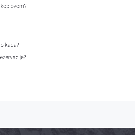
rakoplovom?
do kada?
ezervacije?