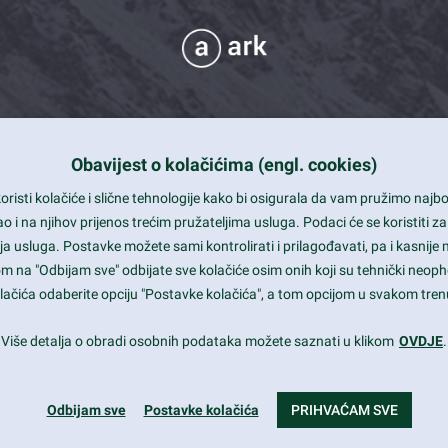
Obavijest o kolačićima (engl. cookies)
 Support
risti kolačiće i slične tehnologije kako bi osigurala da vam pružimo naj
t and beautiful design
i na njihov prijenos trećim pružateljima usluga. Podaci će se koristiti za
a usluga. Postavke možete sami kontrolirati i prilagođavati, pa i kasnije 
mited Eelements
om na "Odbijam sve" odbijate sve kolačiće osim onih koji su tehnički neoph
le ready
 kolačića odaberite opciju "Postavke kolačića", a tom opcijom u svakom trenu
st trends and much more...
Više detalja o obradi osobnih podataka možete saznati u klikom
OVDJE
.
Odbijam sve
Postavke kolačića
PRIHVAĆAM SVE