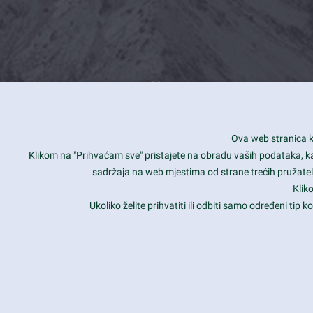
What we offer
How you can impact customers
24/7
Ova web stranica ko
Is your website user friendly?
Smar
Klikom na "Prihvaćam sve" pristajete na obradu vaših podataka, kao 
sadržaja na web mjestima od strane trećih pružatelj
Ark offers weekly stunning designs.
Unli
Klik
Why our customers love Ark?
Mobi
Ukoliko želite prihvatiti ili odbiti samo određeni tip
hat we do is all about passion
Late
Copyright 2017
FRESHFACE
© All Rights Reserved