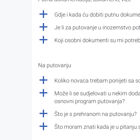
a
Gdje i kada ću dobiti putnu dokume
a
Je li za putovanje u inozemstvo po
a
Koji osobni dokumenti su mi potre
Na putovanju
a
Koliko novaca trebam ponijeti sa 
a
Može li se sudjelovati u nekim doda
osnovni program putovanja?
a
Što je s prehranom na putovanju?
a
Što moram znati kada je u pitanju 