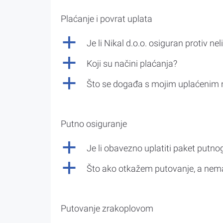
Plaćanje i povrat uplata
a
Je li Nikal d.o.o. osiguran protiv nel
a
Koji su načini plaćanja?
a
Što se događa s mojim uplaćenim 
Putno osiguranje
a
Je li obavezno uplatiti paket putno
a
Što ako otkažem putovanje, a nem
Putovanje zrakoplovom