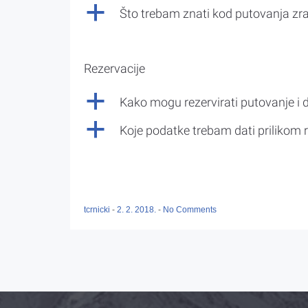
a
Što trebam znati kod putovanja z
Rezervacije
a
Kako mogu rezervirati putovanje i 
a
Koje podatke trebam dati prilikom r
tcrnicki
-
2. 2. 2018.
-
No Comments