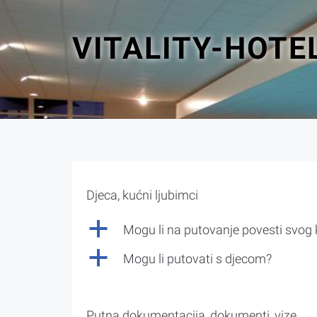
VITALITY-HOTE
Djeca, kućni ljubimci
a
Mogu li na putovanje povesti svog
a
Mogu li putovati s djecom?
Putna dokumentacija, dokumenti, vize