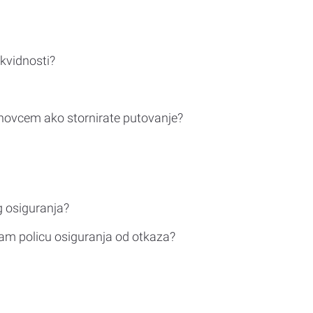
ikvidnosti?
novcem ako stornirate putovanje?
g osiguranja?
am policu osiguranja od otkaza?