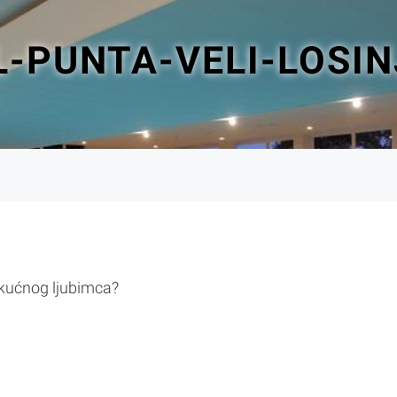
L-PUNTA-VELI-LOSIN
 kućnog ljubimca?