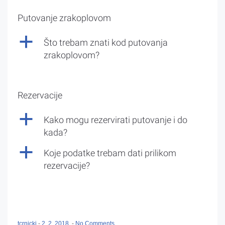
Putovanje zrakoplovom
a
Što trebam znati kod putovanja
zrakoplovom?
Rezervacije
a
Kako mogu rezervirati putovanje i do
kada?
a
Koje podatke trebam dati prilikom
rezervacije?
tcrnicki
-
2. 2. 2018.
-
No Comments