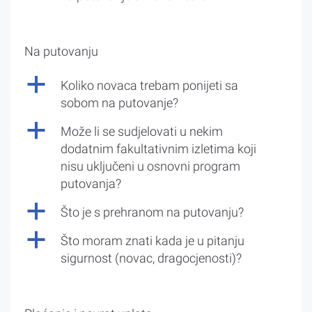
Na putovanju
a
Koliko novaca trebam ponijeti sa
sobom na putovanje?
a
Može li se sudjelovati u nekim
dodatnim fakultativnim izletima koji
nisu uključeni u osnovni program
putovanja?
a
Što je s prehranom na putovanju?
a
Što moram znati kada je u pitanju
sigurnost (novac, dragocjenosti)?