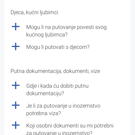
Djeca, kućni ljubimci
a
Mogu li na putovanje povesti svog
kućnog ljubimca?
a
Mogu li putovati s djecom?
Putna dokumentacija, dokumenti, vize
a
Gdje i kada ću dobiti putnu
dokumentaciju?
a
Je li za putovanje u inozemstvo
potrebna viza?
a
Koji osobni dokumenti su mi potrebni
za putovanje u inozemstvo?