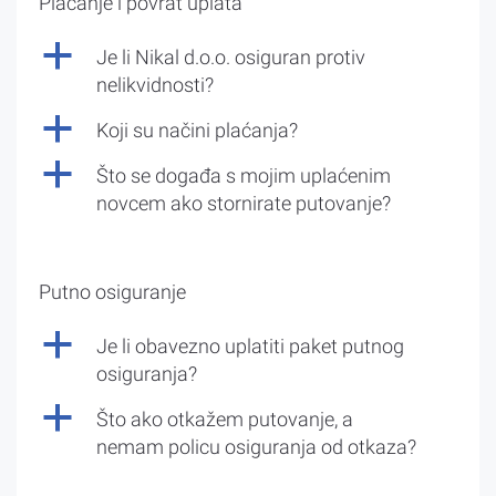
Plaćanje i povrat uplata
a
Je li Nikal d.o.o. osiguran protiv
nelikvidnosti?
a
Koji su načini plaćanja?
a
Što se događa s mojim uplaćenim
novcem ako stornirate putovanje?
Putno osiguranje
a
Je li obavezno uplatiti paket putnog
osiguranja?
a
Što ako otkažem putovanje, a
nemam policu osiguranja od otkaza?