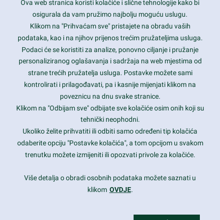
Ova web stranica koristi kolačiće i slične tehnologije kako bi
Latest trends and much more...
osigurala da vam pružimo najbolju moguću uslugu.
Klikom na "Prihvaćam sve" pristajete na obradu vaših
podataka, kao i na njihov prijenos trećim pružateljima usluga.
Contact Info
Podaci će se koristiti za analize, ponovno ciljanje i pružanje
personaliziranog oglašavanja i sadržaja na web mjestima od
strane trećih pružatelja usluga. Postavke možete sami
1600 Amphitheatre Parkway, Mountain View, CA 94043
kontrolirati i prilagođavati, pa i kasnije mijenjati klikom na
poveznicu na dnu svake stranice.
+1 650-253-0000
prothemes.net@gmail.com
Klikom na "Odbijam sve" odbijate sve kolačiće osim onih koji su
tehnički neophodni.
Daily: 9:00 am - 6:00 pm
Ukoliko želite prihvatiti ili odbiti samo određeni tip kolačića
Sunday: Closed
odaberite opciju "Postavke kolačića", a tom opcijom u svakom
trenutku možete izmijeniti ili opozvati privole za kolačiće.
Copyright 2017
FRESHFACE
© All Rights Reserved
Više detalja o obradi osobnih podataka možete saznati u
klikom
OVDJE
.