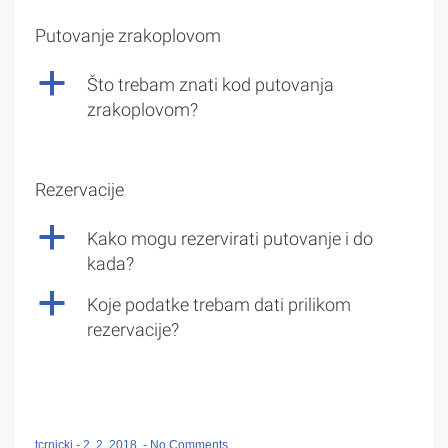
Putovanje zrakoplovom
a
Što trebam znati kod putovanja
zrakoplovom?
Rezervacije
a
Kako mogu rezervirati putovanje i do
kada?
a
Koje podatke trebam dati prilikom
rezervacije?
tcrnicki
-
2. 2. 2018.
-
No Comments