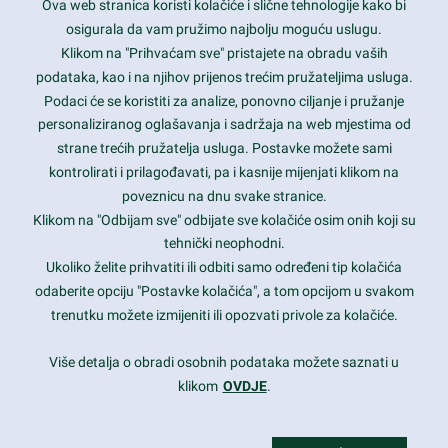
Ova web stranica koristi kolačiće i slične tehnologije kako bi
Latest trends and much more...
osigurala da vam pružimo najbolju moguću uslugu.
Klikom na "Prihvaćam sve" pristajete na obradu vaših
podataka, kao i na njihov prijenos trećim pružateljima usluga.
Contact Info
Podaci će se koristiti za analize, ponovno ciljanje i pružanje
personaliziranog oglašavanja i sadržaja na web mjestima od
strane trećih pružatelja usluga. Postavke možete sami
1600 Amphitheatre Parkway, Mountain View, CA 94043
kontrolirati i prilagođavati, pa i kasnije mijenjati klikom na
poveznicu na dnu svake stranice.
+1 650-253-0000
prothemes.net@gmail.com
Klikom na "Odbijam sve" odbijate sve kolačiće osim onih koji su
tehnički neophodni.
Daily: 9:00 am - 6:00 pm
Ukoliko želite prihvatiti ili odbiti samo određeni tip kolačića
Sunday: Closed
odaberite opciju "Postavke kolačića", a tom opcijom u svakom
trenutku možete izmijeniti ili opozvati privole za kolačiće.
Copyright 2017
FRESHFACE
© All Rights Reserved
Više detalja o obradi osobnih podataka možete saznati u
klikom
OVDJE
.