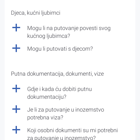
Djeca, kućni ljubimci
a
Mogu li na putovanje povesti svog
kućnog ljubimca?
a
Mogu li putovati s djecom?
Putna dokumentacija, dokumenti, vize
a
Gdje i kada ću dobiti putnu
dokumentaciju?
a
Je li za putovanje u inozemstvo
potrebna viza?
a
Koji osobni dokumenti su mi potrebni
za putovanje u inozemstvo?