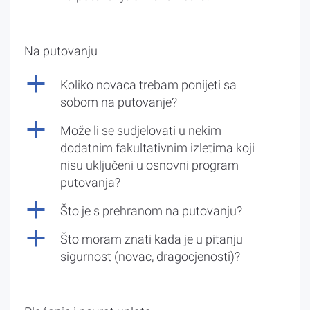
Na putovanju
a
Koliko novaca trebam ponijeti sa
sobom na putovanje?
a
Može li se sudjelovati u nekim
dodatnim fakultativnim izletima koji
nisu uključeni u osnovni program
putovanja?
a
Što je s prehranom na putovanju?
a
Što moram znati kada je u pitanju
sigurnost (novac, dragocjenosti)?