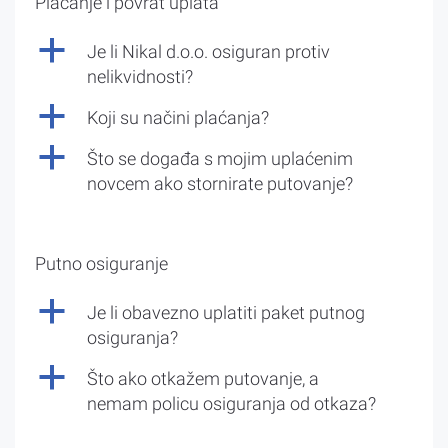
Plaćanje i povrat uplata
a
Je li Nikal d.o.o. osiguran protiv
nelikvidnosti?
a
Koji su načini plaćanja?
a
Što se događa s mojim uplaćenim
novcem ako stornirate putovanje?
Putno osiguranje
a
Je li obavezno uplatiti paket putnog
osiguranja?
a
Što ako otkažem putovanje, a
nemam policu osiguranja od otkaza?