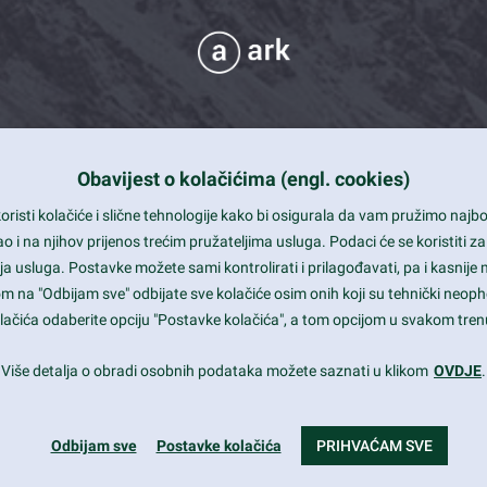
Obavijest o kolačićima (engl. cookies)
 Support
risti kolačiće i slične tehnologije kako bi osigurala da vam pružimo naj
t and beautiful design
i na njihov prijenos trećim pružateljima usluga. Podaci će se koristiti za
a usluga. Postavke možete sami kontrolirati i prilagođavati, pa i kasnije 
mited Eelements
om na "Odbijam sve" odbijate sve kolačiće osim onih koji su tehnički neoph
le ready
 kolačića odaberite opciju "Postavke kolačića", a tom opcijom u svakom trenu
st trends and much more...
Više detalja o obradi osobnih podataka možete saznati u klikom
OVDJE
.
Odbijam sve
Postavke kolačića
PRIHVAĆAM SVE