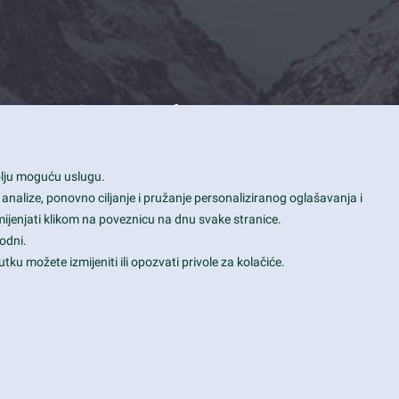
Contact Info
1600 Amphitheatre Parkway, Mountain
bolju moguću uslugu.
View, CA 94043
 analize, ponovno ciljanje i pružanje personaliziranog oglašavanja i
+1 650-253-0000
mijenjati klikom na poveznicu na dnu svake stranice.
prothemes.net@gmail.com
odni.
tku možete izmijeniti ili opozvati privole za kolačiće.
Daily: 9:00 am - 6:00 pm
Sunday: Closed
Terms & Conditions
|
Privacy & Policy