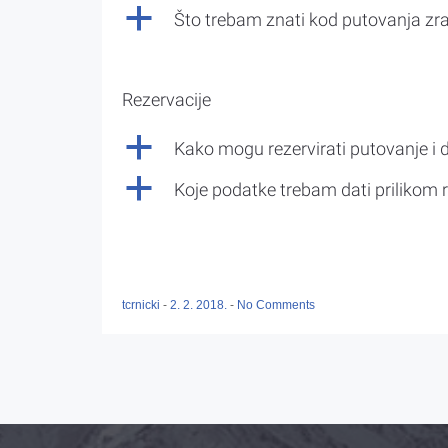
a
Što trebam znati kod putovanja z
Rezervacije
a
Kako mogu rezervirati putovanje i 
a
Koje podatke trebam dati prilikom r
tcrnicki
-
2. 2. 2018.
-
No Comments