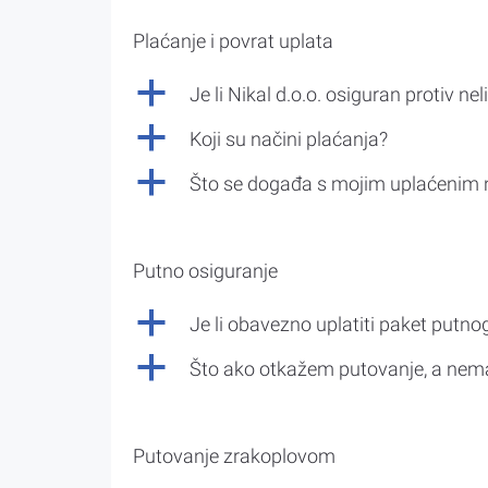
Plaćanje i povrat uplata
a
Je li Nikal d.o.o. osiguran protiv nel
a
Koji su načini plaćanja?
a
Što se događa s mojim uplaćenim 
Putno osiguranje
a
Je li obavezno uplatiti paket putno
a
Što ako otkažem putovanje, a nem
Putovanje zrakoplovom