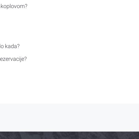
rakoplovom?
do kada?
ezervacije?