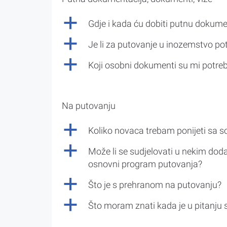
a
Gdje i kada ću dobiti putnu dokume
a
Je li za putovanje u inozemstvo po
a
Koji osobni dokumenti su mi potre
Na putovanju
a
Koliko novaca trebam ponijeti sa 
a
Može li se sudjelovati u nekim doda
osnovni program putovanja?
a
Što je s prehranom na putovanju?
a
Što moram znati kada je u pitanju 