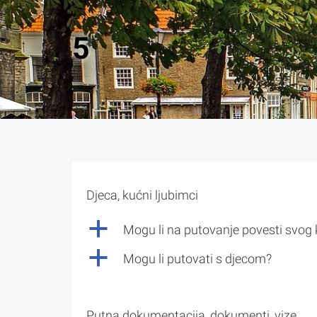
5
Djeca, kućni ljubimci
a
Mogu li na putovanje povesti svog
a
Mogu li putovati s djecom?
Putna dokumentacija, dokumenti, vize