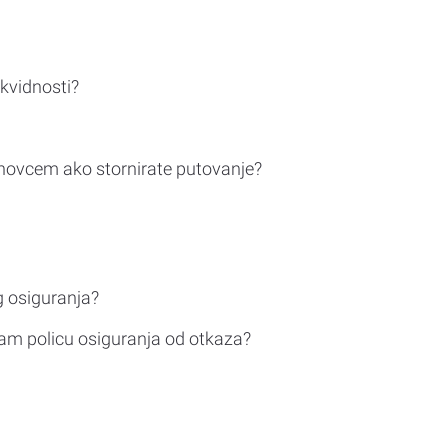
ikvidnosti?
novcem ako stornirate putovanje?
g osiguranja?
am policu osiguranja od otkaza?