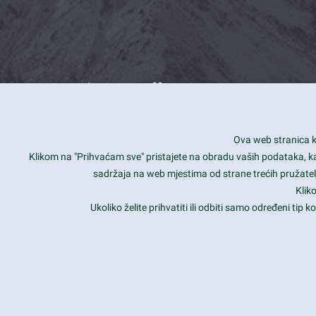
What we offer
How you can impact customers
24/7
Ova web stranica ko
Is your website user friendly?
Smar
Klikom na "Prihvaćam sve" pristajete na obradu vaših podataka, kao 
sadržaja na web mjestima od strane trećih pružatelj
Ark offers weekly stunning designs.
Unli
Klik
Why our customers love Ark?
Mobi
Ukoliko želite prihvatiti ili odbiti samo određeni tip
hat we do is all about passion
Late
Copyright 2017
FRESHFACE
© All Rights Reserved