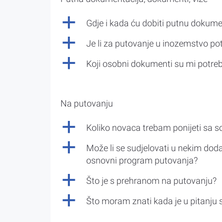
a
Gdje i kada ću dobiti putnu dokume
a
Je li za putovanje u inozemstvo po
a
Koji osobni dokumenti su mi potre
Na putovanju
a
Koliko novaca trebam ponijeti sa 
a
Može li se sudjelovati u nekim doda
osnovni program putovanja?
a
Što je s prehranom na putovanju?
a
Što moram znati kada je u pitanju 