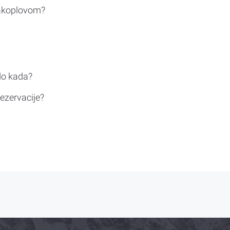
rakoplovom?
do kada?
ezervacije?