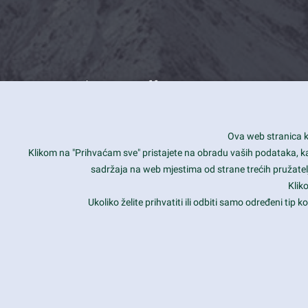
What we offer
How you can impact customers
24/7
Ova web stranica ko
Is your website user friendly?
Smar
Klikom na "Prihvaćam sve" pristajete na obradu vaših podataka, kao 
sadržaja na web mjestima od strane trećih pružatelj
Ark offers weekly stunning designs.
Unli
Klik
Why our customers love Ark?
Mobi
Ukoliko želite prihvatiti ili odbiti samo određeni tip
hat we do is all about passion
Late
Copyright 2017
FRESHFACE
© All Rights Reserved