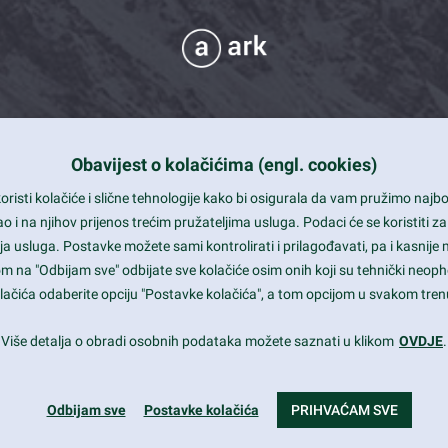
Obavijest o kolačićima (engl. cookies)
 Support
risti kolačiće i slične tehnologije kako bi osigurala da vam pružimo naj
t and beautiful design
i na njihov prijenos trećim pružateljima usluga. Podaci će se koristiti za
a usluga. Postavke možete sami kontrolirati i prilagođavati, pa i kasnije 
mited Eelements
om na "Odbijam sve" odbijate sve kolačiće osim onih koji su tehnički neoph
le ready
 kolačića odaberite opciju "Postavke kolačića", a tom opcijom u svakom trenu
st trends and much more...
Više detalja o obradi osobnih podataka možete saznati u klikom
OVDJE
.
Odbijam sve
Postavke kolačića
PRIHVAĆAM SVE