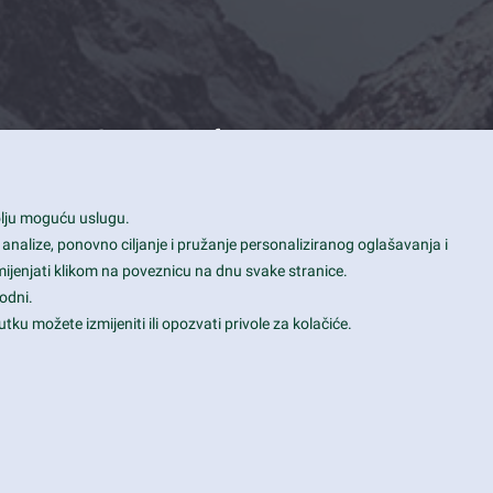
Contact Info
1600 Amphitheatre Parkway, Mountain
bolju moguću uslugu.
View, CA 94043
 analize, ponovno ciljanje i pružanje personaliziranog oglašavanja i
+1 650-253-0000
mijenjati klikom na poveznicu na dnu svake stranice.
prothemes.net@gmail.com
odni.
tku možete izmijeniti ili opozvati privole za kolačiće.
Daily: 9:00 am - 6:00 pm
Sunday: Closed
Terms & Conditions
|
Privacy & Policy