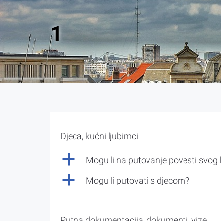
1
Djeca, kućni ljubimci
a
Mogu li na putovanje povesti svog
a
Mogu li putovati s djecom?
Putna dokumentacija, dokumenti, vize