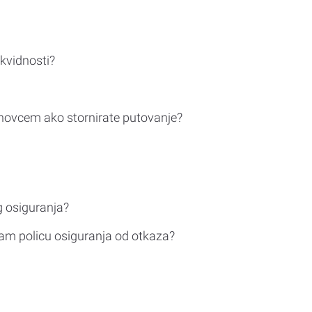
ikvidnosti?
novcem ako stornirate putovanje?
g osiguranja?
am policu osiguranja od otkaza?