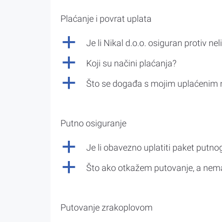
Plaćanje i povrat uplata
a
Je li Nikal d.o.o. osiguran protiv nel
a
Koji su načini plaćanja?
a
Što se događa s mojim uplaćenim 
Putno osiguranje
a
Je li obavezno uplatiti paket putno
a
Što ako otkažem putovanje, a nem
Putovanje zrakoplovom