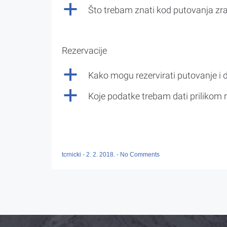
a
Što trebam znati kod putovanja z
Rezervacije
a
Kako mogu rezervirati putovanje i 
a
Koje podatke trebam dati prilikom r
tcrnicki
-
2. 2. 2018.
-
No Comments