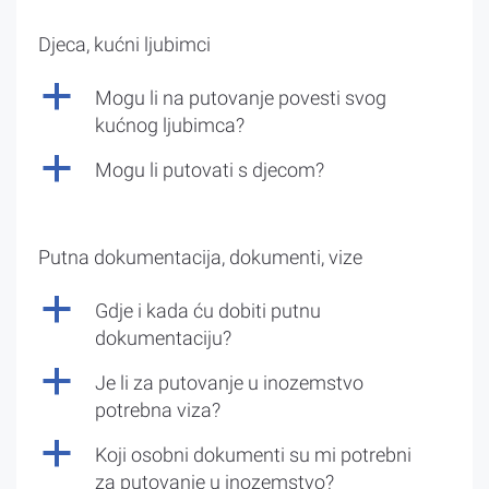
Djeca, kućni ljubimci
a
Mogu li na putovanje povesti svog
kućnog ljubimca?
a
Mogu li putovati s djecom?
Putna dokumentacija, dokumenti, vize
a
Gdje i kada ću dobiti putnu
dokumentaciju?
a
Je li za putovanje u inozemstvo
potrebna viza?
a
Koji osobni dokumenti su mi potrebni
za putovanje u inozemstvo?