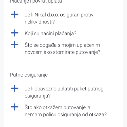
Plaćanje i povrat uplata
a
Je li Nikal d.o.o. osiguran protiv
nelikvidnosti?
a
Koji su načini plaćanja?
a
Što se događa s mojim uplaćenim
novcem ako stornirate putovanje?
Putno osiguranje
a
Je li obavezno uplatiti paket putnog
osiguranja?
a
Što ako otkažem putovanje, a
nemam policu osiguranja od otkaza?