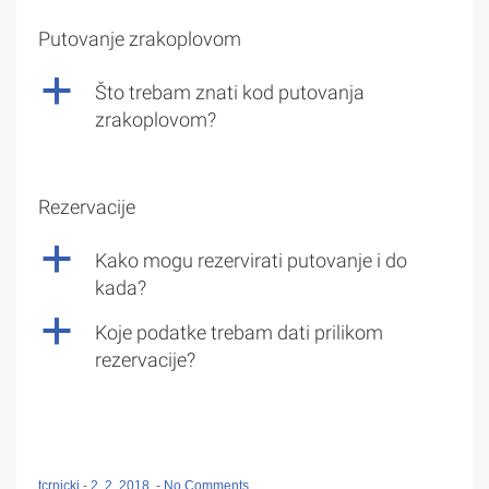
Putovanje zrakoplovom
a
Što trebam znati kod putovanja
zrakoplovom?
Rezervacije
a
Kako mogu rezervirati putovanje i do
kada?
a
Koje podatke trebam dati prilikom
rezervacije?
tcrnicki
-
2. 2. 2018.
-
No Comments