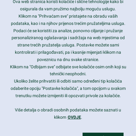
Ova web stranica koristi kolačiće i slične tehnologije kako bi
Latest trends and much more...
osigurala da vam pružimo najbolju moguću uslugu.
Klikom na "Prihvaćam sve" pristajete na obradu vaših
podataka, kao i na njihov prijenos trećim pružateljima usluga.
Contact Info
Podaci će se koristiti za analize, ponovno ciljanje i pružanje
personaliziranog oglašavanja i sadržaja na web mjestima od
strane trećih pružatelja usluga. Postavke možete sami
1600 Amphitheatre Parkway, Mountain View, CA 94043
kontrolirati i prilagođavati, pa i kasnije mijenjati klikom na
poveznicu na dnu svake stranice.
+1 650-253-0000
prothemes.net@gmail.com
Klikom na "Odbijam sve" odbijate sve kolačiće osim onih koji su
tehnički neophodni.
Daily: 9:00 am - 6:00 pm
Ukoliko želite prihvatiti ili odbiti samo određeni tip kolačića
Sunday: Closed
odaberite opciju "Postavke kolačića", a tom opcijom u svakom
trenutku možete izmijeniti ili opozvati privole za kolačiće.
Copyright 2017
FRESHFACE
© All Rights Reserved
Više detalja o obradi osobnih podataka možete saznati u
klikom
OVDJE
.