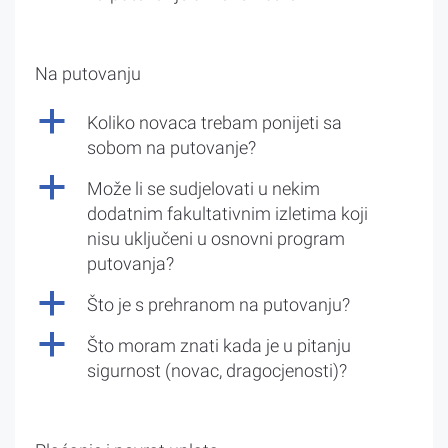
Na putovanju
a
Koliko novaca trebam ponijeti sa
sobom na putovanje?
a
Može li se sudjelovati u nekim
dodatnim fakultativnim izletima koji
nisu uključeni u osnovni program
putovanja?
a
Što je s prehranom na putovanju?
a
Što moram znati kada je u pitanju
sigurnost (novac, dragocjenosti)?