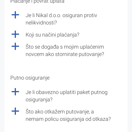
Plaćanje i povrat uplata
a
Je li Nikal d.o.o. osiguran protiv
nelikvidnosti?
a
Koji su načini plaćanja?
a
Što se događa s mojim uplaćenim
novcem ako stornirate putovanje?
Putno osiguranje
a
Je li obavezno uplatiti paket putnog
osiguranja?
a
Što ako otkažem putovanje, a
nemam policu osiguranja od otkaza?