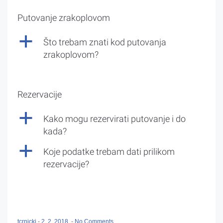
Putovanje zrakoplovom
a
Što trebam znati kod putovanja
zrakoplovom?
Rezervacije
a
Kako mogu rezervirati putovanje i do
kada?
a
Koje podatke trebam dati prilikom
rezervacije?
tcrnicki
-
2. 2. 2018.
-
No Comments