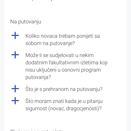
Na putovanju
a
Koliko novaca trebam ponijeti sa
sobom na putovanje?
a
Može li se sudjelovati u nekim
dodatnim fakultativnim izletima koji
nisu uključeni u osnovni program
putovanja?
a
Što je s prehranom na putovanju?
a
Što moram znati kada je u pitanju
sigurnost (novac, dragocjenosti)?