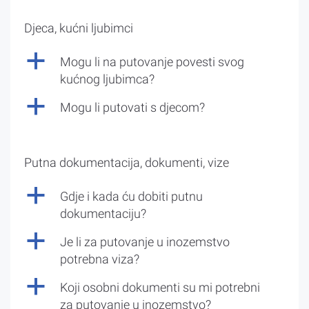
Djeca, kućni ljubimci
a
Mogu li na putovanje povesti svog
kućnog ljubimca?
a
Mogu li putovati s djecom?
Putna dokumentacija, dokumenti, vize
a
Gdje i kada ću dobiti putnu
dokumentaciju?
a
Je li za putovanje u inozemstvo
potrebna viza?
a
Koji osobni dokumenti su mi potrebni
za putovanje u inozemstvo?