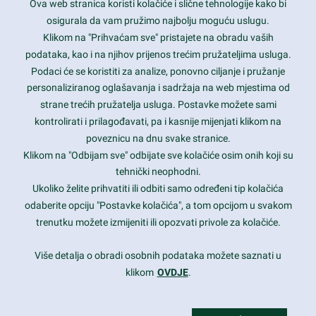
Ova web stranica koristi kolačiće i slične tehnologije kako bi
Latest trends and much more...
osigurala da vam pružimo najbolju moguću uslugu.
Klikom na "Prihvaćam sve" pristajete na obradu vaših
podataka, kao i na njihov prijenos trećim pružateljima usluga.
Contact Info
Podaci će se koristiti za analize, ponovno ciljanje i pružanje
personaliziranog oglašavanja i sadržaja na web mjestima od
strane trećih pružatelja usluga. Postavke možete sami
1600 Amphitheatre Parkway, Mountain View, CA 94043
kontrolirati i prilagođavati, pa i kasnije mijenjati klikom na
poveznicu na dnu svake stranice.
+1 650-253-0000
prothemes.net@gmail.com
Klikom na "Odbijam sve" odbijate sve kolačiće osim onih koji su
tehnički neophodni.
Daily: 9:00 am - 6:00 pm
Ukoliko želite prihvatiti ili odbiti samo određeni tip kolačića
Sunday: Closed
odaberite opciju "Postavke kolačića", a tom opcijom u svakom
trenutku možete izmijeniti ili opozvati privole za kolačiće.
Copyright 2017
FRESHFACE
© All Rights Reserved
Više detalja o obradi osobnih podataka možete saznati u
klikom
OVDJE
.