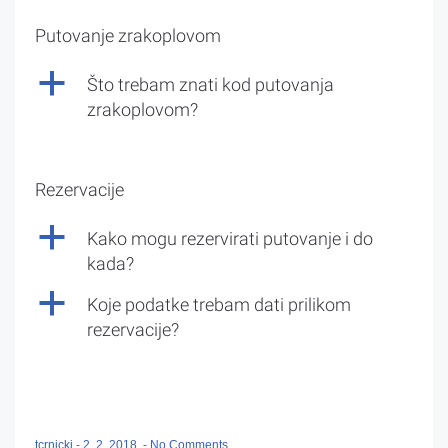
Putovanje zrakoplovom
a
Što trebam znati kod putovanja
zrakoplovom?
Rezervacije
a
Kako mogu rezervirati putovanje i do
kada?
a
Koje podatke trebam dati prilikom
rezervacije?
tcrnicki
-
2. 2. 2018.
-
No Comments