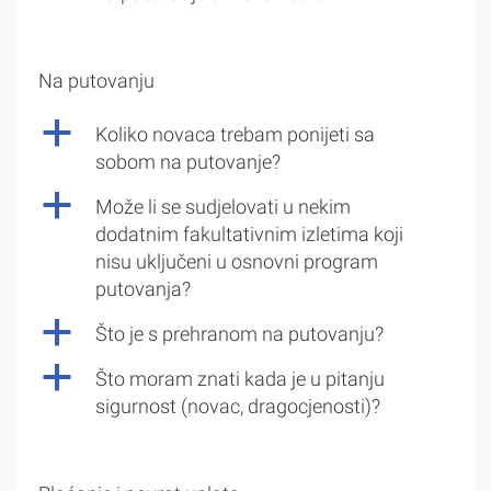
Na putovanju
a
Koliko novaca trebam ponijeti sa
sobom na putovanje?
a
Može li se sudjelovati u nekim
dodatnim fakultativnim izletima koji
nisu uključeni u osnovni program
putovanja?
a
Što je s prehranom na putovanju?
a
Što moram znati kada je u pitanju
sigurnost (novac, dragocjenosti)?