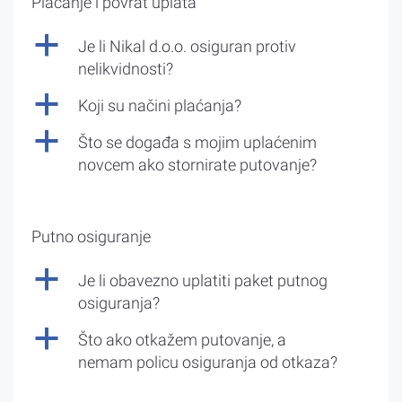
Plaćanje i povrat uplata
a
Je li Nikal d.o.o. osiguran protiv
nelikvidnosti?
a
Koji su načini plaćanja?
a
Što se događa s mojim uplaćenim
novcem ako stornirate putovanje?
Putno osiguranje
a
Je li obavezno uplatiti paket putnog
osiguranja?
a
Što ako otkažem putovanje, a
nemam policu osiguranja od otkaza?