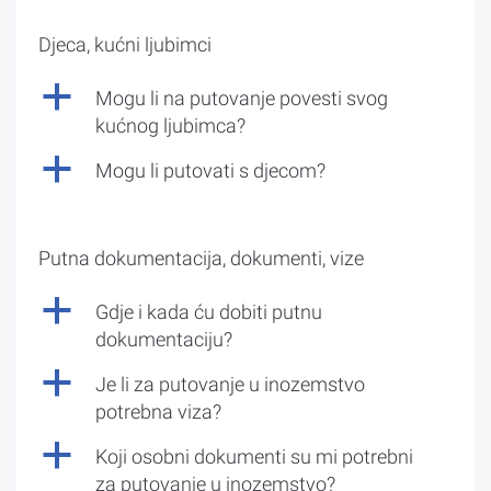
Djeca, kućni ljubimci
a
Mogu li na putovanje povesti svog
kućnog ljubimca?
a
Mogu li putovati s djecom?
Putna dokumentacija, dokumenti, vize
a
Gdje i kada ću dobiti putnu
dokumentaciju?
a
Je li za putovanje u inozemstvo
potrebna viza?
a
Koji osobni dokumenti su mi potrebni
za putovanje u inozemstvo?