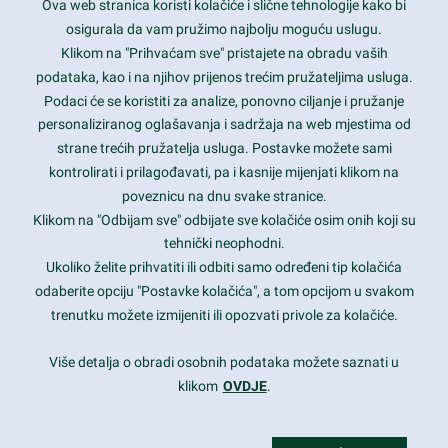
Ova web stranica koristi kolačiće i slične tehnologije kako bi
Latest trends and much more...
osigurala da vam pružimo najbolju moguću uslugu.
Klikom na "Prihvaćam sve" pristajete na obradu vaših
podataka, kao i na njihov prijenos trećim pružateljima usluga.
Contact Info
Podaci će se koristiti za analize, ponovno ciljanje i pružanje
personaliziranog oglašavanja i sadržaja na web mjestima od
strane trećih pružatelja usluga. Postavke možete sami
1600 Amphitheatre Parkway, Mountain View, CA 94043
kontrolirati i prilagođavati, pa i kasnije mijenjati klikom na
poveznicu na dnu svake stranice.
+1 650-253-0000
prothemes.net@gmail.com
Klikom na "Odbijam sve" odbijate sve kolačiće osim onih koji su
tehnički neophodni.
Daily: 9:00 am - 6:00 pm
Ukoliko želite prihvatiti ili odbiti samo određeni tip kolačića
Sunday: Closed
odaberite opciju "Postavke kolačića", a tom opcijom u svakom
trenutku možete izmijeniti ili opozvati privole za kolačiće.
Copyright 2017
FRESHFACE
© All Rights Reserved
Više detalja o obradi osobnih podataka možete saznati u
klikom
OVDJE
.