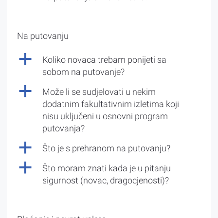
Na putovanju
a
Koliko novaca trebam ponijeti sa
sobom na putovanje?
a
Može li se sudjelovati u nekim
dodatnim fakultativnim izletima koji
nisu uključeni u osnovni program
putovanja?
a
Što je s prehranom na putovanju?
a
Što moram znati kada je u pitanju
sigurnost (novac, dragocjenosti)?