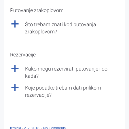
Putovanje zrakoplovom
a
Što trebam znati kod putovanja
zrakoplovom?
Rezervacije
a
Kako mogu rezervirati putovanje i do
kada?
a
Koje podatke trebam dati prilikom
rezervacije?
tcrnicki
-
2. 2. 2018.
-
No Comments