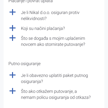
Plaćanje i povrat uplata
a
Je li Nikal d.o.o. osiguran protiv
nelikvidnosti?
a
Koji su načini plaćanja?
a
Što se događa s mojim uplaćenim
novcem ako stornirate putovanje?
Putno osiguranje
a
Je li obavezno uplatiti paket putnog
osiguranja?
a
Što ako otkažem putovanje, a
nemam policu osiguranja od otkaza?