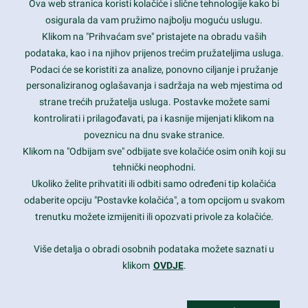
Ova web stranica koristi kolačiće i slične tehnologije kako bi
Latest trends and much more...
osigurala da vam pružimo najbolju moguću uslugu.
Klikom na "Prihvaćam sve" pristajete na obradu vaših
podataka, kao i na njihov prijenos trećim pružateljima usluga.
Contact Info
Podaci će se koristiti za analize, ponovno ciljanje i pružanje
personaliziranog oglašavanja i sadržaja na web mjestima od
strane trećih pružatelja usluga. Postavke možete sami
1600 Amphitheatre Parkway, Mountain View, CA 94043
kontrolirati i prilagođavati, pa i kasnije mijenjati klikom na
poveznicu na dnu svake stranice.
+1 650-253-0000
prothemes.net@gmail.com
Klikom na "Odbijam sve" odbijate sve kolačiće osim onih koji su
tehnički neophodni.
Daily: 9:00 am - 6:00 pm
Ukoliko želite prihvatiti ili odbiti samo određeni tip kolačića
Sunday: Closed
odaberite opciju "Postavke kolačića", a tom opcijom u svakom
trenutku možete izmijeniti ili opozvati privole za kolačiće.
Copyright 2017
FRESHFACE
© All Rights Reserved
Više detalja o obradi osobnih podataka možete saznati u
klikom
OVDJE
.