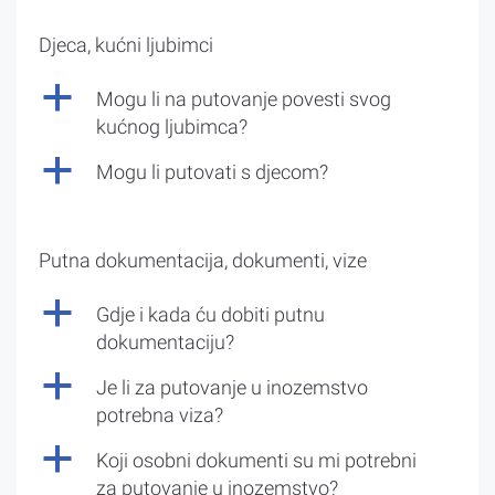
Djeca, kućni ljubimci
a
Mogu li na putovanje povesti svog
kućnog ljubimca?
a
Mogu li putovati s djecom?
Putna dokumentacija, dokumenti, vize
a
Gdje i kada ću dobiti putnu
dokumentaciju?
a
Je li za putovanje u inozemstvo
potrebna viza?
a
Koji osobni dokumenti su mi potrebni
za putovanje u inozemstvo?