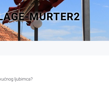
LLAGE-MURTER2
 kućnog ljubimca?