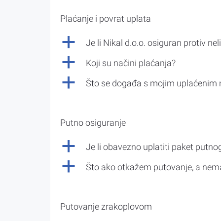
Plaćanje i povrat uplata
a
Je li Nikal d.o.o. osiguran protiv nel
a
Koji su načini plaćanja?
a
Što se događa s mojim uplaćenim 
Putno osiguranje
a
Je li obavezno uplatiti paket putno
a
Što ako otkažem putovanje, a nem
Putovanje zrakoplovom