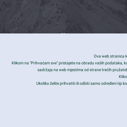
What we offer
How you can impact customers
24/7
Ova web stranica ko
Is your website user friendly?
Smar
Klikom na "Prihvaćam sve" pristajete na obradu vaših podataka, kao 
sadržaja na web mjestima od strane trećih pružatelj
Ark offers weekly stunning designs.
Unli
Klik
Why our customers love Ark?
Mobi
Ukoliko želite prihvatiti ili odbiti samo određeni tip
hat we do is all about passion
Late
Copyright 2017
FRESHFACE
© All Rights Reserved