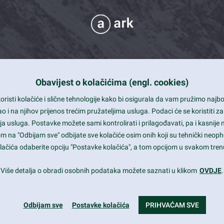
Obavijest o kolačićima (engl. cookies)
 Support
risti kolačiće i slične tehnologije kako bi osigurala da vam pružimo naj
t and beautiful design
i na njihov prijenos trećim pružateljima usluga. Podaci će se koristiti za
a usluga. Postavke možete sami kontrolirati i prilagođavati, pa i kasnije 
mited Eelements
om na "Odbijam sve" odbijate sve kolačiće osim onih koji su tehnički neoph
le ready
 kolačića odaberite opciju "Postavke kolačića", a tom opcijom u svakom trenu
st trends and much more...
Više detalja o obradi osobnih podataka možete saznati u klikom
OVDJE
.
Odbijam sve
Postavke kolačića
PRIHVAĆAM SVE