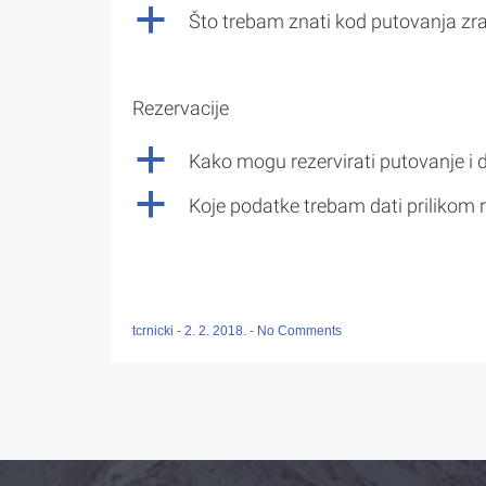
a
Što trebam znati kod putovanja z
Rezervacije
a
Kako mogu rezervirati putovanje i 
a
Koje podatke trebam dati prilikom r
tcrnicki
-
2. 2. 2018.
-
No Comments