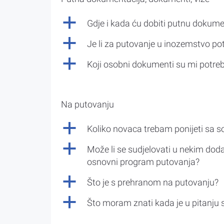
a
Gdje i kada ću dobiti putnu dokume
a
Je li za putovanje u inozemstvo po
a
Koji osobni dokumenti su mi potre
Na putovanju
a
Koliko novaca trebam ponijeti sa 
a
Može li se sudjelovati u nekim doda
osnovni program putovanja?
a
Što je s prehranom na putovanju?
a
Što moram znati kada je u pitanju 