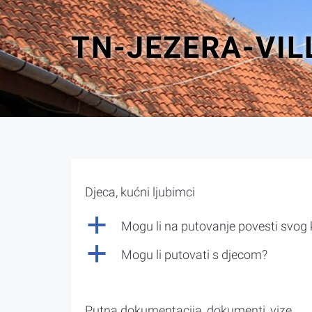
TN-JEZERA-VI
Djeca, kućni ljubimci
a
Mogu li na putovanje povesti svog
a
Mogu li putovati s djecom?
Putna dokumentacija, dokumenti, vize