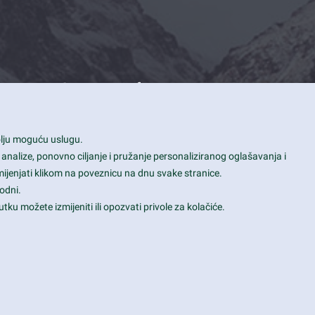
Contact Info
1600 Amphitheatre Parkway, Mountain
bolju moguću uslugu.
View, CA 94043
 analize, ponovno ciljanje i pružanje personaliziranog oglašavanja i
+1 650-253-0000
mijenjati klikom na poveznicu na dnu svake stranice.
prothemes.net@gmail.com
odni.
tku možete izmijeniti ili opozvati privole za kolačiće.
Daily: 9:00 am - 6:00 pm
Sunday: Closed
Terms & Conditions
|
Privacy & Policy