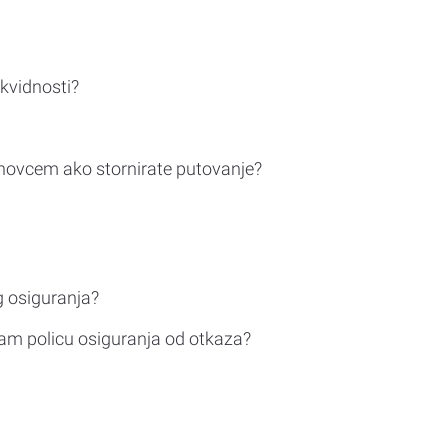
ikvidnosti?
novcem ako stornirate putovanje?
g osiguranja?
am policu osiguranja od otkaza?