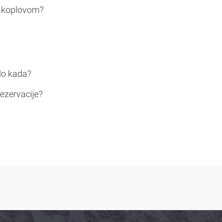
rakoplovom?
do kada?
ezervacije?