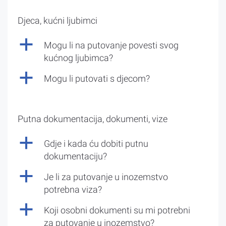
Djeca, kućni ljubimci
a
Mogu li na putovanje povesti svog
kućnog ljubimca?
a
Mogu li putovati s djecom?
Putna dokumentacija, dokumenti, vize
a
Gdje i kada ću dobiti putnu
dokumentaciju?
a
Je li za putovanje u inozemstvo
potrebna viza?
a
Koji osobni dokumenti su mi potrebni
za putovanje u inozemstvo?