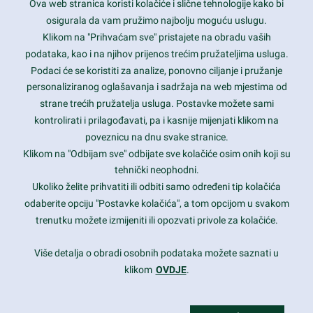
Ova web stranica koristi kolačiće i slične tehnologije kako bi
Latest trends and much more...
osigurala da vam pružimo najbolju moguću uslugu.
Klikom na "Prihvaćam sve" pristajete na obradu vaših
podataka, kao i na njihov prijenos trećim pružateljima usluga.
Contact Info
Podaci će se koristiti za analize, ponovno ciljanje i pružanje
personaliziranog oglašavanja i sadržaja na web mjestima od
strane trećih pružatelja usluga. Postavke možete sami
1600 Amphitheatre Parkway, Mountain View, CA 94043
kontrolirati i prilagođavati, pa i kasnije mijenjati klikom na
poveznicu na dnu svake stranice.
+1 650-253-0000
prothemes.net@gmail.com
Klikom na "Odbijam sve" odbijate sve kolačiće osim onih koji su
tehnički neophodni.
Daily: 9:00 am - 6:00 pm
Ukoliko želite prihvatiti ili odbiti samo određeni tip kolačića
Sunday: Closed
odaberite opciju "Postavke kolačića", a tom opcijom u svakom
trenutku možete izmijeniti ili opozvati privole za kolačiće.
Copyright 2017
FRESHFACE
© All Rights Reserved
Više detalja o obradi osobnih podataka možete saznati u
klikom
OVDJE
.