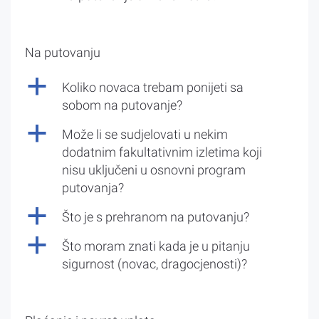
Na putovanju
a
Koliko novaca trebam ponijeti sa
sobom na putovanje?
a
Može li se sudjelovati u nekim
dodatnim fakultativnim izletima koji
nisu uključeni u osnovni program
putovanja?
a
Što je s prehranom na putovanju?
a
Što moram znati kada je u pitanju
sigurnost (novac, dragocjenosti)?