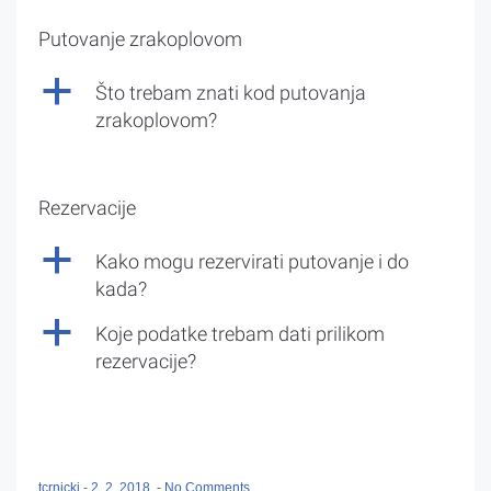
Putovanje zrakoplovom
a
Što trebam znati kod putovanja
zrakoplovom?
Rezervacije
a
Kako mogu rezervirati putovanje i do
kada?
a
Koje podatke trebam dati prilikom
rezervacije?
tcrnicki
-
2. 2. 2018.
-
No Comments