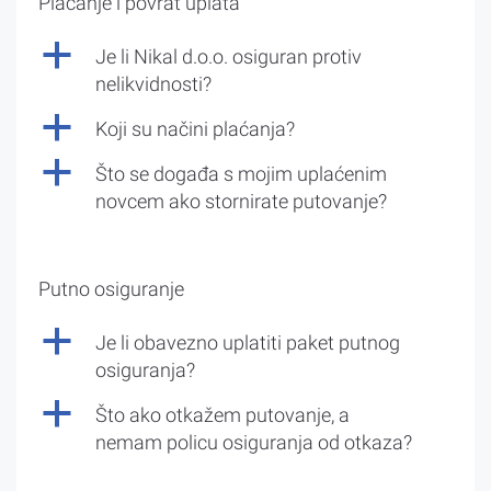
Plaćanje i povrat uplata
a
Je li Nikal d.o.o. osiguran protiv
nelikvidnosti?
a
Koji su načini plaćanja?
a
Što se događa s mojim uplaćenim
novcem ako stornirate putovanje?
Putno osiguranje
a
Je li obavezno uplatiti paket putnog
osiguranja?
a
Što ako otkažem putovanje, a
nemam policu osiguranja od otkaza?