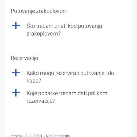
Putovanje zrakoplovom
a
Što trebam znati kod putovanja
zrakoplovom?
Rezervacije
a
Kako mogu rezervirati putovanje i do
kada?
a
Koje podatke trebam dati prilikom
rezervacije?
tcrnicki
-
2. 2. 2018.
-
No Comments