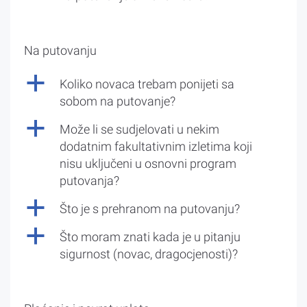
Na putovanju
a
Koliko novaca trebam ponijeti sa
sobom na putovanje?
a
Može li se sudjelovati u nekim
dodatnim fakultativnim izletima koji
nisu uključeni u osnovni program
putovanja?
a
Što je s prehranom na putovanju?
a
Što moram znati kada je u pitanju
sigurnost (novac, dragocjenosti)?