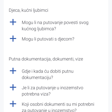
Djeca, kućni ljubimci
a
Mogu li na putovanje povesti svog
kućnog ljubimca?
a
Mogu li putovati s djecom?
Putna dokumentacija, dokumenti, vize
a
Gdje i kada ću dobiti putnu
dokumentaciju?
a
Je li za putovanje u inozemstvo
potrebna viza?
a
Koji osobni dokumenti su mi potrebni
za putovanje u inozemstvo?