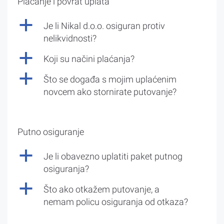
Plaćanje i povrat uplata
a
Je li Nikal d.o.o. osiguran protiv
nelikvidnosti?
a
Koji su načini plaćanja?
a
Što se događa s mojim uplaćenim
novcem ako stornirate putovanje?
Putno osiguranje
a
Je li obavezno uplatiti paket putnog
osiguranja?
a
Što ako otkažem putovanje, a
nemam policu osiguranja od otkaza?