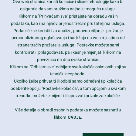
Ova web stranica koristi kolačiće i slične tehnologije kako bi
Latest trends and much more...
osigurala da vam pružimo najbolju moguću uslugu.
Klikom na "Prihvaćam sve" pristajete na obradu vaših
podataka, kao i na njihov prijenos trećim pružateljima usluga.
Contact Info
Podaci će se koristiti za analize, ponovno ciljanje i pružanje
personaliziranog oglašavanja i sadržaja na web mjestima od
strane trećih pružatelja usluga. Postavke možete sami
1600 Amphitheatre Parkway, Mountain View, CA 94043
kontrolirati i prilagođavati, pa i kasnije mijenjati klikom na
poveznicu na dnu svake stranice.
+1 650-253-0000
prothemes.net@gmail.com
Klikom na "Odbijam sve" odbijate sve kolačiće osim onih koji su
tehnički neophodni.
Daily: 9:00 am - 6:00 pm
Ukoliko želite prihvatiti ili odbiti samo određeni tip kolačića
Sunday: Closed
odaberite opciju "Postavke kolačića", a tom opcijom u svakom
trenutku možete izmijeniti ili opozvati privole za kolačiće.
Copyright 2017
FRESHFACE
© All Rights Reserved
Više detalja o obradi osobnih podataka možete saznati u
klikom
OVDJE
.