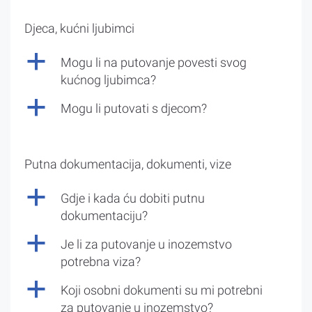
Djeca, kućni ljubimci
a
Mogu li na putovanje povesti svog
kućnog ljubimca?
a
Mogu li putovati s djecom?
Putna dokumentacija, dokumenti, vize
a
Gdje i kada ću dobiti putnu
dokumentaciju?
a
Je li za putovanje u inozemstvo
potrebna viza?
a
Koji osobni dokumenti su mi potrebni
za putovanje u inozemstvo?