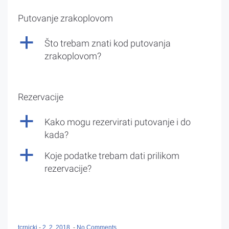
Putovanje zrakoplovom
a
Što trebam znati kod putovanja
zrakoplovom?
Rezervacije
a
Kako mogu rezervirati putovanje i do
kada?
a
Koje podatke trebam dati prilikom
rezervacije?
tcrnicki
-
2. 2. 2018.
-
No Comments