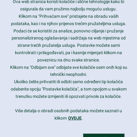
Ova web stranica koristi kolačiće i slične tehnologije kako bi
Latest trends and much more...
osigurala da vam pružimo najbolju moguću uslugu.
Klikom na "Prihvaćam sve" pristajete na obradu vaših
podataka, kao i na njihov prijenos trećim pružateljima usluga.
Contact Info
Podaci će se koristiti za analize, ponovno ciljanje i pružanje
personaliziranog oglašavanja i sadržaja na web mjestima od
strane trećih pružatelja usluga. Postavke možete sami
1600 Amphitheatre Parkway, Mountain View, CA 94043
kontrolirati i prilagođavati, pa i kasnije mijenjati klikom na
poveznicu na dnu svake stranice.
+1 650-253-0000
prothemes.net@gmail.com
Klikom na "Odbijam sve" odbijate sve kolačiće osim onih koji su
tehnički neophodni.
Daily: 9:00 am - 6:00 pm
Ukoliko želite prihvatiti ili odbiti samo određeni tip kolačića
Sunday: Closed
odaberite opciju "Postavke kolačića", a tom opcijom u svakom
trenutku možete izmijeniti ili opozvati privole za kolačiće.
Copyright 2017
FRESHFACE
© All Rights Reserved
Više detalja o obradi osobnih podataka možete saznati u
klikom
OVDJE
.