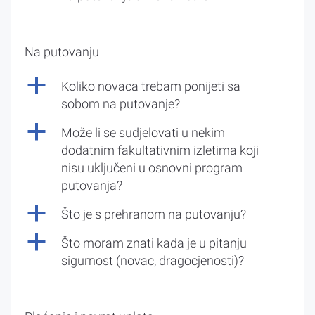
Na putovanju
a
Koliko novaca trebam ponijeti sa
sobom na putovanje?
a
Može li se sudjelovati u nekim
dodatnim fakultativnim izletima koji
nisu uključeni u osnovni program
putovanja?
a
Što je s prehranom na putovanju?
a
Što moram znati kada je u pitanju
sigurnost (novac, dragocjenosti)?