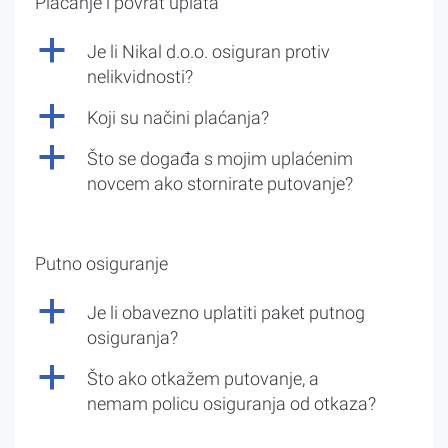
Plaćanje i povrat uplata
a
Je li Nikal d.o.o. osiguran protiv
nelikvidnosti?
a
Koji su načini plaćanja?
a
Što se događa s mojim uplaćenim
novcem ako stornirate putovanje?
Putno osiguranje
a
Je li obavezno uplatiti paket putnog
osiguranja?
a
Što ako otkažem putovanje, a
nemam policu osiguranja od otkaza?