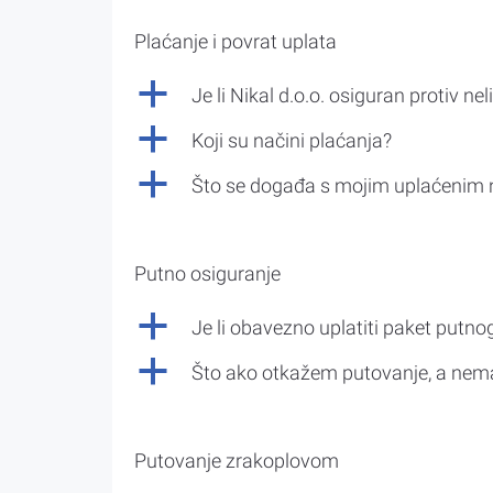
Plaćanje i povrat uplata
a
Je li Nikal d.o.o. osiguran protiv nel
a
Koji su načini plaćanja?
a
Što se događa s mojim uplaćenim 
Putno osiguranje
a
Je li obavezno uplatiti paket putno
a
Što ako otkažem putovanje, a nem
Putovanje zrakoplovom