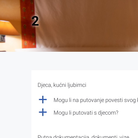
2
Djeca, kućni ljubimci
a
Mogu li na putovanje povesti svog
a
Mogu li putovati s djecom?
Putna dokumentacija, dokumenti, vize