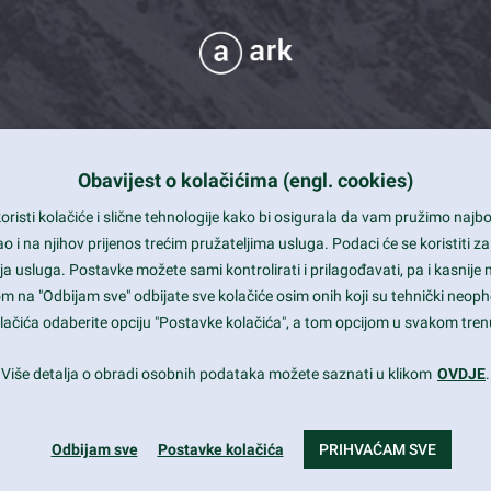
Obavijest o kolačićima (engl. cookies)
 Support
risti kolačiće i slične tehnologije kako bi osigurala da vam pružimo naj
t and beautiful design
i na njihov prijenos trećim pružateljima usluga. Podaci će se koristiti za
a usluga. Postavke možete sami kontrolirati i prilagođavati, pa i kasnije 
mited Eelements
om na "Odbijam sve" odbijate sve kolačiće osim onih koji su tehnički neoph
le ready
 kolačića odaberite opciju "Postavke kolačića", a tom opcijom u svakom trenu
st trends and much more...
Više detalja o obradi osobnih podataka možete saznati u klikom
OVDJE
.
Odbijam sve
Postavke kolačića
PRIHVAĆAM SVE