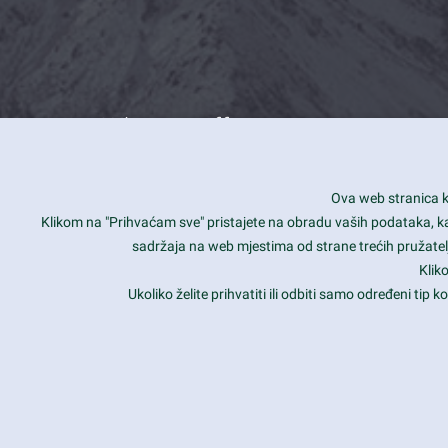
What we offer
How you can impact customers
24/7
Ova web stranica ko
Is your website user friendly?
Smar
Klikom na "Prihvaćam sve" pristajete na obradu vaših podataka, kao 
sadržaja na web mjestima od strane trećih pružatelj
Ark offers weekly stunning designs.
Unli
Klik
Why our customers love Ark?
Mobi
Ukoliko želite prihvatiti ili odbiti samo određeni tip
hat we do is all about passion
Late
Copyright 2017
FRESHFACE
© All Rights Reserved