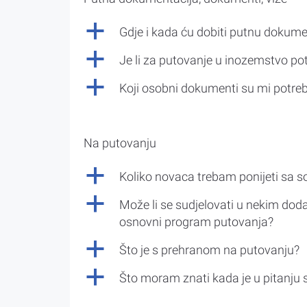
a
Gdje i kada ću dobiti putnu dokume
a
Je li za putovanje u inozemstvo po
a
Koji osobni dokumenti su mi potre
Na putovanju
a
Koliko novaca trebam ponijeti sa 
a
Može li se sudjelovati u nekim doda
osnovni program putovanja?
a
Što je s prehranom na putovanju?
a
Što moram znati kada je u pitanju 