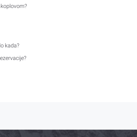
rakoplovom?
do kada?
ezervacije?