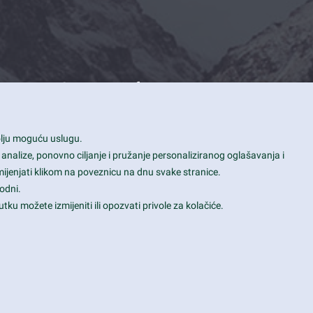
Contact Info
1600 Amphitheatre Parkway, Mountain
bolju moguću uslugu.
View, CA 94043
 analize, ponovno ciljanje i pružanje personaliziranog oglašavanja i
+1 650-253-0000
mijenjati klikom na poveznicu na dnu svake stranice.
prothemes.net@gmail.com
odni.
tku možete izmijeniti ili opozvati privole za kolačiće.
Daily: 9:00 am - 6:00 pm
Sunday: Closed
Terms & Conditions
|
Privacy & Policy