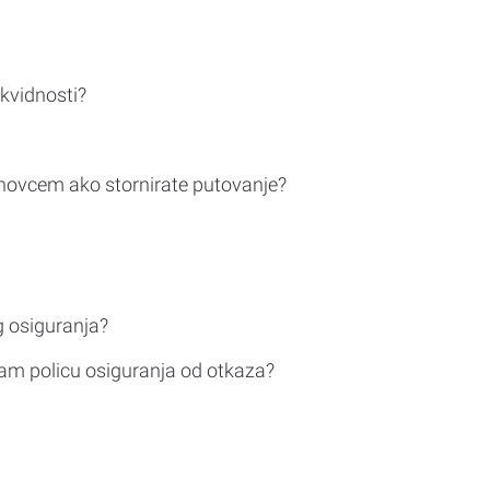
ikvidnosti?
novcem ako stornirate putovanje?
g osiguranja?
am policu osiguranja od otkaza?