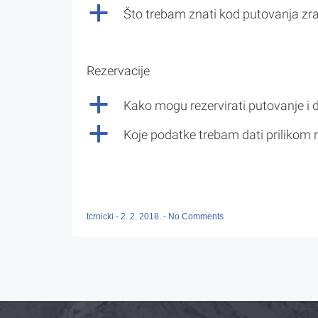
a
Što trebam znati kod putovanja z
Rezervacije
a
Kako mogu rezervirati putovanje i 
a
Koje podatke trebam dati prilikom r
tcrnicki
-
2. 2. 2018.
-
No Comments