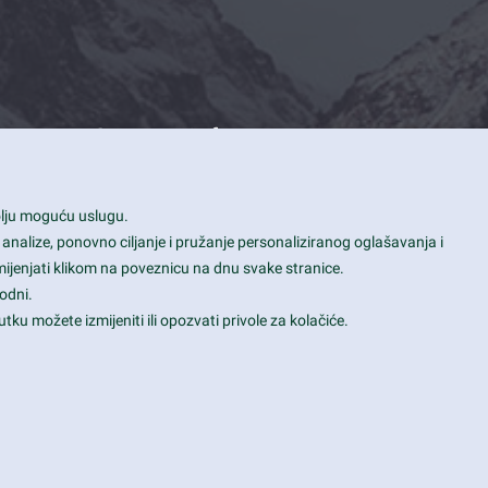
Contact Info
1600 Amphitheatre Parkway, Mountain
bolju moguću uslugu.
View, CA 94043
 analize, ponovno ciljanje i pružanje personaliziranog oglašavanja i
+1 650-253-0000
mijenjati klikom na poveznicu na dnu svake stranice.
prothemes.net@gmail.com
odni.
tku možete izmijeniti ili opozvati privole za kolačiće.
Daily: 9:00 am - 6:00 pm
Sunday: Closed
Terms & Conditions
|
Privacy & Policy