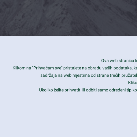
What we offer
How you can impact customers
24/7
Ova web stranica ko
Is your website user friendly?
Smar
Klikom na "Prihvaćam sve" pristajete na obradu vaših podataka, kao 
sadržaja na web mjestima od strane trećih pružatelj
Ark offers weekly stunning designs.
Unli
Klik
Why our customers love Ark?
Mobi
Ukoliko želite prihvatiti ili odbiti samo određeni tip
hat we do is all about passion
Late
Copyright 2017
FRESHFACE
© All Rights Reserved