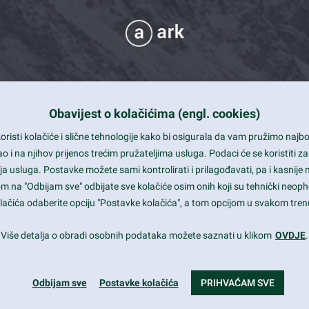
Obavijest o kolačićima (engl. cookies)
 Support
risti kolačiće i slične tehnologije kako bi osigurala da vam pružimo naj
t and beautiful design
i na njihov prijenos trećim pružateljima usluga. Podaci će se koristiti za
a usluga. Postavke možete sami kontrolirati i prilagođavati, pa i kasnije 
mited Eelements
om na "Odbijam sve" odbijate sve kolačiće osim onih koji su tehnički neoph
le ready
 kolačića odaberite opciju "Postavke kolačića", a tom opcijom u svakom trenu
st trends and much more...
Više detalja o obradi osobnih podataka možete saznati u klikom
OVDJE
.
Odbijam sve
Postavke kolačića
PRIHVAĆAM SVE