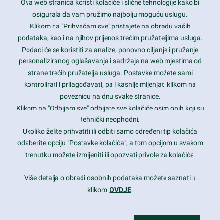
Ova web stranica koristi kolačiće i slične tehnologije kako bi
Latest trends and much more...
osigurala da vam pružimo najbolju moguću uslugu.
Klikom na "Prihvaćam sve" pristajete na obradu vaših
podataka, kao i na njihov prijenos trećim pružateljima usluga.
Contact Info
Podaci će se koristiti za analize, ponovno ciljanje i pružanje
personaliziranog oglašavanja i sadržaja na web mjestima od
strane trećih pružatelja usluga. Postavke možete sami
1600 Amphitheatre Parkway, Mountain View, CA 94043
kontrolirati i prilagođavati, pa i kasnije mijenjati klikom na
poveznicu na dnu svake stranice.
+1 650-253-0000
prothemes.net@gmail.com
Klikom na "Odbijam sve" odbijate sve kolačiće osim onih koji su
tehnički neophodni.
Daily: 9:00 am - 6:00 pm
Ukoliko želite prihvatiti ili odbiti samo određeni tip kolačića
Sunday: Closed
odaberite opciju "Postavke kolačića", a tom opcijom u svakom
trenutku možete izmijeniti ili opozvati privole za kolačiće.
Copyright 2017
FRESHFACE
© All Rights Reserved
Više detalja o obradi osobnih podataka možete saznati u
klikom
OVDJE
.