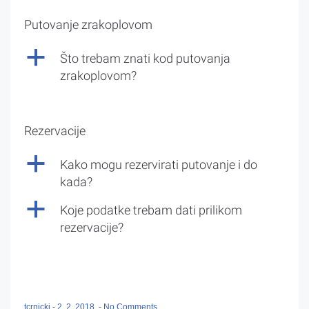
Putovanje zrakoplovom
a
Što trebam znati kod putovanja
zrakoplovom?
Rezervacije
a
Kako mogu rezervirati putovanje i do
kada?
a
Koje podatke trebam dati prilikom
rezervacije?
tcrnicki
-
2. 2. 2018.
-
No Comments