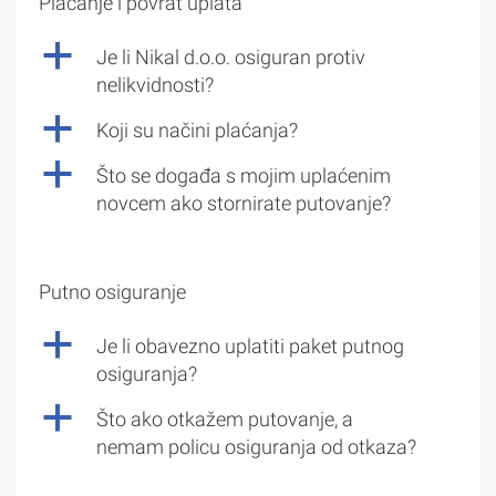
Plaćanje i povrat uplata
a
Je li Nikal d.o.o. osiguran protiv
nelikvidnosti?
a
Koji su načini plaćanja?
a
Što se događa s mojim uplaćenim
novcem ako stornirate putovanje?
Putno osiguranje
a
Je li obavezno uplatiti paket putnog
osiguranja?
a
Što ako otkažem putovanje, a
nemam policu osiguranja od otkaza?