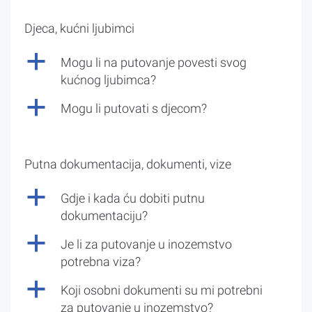
Djeca, kućni ljubimci
a
Mogu li na putovanje povesti svog
kućnog ljubimca?
a
Mogu li putovati s djecom?
Putna dokumentacija, dokumenti, vize
a
Gdje i kada ću dobiti putnu
dokumentaciju?
a
Je li za putovanje u inozemstvo
potrebna viza?
a
Koji osobni dokumenti su mi potrebni
za putovanje u inozemstvo?