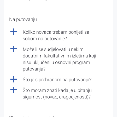
Na putovanju
a
Koliko novaca trebam ponijeti sa
sobom na putovanje?
a
Može li se sudjelovati u nekim
dodatnim fakultativnim izletima koji
nisu uključeni u osnovni program
putovanja?
a
Što je s prehranom na putovanju?
a
Što moram znati kada je u pitanju
sigurnost (novac, dragocjenosti)?