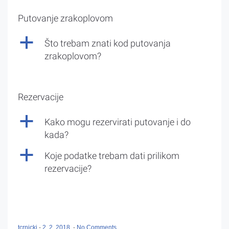
Putovanje zrakoplovom
a
Što trebam znati kod putovanja
zrakoplovom?
Rezervacije
a
Kako mogu rezervirati putovanje i do
kada?
a
Koje podatke trebam dati prilikom
rezervacije?
tcrnicki
-
2. 2. 2018.
-
No Comments