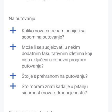
Na putovanju
a
Koliko novaca trebam ponijeti sa
sobom na putovanje?
a
Može li se sudjelovati u nekim
dodatnim fakultativnim izletima koji
nisu uključeni u osnovni program
putovanja?
a
Što je s prehranom na putovanju?
a
Što moram znati kada je u pitanju
sigurnost (novac, dragocjenosti)?