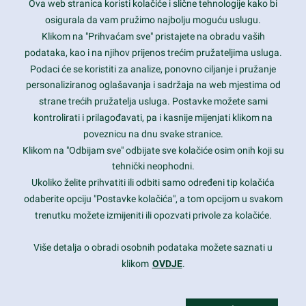
Ova web stranica koristi kolačiće i slične tehnologije kako bi
Latest trends and much more...
osigurala da vam pružimo najbolju moguću uslugu.
Klikom na "Prihvaćam sve" pristajete na obradu vaših
podataka, kao i na njihov prijenos trećim pružateljima usluga.
Contact Info
Podaci će se koristiti za analize, ponovno ciljanje i pružanje
personaliziranog oglašavanja i sadržaja na web mjestima od
strane trećih pružatelja usluga. Postavke možete sami
1600 Amphitheatre Parkway, Mountain View, CA 94043
kontrolirati i prilagođavati, pa i kasnije mijenjati klikom na
poveznicu na dnu svake stranice.
+1 650-253-0000
prothemes.net@gmail.com
Klikom na "Odbijam sve" odbijate sve kolačiće osim onih koji su
tehnički neophodni.
Daily: 9:00 am - 6:00 pm
Ukoliko želite prihvatiti ili odbiti samo određeni tip kolačića
Sunday: Closed
odaberite opciju "Postavke kolačića", a tom opcijom u svakom
trenutku možete izmijeniti ili opozvati privole za kolačiće.
Copyright 2017
FRESHFACE
© All Rights Reserved
Više detalja o obradi osobnih podataka možete saznati u
klikom
OVDJE
.