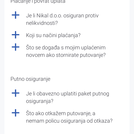
Plaćanje i povrat uplata
a
Je li Nikal d.o.o. osiguran protiv
nelikvidnosti?
a
Koji su načini plaćanja?
a
Što se događa s mojim uplaćenim
novcem ako stornirate putovanje?
Putno osiguranje
a
Je li obavezno uplatiti paket putnog
osiguranja?
a
Što ako otkažem putovanje, a
nemam policu osiguranja od otkaza?