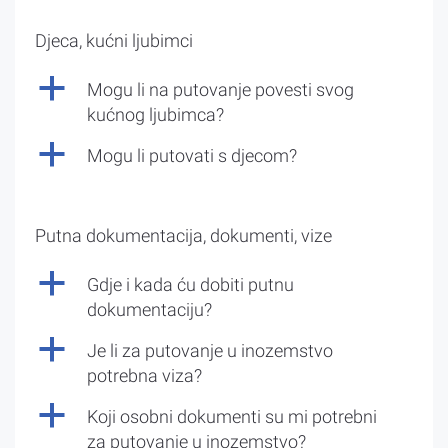
Djeca, kućni ljubimci
a
Mogu li na putovanje povesti svog
kućnog ljubimca?
a
Mogu li putovati s djecom?
Putna dokumentacija, dokumenti, vize
a
Gdje i kada ću dobiti putnu
dokumentaciju?
a
Je li za putovanje u inozemstvo
potrebna viza?
a
Koji osobni dokumenti su mi potrebni
za putovanje u inozemstvo?