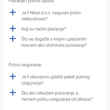
Plaćanje i povrat uplata
a
Je li Nikal d.o.o. osiguran protiv
nelikvidnosti?
a
Koji su načini plaćanja?
a
Što se događa s mojim uplaćenim
novcem ako stornirate putovanje?
Putno osiguranje
a
Je li obavezno uplatiti paket putnog
osiguranja?
a
Što ako otkažem putovanje, a
nemam policu osiguranja od otkaza?