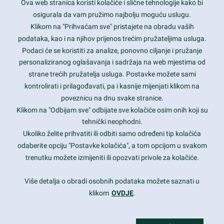
Ova web stranica koristi kolačiće i slične tehnologije kako bi
Latest trends and much more...
osigurala da vam pružimo najbolju moguću uslugu.
Klikom na "Prihvaćam sve" pristajete na obradu vaših
podataka, kao i na njihov prijenos trećim pružateljima usluga.
Contact Info
Podaci će se koristiti za analize, ponovno ciljanje i pružanje
personaliziranog oglašavanja i sadržaja na web mjestima od
strane trećih pružatelja usluga. Postavke možete sami
1600 Amphitheatre Parkway, Mountain View, CA 94043
kontrolirati i prilagođavati, pa i kasnije mijenjati klikom na
poveznicu na dnu svake stranice.
+1 650-253-0000
prothemes.net@gmail.com
Klikom na "Odbijam sve" odbijate sve kolačiće osim onih koji su
tehnički neophodni.
Daily: 9:00 am - 6:00 pm
Ukoliko želite prihvatiti ili odbiti samo određeni tip kolačića
Sunday: Closed
odaberite opciju "Postavke kolačića", a tom opcijom u svakom
trenutku možete izmijeniti ili opozvati privole za kolačiće.
Copyright 2017
FRESHFACE
© All Rights Reserved
Više detalja o obradi osobnih podataka možete saznati u
klikom
OVDJE
.