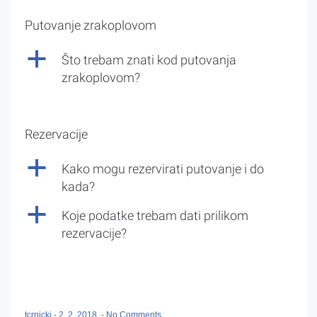
Putovanje zrakoplovom
a
Što trebam znati kod putovanja
zrakoplovom?
Rezervacije
a
Kako mogu rezervirati putovanje i do
kada?
a
Koje podatke trebam dati prilikom
rezervacije?
tcrnicki
-
2. 2. 2018.
-
No Comments