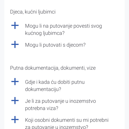
Djeca, kućni ljubimci
a
Mogu li na putovanje povesti svog
kućnog ljubimca?
a
Mogu li putovati s djecom?
Putna dokumentacija, dokumenti, vize
a
Gdje i kada ću dobiti putnu
dokumentaciju?
a
Je li za putovanje u inozemstvo
potrebna viza?
a
Koji osobni dokumenti su mi potrebni
za putovanje u inozemstvo?