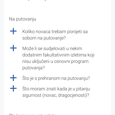
Na putovanju
a
Koliko novaca trebam ponijeti sa
sobom na putovanje?
a
Može li se sudjelovati u nekim
dodatnim fakultativnim izletima koji
nisu uključeni u osnovni program
putovanja?
a
Što je s prehranom na putovanju?
a
Što moram znati kada je u pitanju
sigurnost (novac, dragocjenosti)?