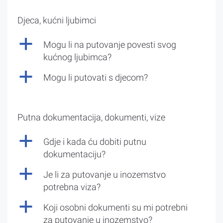
Djeca, kućni ljubimci
a
Mogu li na putovanje povesti svog
kućnog ljubimca?
a
Mogu li putovati s djecom?
Putna dokumentacija, dokumenti, vize
a
Gdje i kada ću dobiti putnu
dokumentaciju?
a
Je li za putovanje u inozemstvo
potrebna viza?
a
Koji osobni dokumenti su mi potrebni
za putovanje u inozemstvo?