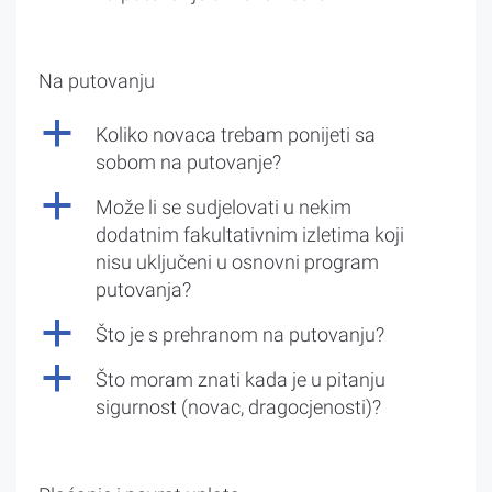
Na putovanju
a
Koliko novaca trebam ponijeti sa
sobom na putovanje?
a
Može li se sudjelovati u nekim
dodatnim fakultativnim izletima koji
nisu uključeni u osnovni program
putovanja?
a
Što je s prehranom na putovanju?
a
Što moram znati kada je u pitanju
sigurnost (novac, dragocjenosti)?