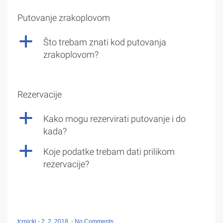
Putovanje zrakoplovom
a
Što trebam znati kod putovanja
zrakoplovom?
Rezervacije
a
Kako mogu rezervirati putovanje i do
kada?
a
Koje podatke trebam dati prilikom
rezervacije?
tcrnicki
-
2. 2. 2018.
-
No Comments