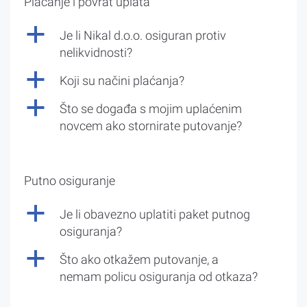
Plaćanje i povrat uplata
a
Je li Nikal d.o.o. osiguran protiv
nelikvidnosti?
a
Koji su načini plaćanja?
a
Što se događa s mojim uplaćenim
novcem ako stornirate putovanje?
Putno osiguranje
a
Je li obavezno uplatiti paket putnog
osiguranja?
a
Što ako otkažem putovanje, a
nemam policu osiguranja od otkaza?