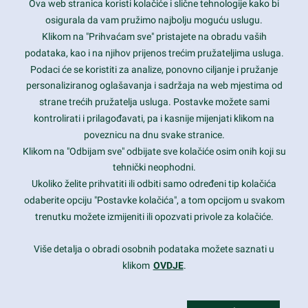
Ova web stranica koristi kolačiće i slične tehnologije kako bi
Latest trends and much more...
osigurala da vam pružimo najbolju moguću uslugu.
Klikom na "Prihvaćam sve" pristajete na obradu vaših
podataka, kao i na njihov prijenos trećim pružateljima usluga.
Contact Info
Podaci će se koristiti za analize, ponovno ciljanje i pružanje
personaliziranog oglašavanja i sadržaja na web mjestima od
strane trećih pružatelja usluga. Postavke možete sami
1600 Amphitheatre Parkway, Mountain View, CA 94043
kontrolirati i prilagođavati, pa i kasnije mijenjati klikom na
poveznicu na dnu svake stranice.
+1 650-253-0000
prothemes.net@gmail.com
Klikom na "Odbijam sve" odbijate sve kolačiće osim onih koji su
tehnički neophodni.
Daily: 9:00 am - 6:00 pm
Ukoliko želite prihvatiti ili odbiti samo određeni tip kolačića
Sunday: Closed
odaberite opciju "Postavke kolačića", a tom opcijom u svakom
trenutku možete izmijeniti ili opozvati privole za kolačiće.
Copyright 2017
FRESHFACE
© All Rights Reserved
Više detalja o obradi osobnih podataka možete saznati u
klikom
OVDJE
.