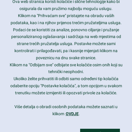
Ova web stranica koristi kolačiće i slične tehnologije kako bi
Latest trends and much more...
osigurala da vam pružimo najbolju moguću uslugu.
Klikom na "Prihvaćam sve" pristajete na obradu vaših
podataka, kao i na njihov prijenos trećim pružateljima usluga.
Contact Info
Podaci će se koristiti za analize, ponovno ciljanje i pružanje
personaliziranog oglašavanja i sadržaja na web mjestima od
strane trećih pružatelja usluga. Postavke možete sami
1600 Amphitheatre Parkway, Mountain View, CA 94043
kontrolirati i prilagođavati, pa i kasnije mijenjati klikom na
poveznicu na dnu svake stranice.
+1 650-253-0000
prothemes.net@gmail.com
Klikom na "Odbijam sve" odbijate sve kolačiće osim onih koji su
tehnički neophodni.
Daily: 9:00 am - 6:00 pm
Ukoliko želite prihvatiti ili odbiti samo određeni tip kolačića
Sunday: Closed
odaberite opciju "Postavke kolačića", a tom opcijom u svakom
trenutku možete izmijeniti ili opozvati privole za kolačiće.
Copyright 2017
FRESHFACE
© All Rights Reserved
Više detalja o obradi osobnih podataka možete saznati u
klikom
OVDJE
.