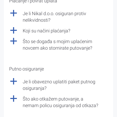
Plaćanje i povrat uplata
a
Je li Nikal d.o.o. osiguran protiv
nelikvidnosti?
a
Koji su načini plaćanja?
a
Što se događa s mojim uplaćenim
novcem ako stornirate putovanje?
Putno osiguranje
a
Je li obavezno uplatiti paket putnog
osiguranja?
a
Što ako otkažem putovanje, a
nemam policu osiguranja od otkaza?