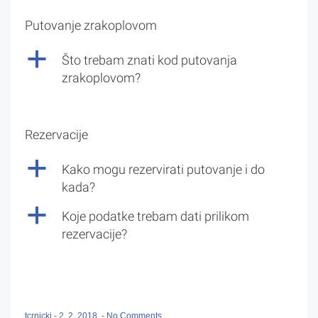
Putovanje zrakoplovom
a
Što trebam znati kod putovanja
zrakoplovom?
Rezervacije
a
Kako mogu rezervirati putovanje i do
kada?
a
Koje podatke trebam dati prilikom
rezervacije?
tcrnicki
-
2. 2. 2018.
-
No Comments