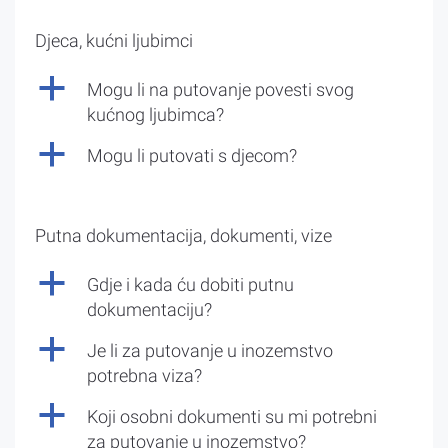
Djeca, kućni ljubimci
a
Mogu li na putovanje povesti svog
kućnog ljubimca?
a
Mogu li putovati s djecom?
Putna dokumentacija, dokumenti, vize
a
Gdje i kada ću dobiti putnu
dokumentaciju?
a
Je li za putovanje u inozemstvo
potrebna viza?
a
Koji osobni dokumenti su mi potrebni
za putovanje u inozemstvo?