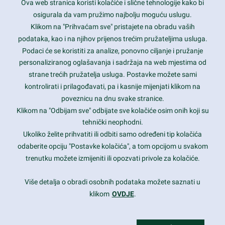
Ova web stranica koristi kolačiće i slične tehnologije kako bi
Latest trends and much more...
osigurala da vam pružimo najbolju moguću uslugu.
Klikom na "Prihvaćam sve" pristajete na obradu vaših
podataka, kao i na njihov prijenos trećim pružateljima usluga.
Contact Info
Podaci će se koristiti za analize, ponovno ciljanje i pružanje
personaliziranog oglašavanja i sadržaja na web mjestima od
strane trećih pružatelja usluga. Postavke možete sami
1600 Amphitheatre Parkway, Mountain View, CA 94043
kontrolirati i prilagođavati, pa i kasnije mijenjati klikom na
poveznicu na dnu svake stranice.
+1 650-253-0000
prothemes.net@gmail.com
Klikom na "Odbijam sve" odbijate sve kolačiće osim onih koji su
tehnički neophodni.
Daily: 9:00 am - 6:00 pm
Ukoliko želite prihvatiti ili odbiti samo određeni tip kolačića
Sunday: Closed
odaberite opciju "Postavke kolačića", a tom opcijom u svakom
trenutku možete izmijeniti ili opozvati privole za kolačiće.
Copyright 2017
FRESHFACE
© All Rights Reserved
Više detalja o obradi osobnih podataka možete saznati u
klikom
OVDJE
.