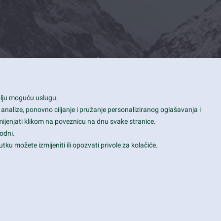
Contact Info
1600 Amphitheatre Parkway, Mountain
bolju moguću uslugu.
View, CA 94043
 analize, ponovno ciljanje i pružanje personaliziranog oglašavanja i
+1 650-253-0000
mijenjati klikom na poveznicu na dnu svake stranice.
prothemes.net@gmail.com
odni.
tku možete izmijeniti ili opozvati privole za kolačiće.
Daily: 9:00 am - 6:00 pm
Sunday: Closed
Terms & Conditions
|
Privacy & Policy