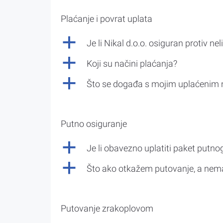
Plaćanje i povrat uplata
a
Je li Nikal d.o.o. osiguran protiv nel
a
Koji su načini plaćanja?
a
Što se događa s mojim uplaćenim 
Putno osiguranje
a
Je li obavezno uplatiti paket putno
a
Što ako otkažem putovanje, a nem
Putovanje zrakoplovom