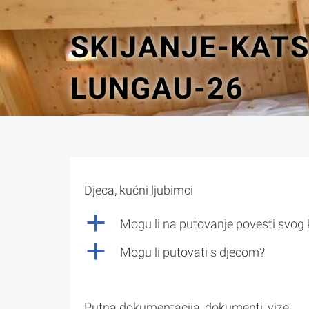
SKIJANJE-KAT
LUNGAU-26
Djeca, kućni ljubimci
a
Mogu li na putovanje povesti svog
a
Mogu li putovati s djecom?
Putna dokumentacija, dokumenti, vize