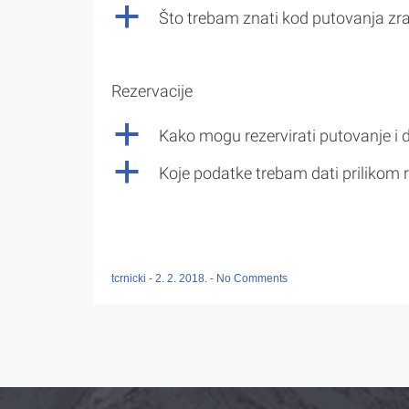
a
Što trebam znati kod putovanja z
Rezervacije
a
Kako mogu rezervirati putovanje i 
a
Koje podatke trebam dati prilikom r
tcrnicki
-
2. 2. 2018.
-
No Comments