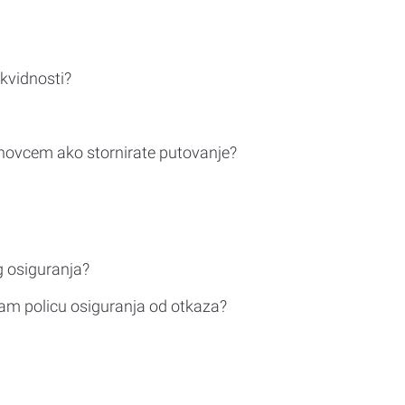
ikvidnosti?
novcem ako stornirate putovanje?
g osiguranja?
am policu osiguranja od otkaza?