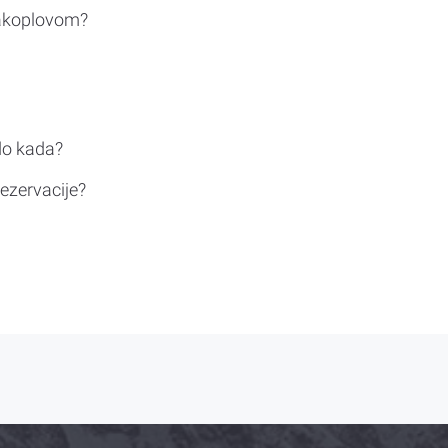
rakoplovom?
do kada?
ezervacije?