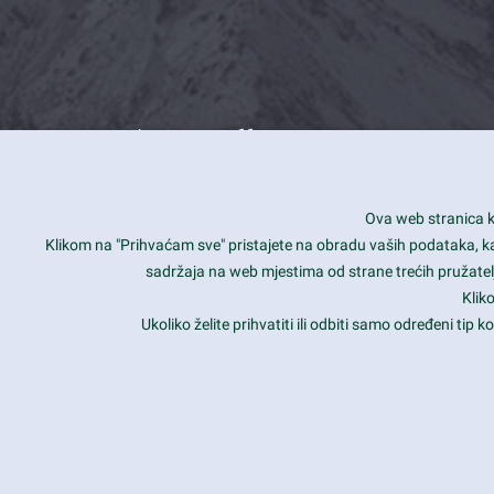
What we offer
How you can impact customers
24/7
Ova web stranica ko
Is your website user friendly?
Smar
Klikom na "Prihvaćam sve" pristajete na obradu vaših podataka, kao 
sadržaja na web mjestima od strane trećih pružatelj
Ark offers weekly stunning designs.
Unli
Klik
Why our customers love Ark?
Mobi
Ukoliko želite prihvatiti ili odbiti samo određeni tip
hat we do is all about passion
Late
Copyright 2017
FRESHFACE
© All Rights Reserved