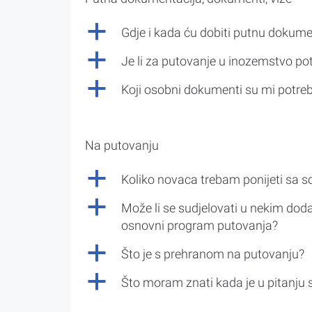
a
Gdje i kada ću dobiti putnu dokume
a
Je li za putovanje u inozemstvo po
a
Koji osobni dokumenti su mi potre
Na putovanju
a
Koliko novaca trebam ponijeti sa 
a
Može li se sudjelovati u nekim doda
osnovni program putovanja?
a
Što je s prehranom na putovanju?
a
Što moram znati kada je u pitanju 