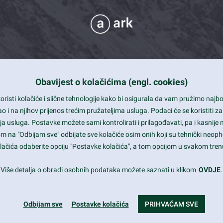
Obavijest o kolačićima (engl. cookies)
 Support
risti kolačiće i slične tehnologije kako bi osigurala da vam pružimo naj
t and beautiful design
i na njihov prijenos trećim pružateljima usluga. Podaci će se koristiti za
a usluga. Postavke možete sami kontrolirati i prilagođavati, pa i kasnije 
mited Eelements
om na "Odbijam sve" odbijate sve kolačiće osim onih koji su tehnički neoph
le ready
 kolačića odaberite opciju "Postavke kolačića", a tom opcijom u svakom trenu
st trends and much more...
Više detalja o obradi osobnih podataka možete saznati u klikom
OVDJE
.
Odbijam sve
Postavke kolačića
PRIHVAĆAM SVE