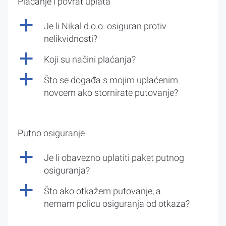
Plaćanje i povrat uplata
a
Je li Nikal d.o.o. osiguran protiv
nelikvidnosti?
a
Koji su načini plaćanja?
a
Što se događa s mojim uplaćenim
novcem ako stornirate putovanje?
Putno osiguranje
a
Je li obavezno uplatiti paket putnog
osiguranja?
a
Što ako otkažem putovanje, a
nemam policu osiguranja od otkaza?