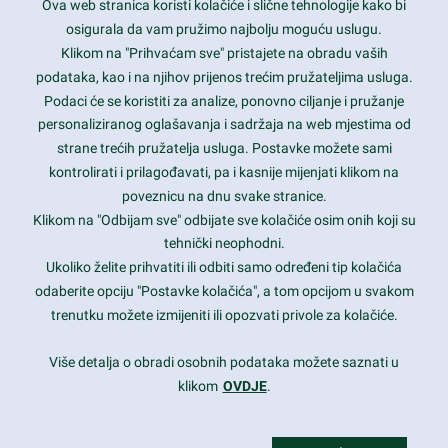
Ova web stranica koristi kolačiće i slične tehnologije kako bi
Latest trends and much more...
osigurala da vam pružimo najbolju moguću uslugu.
Klikom na "Prihvaćam sve" pristajete na obradu vaših
podataka, kao i na njihov prijenos trećim pružateljima usluga.
Contact Info
Podaci će se koristiti za analize, ponovno ciljanje i pružanje
personaliziranog oglašavanja i sadržaja na web mjestima od
strane trećih pružatelja usluga. Postavke možete sami
1600 Amphitheatre Parkway, Mountain View, CA 94043
kontrolirati i prilagođavati, pa i kasnije mijenjati klikom na
poveznicu na dnu svake stranice.
+1 650-253-0000
prothemes.net@gmail.com
Klikom na "Odbijam sve" odbijate sve kolačiće osim onih koji su
tehnički neophodni.
Daily: 9:00 am - 6:00 pm
Ukoliko želite prihvatiti ili odbiti samo određeni tip kolačića
Sunday: Closed
odaberite opciju "Postavke kolačića", a tom opcijom u svakom
trenutku možete izmijeniti ili opozvati privole za kolačiće.
Copyright 2017
FRESHFACE
© All Rights Reserved
Više detalja o obradi osobnih podataka možete saznati u
klikom
OVDJE
.