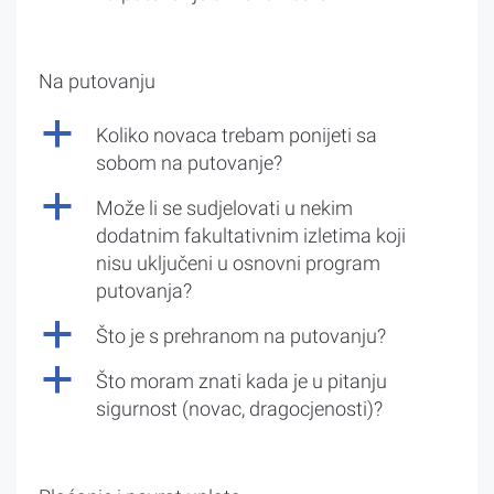
Na putovanju
a
Koliko novaca trebam ponijeti sa
sobom na putovanje?
a
Može li se sudjelovati u nekim
dodatnim fakultativnim izletima koji
nisu uključeni u osnovni program
putovanja?
a
Što je s prehranom na putovanju?
a
Što moram znati kada je u pitanju
sigurnost (novac, dragocjenosti)?