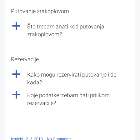
Putovanje zrakoplovom
a
Što trebam znati kod putovanja
zrakoplovom?
Rezervacije
a
Kako mogu rezervirati putovanje i do
kada?
a
Koje podatke trebam dati prilikom
rezervacije?
tcrnicki
-
2. 2. 2018.
-
No Comments