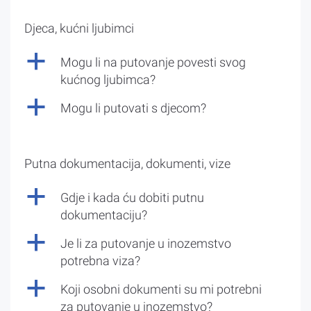
Djeca, kućni ljubimci
a
Mogu li na putovanje povesti svog
kućnog ljubimca?
a
Mogu li putovati s djecom?
Putna dokumentacija, dokumenti, vize
a
Gdje i kada ću dobiti putnu
dokumentaciju?
a
Je li za putovanje u inozemstvo
potrebna viza?
a
Koji osobni dokumenti su mi potrebni
za putovanje u inozemstvo?