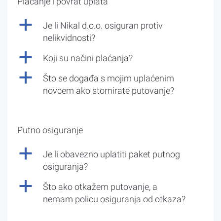
Plaćanje i povrat uplata
a
Je li Nikal d.o.o. osiguran protiv
nelikvidnosti?
a
Koji su načini plaćanja?
a
Što se događa s mojim uplaćenim
novcem ako stornirate putovanje?
Putno osiguranje
a
Je li obavezno uplatiti paket putnog
osiguranja?
a
Što ako otkažem putovanje, a
nemam policu osiguranja od otkaza?