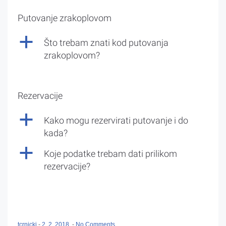
Putovanje zrakoplovom
a
Što trebam znati kod putovanja
zrakoplovom?
Rezervacije
a
Kako mogu rezervirati putovanje i do
kada?
a
Koje podatke trebam dati prilikom
rezervacije?
tcrnicki
-
2. 2. 2018.
-
No Comments