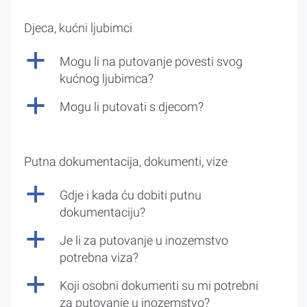
Djeca, kućni ljubimci
a
Mogu li na putovanje povesti svog
kućnog ljubimca?
a
Mogu li putovati s djecom?
Putna dokumentacija, dokumenti, vize
a
Gdje i kada ću dobiti putnu
dokumentaciju?
a
Je li za putovanje u inozemstvo
potrebna viza?
a
Koji osobni dokumenti su mi potrebni
za putovanje u inozemstvo?