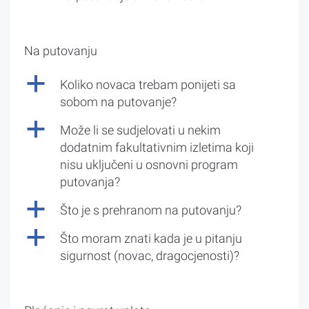
Na putovanju
a
Koliko novaca trebam ponijeti sa
sobom na putovanje?
a
Može li se sudjelovati u nekim
dodatnim fakultativnim izletima koji
nisu uključeni u osnovni program
putovanja?
a
Što je s prehranom na putovanju?
a
Što moram znati kada je u pitanju
sigurnost (novac, dragocjenosti)?