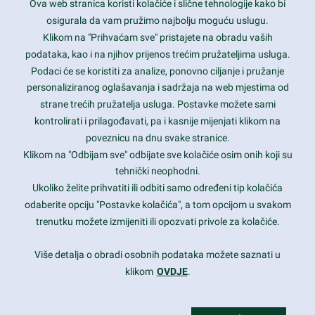
Ova web stranica koristi kolačiće i slične tehnologije kako bi
Latest trends and much more...
osigurala da vam pružimo najbolju moguću uslugu.
Klikom na "Prihvaćam sve" pristajete na obradu vaših
podataka, kao i na njihov prijenos trećim pružateljima usluga.
Contact Info
Podaci će se koristiti za analize, ponovno ciljanje i pružanje
personaliziranog oglašavanja i sadržaja na web mjestima od
strane trećih pružatelja usluga. Postavke možete sami
1600 Amphitheatre Parkway, Mountain View, CA 94043
kontrolirati i prilagođavati, pa i kasnije mijenjati klikom na
poveznicu na dnu svake stranice.
+1 650-253-0000
prothemes.net@gmail.com
Klikom na "Odbijam sve" odbijate sve kolačiće osim onih koji su
tehnički neophodni.
Daily: 9:00 am - 6:00 pm
Ukoliko želite prihvatiti ili odbiti samo određeni tip kolačića
Sunday: Closed
odaberite opciju "Postavke kolačića", a tom opcijom u svakom
trenutku možete izmijeniti ili opozvati privole za kolačiće.
Copyright 2017
FRESHFACE
© All Rights Reserved
Više detalja o obradi osobnih podataka možete saznati u
klikom
OVDJE
.