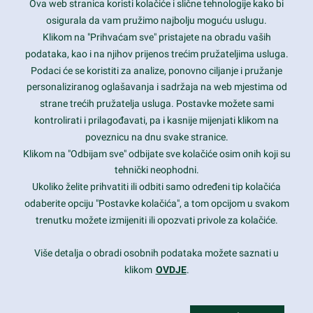
Ova web stranica koristi kolačiće i slične tehnologije kako bi
Latest trends and much more...
osigurala da vam pružimo najbolju moguću uslugu.
Klikom na "Prihvaćam sve" pristajete na obradu vaših
podataka, kao i na njihov prijenos trećim pružateljima usluga.
Contact Info
Podaci će se koristiti za analize, ponovno ciljanje i pružanje
personaliziranog oglašavanja i sadržaja na web mjestima od
strane trećih pružatelja usluga. Postavke možete sami
1600 Amphitheatre Parkway, Mountain View, CA 94043
kontrolirati i prilagođavati, pa i kasnije mijenjati klikom na
poveznicu na dnu svake stranice.
+1 650-253-0000
prothemes.net@gmail.com
Klikom na "Odbijam sve" odbijate sve kolačiće osim onih koji su
tehnički neophodni.
Daily: 9:00 am - 6:00 pm
Ukoliko želite prihvatiti ili odbiti samo određeni tip kolačića
Sunday: Closed
odaberite opciju "Postavke kolačića", a tom opcijom u svakom
trenutku možete izmijeniti ili opozvati privole za kolačiće.
Copyright 2017
FRESHFACE
© All Rights Reserved
Više detalja o obradi osobnih podataka možete saznati u
klikom
OVDJE
.