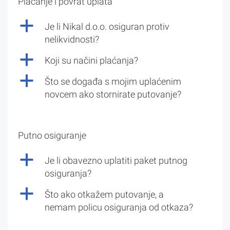
Plaćanje i povrat uplata
a
Je li Nikal d.o.o. osiguran protiv
nelikvidnosti?
a
Koji su načini plaćanja?
a
Što se događa s mojim uplaćenim
novcem ako stornirate putovanje?
Putno osiguranje
a
Je li obavezno uplatiti paket putnog
osiguranja?
a
Što ako otkažem putovanje, a
nemam policu osiguranja od otkaza?