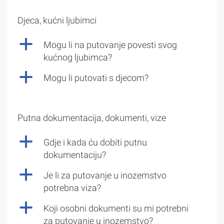
Djeca, kućni ljubimci
a
Mogu li na putovanje povesti svog
kućnog ljubimca?
a
Mogu li putovati s djecom?
Putna dokumentacija, dokumenti, vize
a
Gdje i kada ću dobiti putnu
dokumentaciju?
a
Je li za putovanje u inozemstvo
potrebna viza?
a
Koji osobni dokumenti su mi potrebni
za putovanje u inozemstvo?