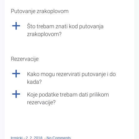
Putovanje zrakoplovom
a
Što trebam znati kod putovanja
zrakoplovom?
Rezervacije
a
Kako mogu rezervirati putovanje i do
kada?
a
Koje podatke trebam dati prilikom
rezervacije?
tcrnicki
-
2. 2. 2018.
-
No Comments