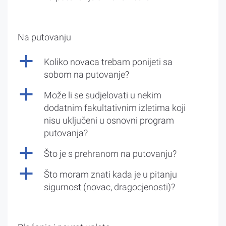
Na putovanju
a
Koliko novaca trebam ponijeti sa
sobom na putovanje?
a
Može li se sudjelovati u nekim
dodatnim fakultativnim izletima koji
nisu uključeni u osnovni program
putovanja?
a
Što je s prehranom na putovanju?
a
Što moram znati kada je u pitanju
sigurnost (novac, dragocjenosti)?