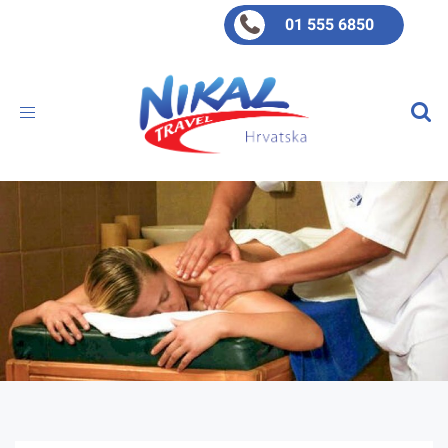
01 555 6850
Toggle
navigation