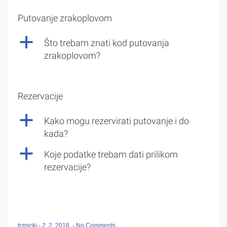
Putovanje zrakoplovom
a
Što trebam znati kod putovanja
zrakoplovom?
Rezervacije
a
Kako mogu rezervirati putovanje i do
kada?
a
Koje podatke trebam dati prilikom
rezervacije?
tcrnicki
-
2. 2. 2018.
-
No Comments