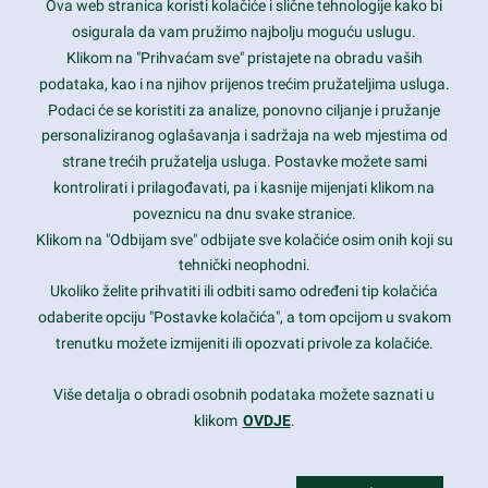
Ova web stranica koristi kolačiće i slične tehnologije kako bi
Latest trends and much more...
osigurala da vam pružimo najbolju moguću uslugu.
Klikom na "Prihvaćam sve" pristajete na obradu vaših
podataka, kao i na njihov prijenos trećim pružateljima usluga.
Contact Info
Podaci će se koristiti za analize, ponovno ciljanje i pružanje
personaliziranog oglašavanja i sadržaja na web mjestima od
strane trećih pružatelja usluga. Postavke možete sami
1600 Amphitheatre Parkway, Mountain View, CA 94043
kontrolirati i prilagođavati, pa i kasnije mijenjati klikom na
poveznicu na dnu svake stranice.
+1 650-253-0000
prothemes.net@gmail.com
Klikom na "Odbijam sve" odbijate sve kolačiće osim onih koji su
tehnički neophodni.
Daily: 9:00 am - 6:00 pm
Ukoliko želite prihvatiti ili odbiti samo određeni tip kolačića
Sunday: Closed
odaberite opciju "Postavke kolačića", a tom opcijom u svakom
trenutku možete izmijeniti ili opozvati privole za kolačiće.
Copyright 2017
FRESHFACE
© All Rights Reserved
Više detalja o obradi osobnih podataka možete saznati u
klikom
OVDJE
.