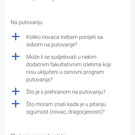
Na putovanju
a
Koliko novaca trebam ponijeti sa
sobom na putovanje?
a
Može li se sudjelovati u nekim
dodatnim fakultativnim izletima koji
nisu uključeni u osnovni program
putovanja?
a
Što je s prehranom na putovanju?
a
Što moram znati kada je u pitanju
sigurnost (novac, dragocjenosti)?