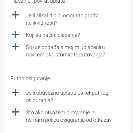
Plaćanje i povrat uplata
a
Je li Nikal d.o.o. osiguran protiv
nelikvidnosti?
a
Koji su načini plaćanja?
a
Što se događa s mojim uplaćenim
novcem ako stornirate putovanje?
Putno osiguranje
a
Je li obavezno uplatiti paket putnog
osiguranja?
a
Što ako otkažem putovanje, a
nemam policu osiguranja od otkaza?