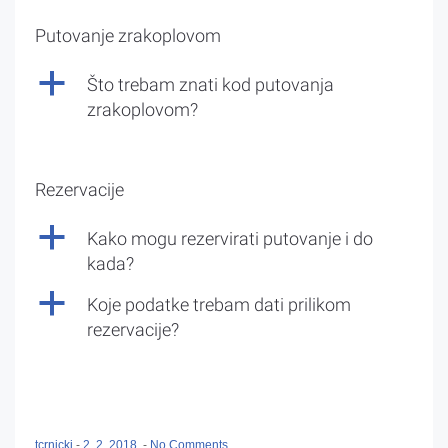
Putovanje zrakoplovom
a
Što trebam znati kod putovanja
zrakoplovom?
Rezervacije
a
Kako mogu rezervirati putovanje i do
kada?
a
Koje podatke trebam dati prilikom
rezervacije?
tcrnicki
-
2. 2. 2018.
-
No Comments