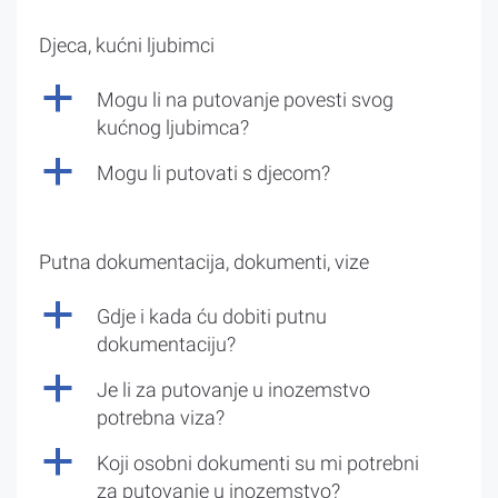
Djeca, kućni ljubimci
a
Mogu li na putovanje povesti svog
kućnog ljubimca?
a
Mogu li putovati s djecom?
Putna dokumentacija, dokumenti, vize
a
Gdje i kada ću dobiti putnu
dokumentaciju?
a
Je li za putovanje u inozemstvo
potrebna viza?
a
Koji osobni dokumenti su mi potrebni
za putovanje u inozemstvo?