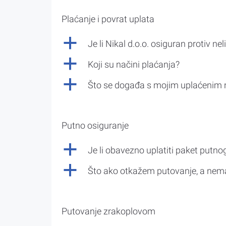
Plaćanje i povrat uplata
a
Je li Nikal d.o.o. osiguran protiv nel
a
Koji su načini plaćanja?
a
Što se događa s mojim uplaćenim 
Putno osiguranje
a
Je li obavezno uplatiti paket putno
a
Što ako otkažem putovanje, a nem
Putovanje zrakoplovom