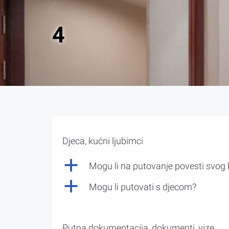
4
Djeca, kućni ljubimci
a
Mogu li na putovanje povesti svog
a
Mogu li putovati s djecom?
Putna dokumentacija, dokumenti, vize