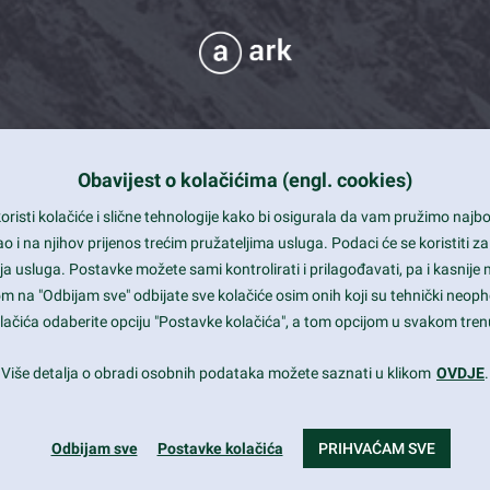
Obavijest o kolačićima (engl. cookies)
 Support
risti kolačiće i slične tehnologije kako bi osigurala da vam pružimo naj
t and beautiful design
i na njihov prijenos trećim pružateljima usluga. Podaci će se koristiti za
a usluga. Postavke možete sami kontrolirati i prilagođavati, pa i kasnije 
mited Eelements
om na "Odbijam sve" odbijate sve kolačiće osim onih koji su tehnički neoph
le ready
 kolačića odaberite opciju "Postavke kolačića", a tom opcijom u svakom trenu
st trends and much more...
Više detalja o obradi osobnih podataka možete saznati u klikom
OVDJE
.
Odbijam sve
Postavke kolačića
PRIHVAĆAM SVE