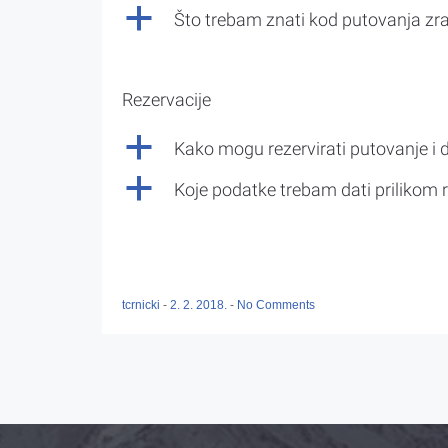
a
Što trebam znati kod putovanja z
Rezervacije
a
Kako mogu rezervirati putovanje i 
a
Koje podatke trebam dati prilikom r
tcrnicki
-
2. 2. 2018.
-
No Comments