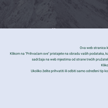
What we offer
How you can impact customers
24/7
Ova web stranica ko
Is your website user friendly?
Smar
Klikom na "Prihvaćam sve" pristajete na obradu vaših podataka, kao 
sadržaja na web mjestima od strane trećih pružatelj
Ark offers weekly stunning designs.
Unli
Klik
Why our customers love Ark?
Mobi
Ukoliko želite prihvatiti ili odbiti samo određeni tip
hat we do is all about passion
Late
Copyright 2017
FRESHFACE
© All Rights Reserved