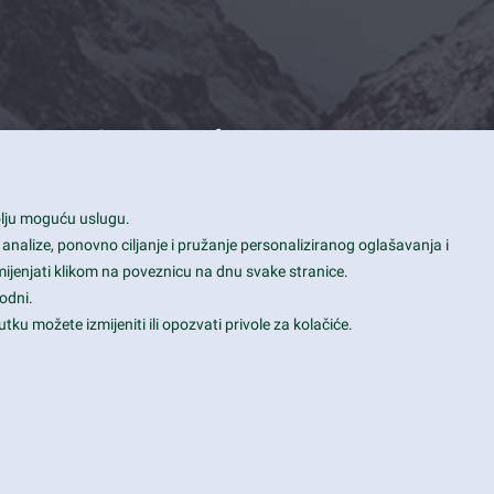
Contact Info
1600 Amphitheatre Parkway, Mountain
bolju moguću uslugu.
View, CA 94043
 analize, ponovno ciljanje i pružanje personaliziranog oglašavanja i
+1 650-253-0000
mijenjati klikom na poveznicu na dnu svake stranice.
prothemes.net@gmail.com
odni.
tku možete izmijeniti ili opozvati privole za kolačiće.
Daily: 9:00 am - 6:00 pm
Sunday: Closed
Terms & Conditions
|
Privacy & Policy