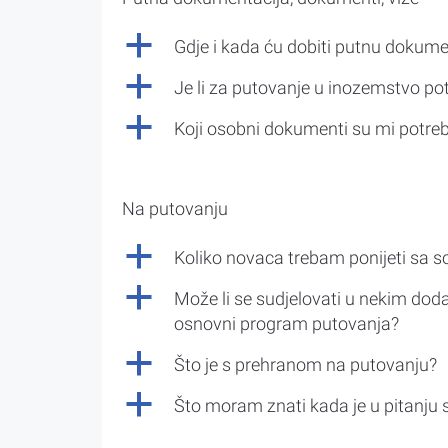
a
Gdje i kada ću dobiti putnu dokume
a
Je li za putovanje u inozemstvo po
a
Koji osobni dokumenti su mi potre
Na putovanju
a
Koliko novaca trebam ponijeti sa 
a
Može li se sudjelovati u nekim doda
osnovni program putovanja?
a
Što je s prehranom na putovanju?
a
Što moram znati kada je u pitanju 