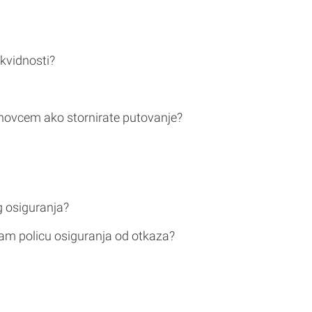
ikvidnosti?
novcem ako stornirate putovanje?
g osiguranja?
am policu osiguranja od otkaza?