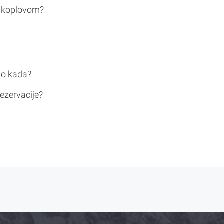
rakoplovom?
do kada?
ezervacije?