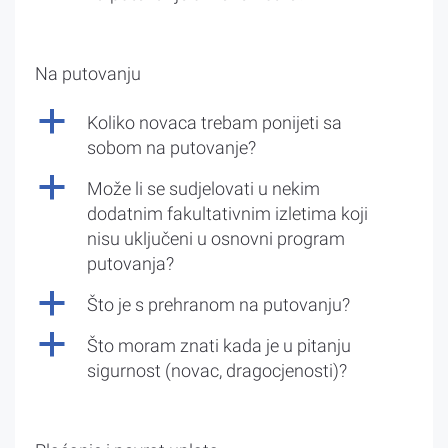
Na putovanju
a
Koliko novaca trebam ponijeti sa
sobom na putovanje?
a
Može li se sudjelovati u nekim
dodatnim fakultativnim izletima koji
nisu uključeni u osnovni program
putovanja?
a
Što je s prehranom na putovanju?
a
Što moram znati kada je u pitanju
sigurnost (novac, dragocjenosti)?