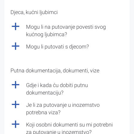
Djeca, kućni ljubimci
a
Mogu li na putovanje povesti svog
kućnog ljubimca?
a
Mogu li putovati s djecom?
Putna dokumentacija, dokumenti, vize
a
Gdje i kada ću dobiti putnu
dokumentaciju?
a
Je li za putovanje u inozemstvo
potrebna viza?
a
Koji osobni dokumenti su mi potrebni
za putovanje u inozemstvo?