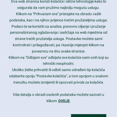
Ova web stranica koristi kolačiće i slične tehnologije kako bi
Latest trends and much more...
osigurala da vam pružimo najbolju moguću uslugu.
Klikom na "Prihvaćam sve" pristajete na obradu vaših
podataka, kao i na njihov prijenos trećim pružateljima usluga.
Contact Info
Podaci će se koristiti za analize, ponovno ciljanje i pružanje
personaliziranog oglašavanja i sadržaja na web mjestima od
strane trećih pružatelja usluga. Postavke možete sami
1600 Amphitheatre Parkway, Mountain View, CA 94043
kontrolirati i prilagođavati, pa i kasnije mijenjati klikom na
poveznicu na dnu svake stranice.
+1 650-253-0000
prothemes.net@gmail.com
Klikom na "Odbijam sve" odbijate sve kolačiće osim onih koji su
tehnički neophodni.
Daily: 9:00 am - 6:00 pm
Ukoliko želite prihvatiti ili odbiti samo određeni tip kolačića
Sunday: Closed
odaberite opciju "Postavke kolačića", a tom opcijom u svakom
trenutku možete izmijeniti ili opozvati privole za kolačiće.
Copyright 2017
FRESHFACE
© All Rights Reserved
Više detalja o obradi osobnih podataka možete saznati u
klikom
OVDJE
.