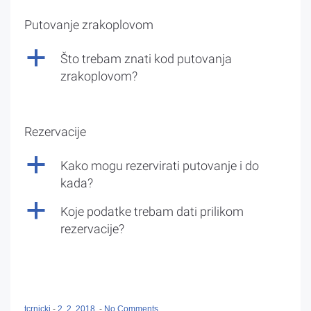
Putovanje zrakoplovom
a
Što trebam znati kod putovanja
zrakoplovom?
Rezervacije
a
Kako mogu rezervirati putovanje i do
kada?
a
Koje podatke trebam dati prilikom
rezervacije?
tcrnicki
-
2. 2. 2018.
-
No Comments