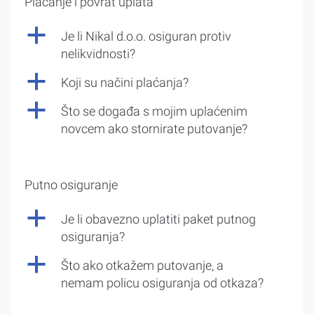
Plaćanje i povrat uplata
a
Je li Nikal d.o.o. osiguran protiv
nelikvidnosti?
a
Koji su načini plaćanja?
a
Što se događa s mojim uplaćenim
novcem ako stornirate putovanje?
Putno osiguranje
a
Je li obavezno uplatiti paket putnog
osiguranja?
a
Što ako otkažem putovanje, a
nemam policu osiguranja od otkaza?