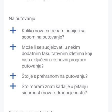
Na putovanju
a
Koliko novaca trebam ponijeti sa
sobom na putovanje?
a
Može li se sudjelovati u nekim
dodatnim fakultativnim izletima koji
nisu uključeni u osnovni program
putovanja?
a
Što je s prehranom na putovanju?
a
Što moram znati kada je u pitanju
sigurnost (novac, dragocjenosti)?