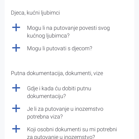
Djeca, kućni ljubimci
a
Mogu li na putovanje povesti svog
kućnog ljubimca?
a
Mogu li putovati s djecom?
Putna dokumentacija, dokumenti, vize
a
Gdje i kada ću dobiti putnu
dokumentaciju?
a
Je li za putovanje u inozemstvo
potrebna viza?
a
Koji osobni dokumenti su mi potrebni
za putovanje u inozemstvo?