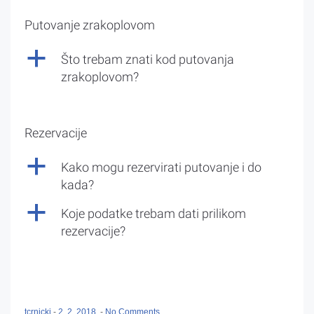
Putovanje zrakoplovom
a
Što trebam znati kod putovanja
zrakoplovom?
Rezervacije
a
Kako mogu rezervirati putovanje i do
kada?
a
Koje podatke trebam dati prilikom
rezervacije?
tcrnicki
-
2. 2. 2018.
-
No Comments