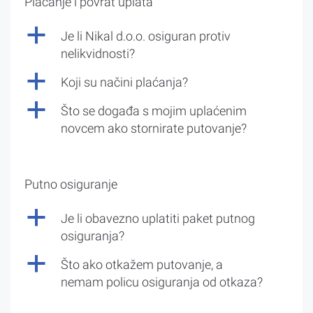
Plaćanje i povrat uplata
a
Je li Nikal d.o.o. osiguran protiv
nelikvidnosti?
a
Koji su načini plaćanja?
a
Što se događa s mojim uplaćenim
novcem ako stornirate putovanje?
Putno osiguranje
a
Je li obavezno uplatiti paket putnog
osiguranja?
a
Što ako otkažem putovanje, a
nemam policu osiguranja od otkaza?