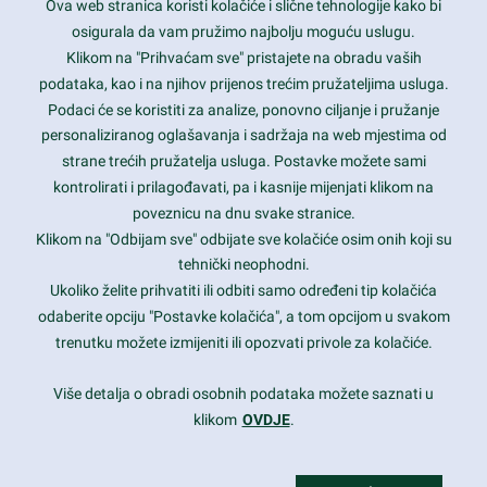
Ova web stranica koristi kolačiće i slične tehnologije kako bi
Latest trends and much more...
osigurala da vam pružimo najbolju moguću uslugu.
Klikom na "Prihvaćam sve" pristajete na obradu vaših
podataka, kao i na njihov prijenos trećim pružateljima usluga.
Contact Info
Podaci će se koristiti za analize, ponovno ciljanje i pružanje
personaliziranog oglašavanja i sadržaja na web mjestima od
strane trećih pružatelja usluga. Postavke možete sami
1600 Amphitheatre Parkway, Mountain View, CA 94043
kontrolirati i prilagođavati, pa i kasnije mijenjati klikom na
poveznicu na dnu svake stranice.
+1 650-253-0000
prothemes.net@gmail.com
Klikom na "Odbijam sve" odbijate sve kolačiće osim onih koji su
tehnički neophodni.
Daily: 9:00 am - 6:00 pm
Ukoliko želite prihvatiti ili odbiti samo određeni tip kolačića
Sunday: Closed
odaberite opciju "Postavke kolačića", a tom opcijom u svakom
trenutku možete izmijeniti ili opozvati privole za kolačiće.
Copyright 2017
FRESHFACE
© All Rights Reserved
Više detalja o obradi osobnih podataka možete saznati u
klikom
OVDJE
.