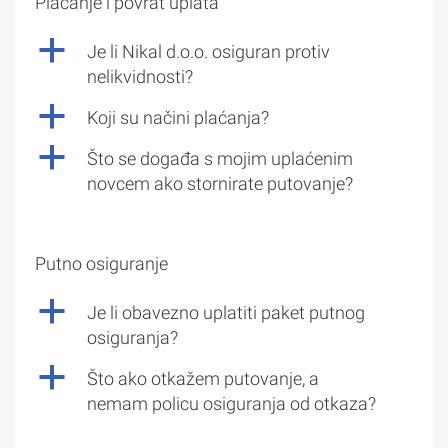
Plaćanje i povrat uplata
a
Je li Nikal d.o.o. osiguran protiv
nelikvidnosti?
a
Koji su načini plaćanja?
a
Što se događa s mojim uplaćenim
novcem ako stornirate putovanje?
Putno osiguranje
a
Je li obavezno uplatiti paket putnog
osiguranja?
a
Što ako otkažem putovanje, a
nemam policu osiguranja od otkaza?