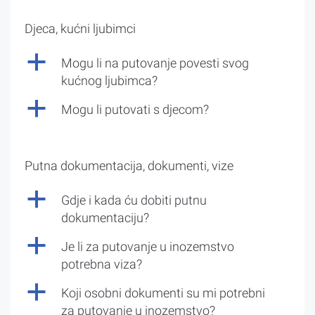
Djeca, kućni ljubimci
a
Mogu li na putovanje povesti svog
kućnog ljubimca?
a
Mogu li putovati s djecom?
Putna dokumentacija, dokumenti, vize
a
Gdje i kada ću dobiti putnu
dokumentaciju?
a
Je li za putovanje u inozemstvo
potrebna viza?
a
Koji osobni dokumenti su mi potrebni
za putovanje u inozemstvo?