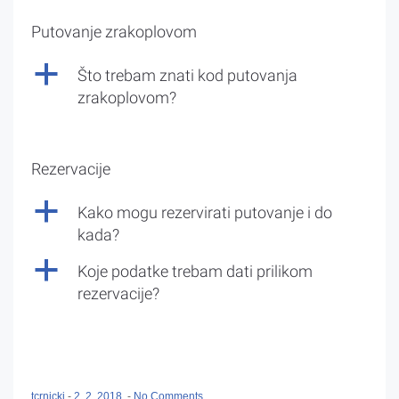
Putovanje zrakoplovom
a
Što trebam znati kod putovanja
zrakoplovom?
Rezervacije
a
Kako mogu rezervirati putovanje i do
kada?
a
Koje podatke trebam dati prilikom
rezervacije?
tcrnicki
-
2. 2. 2018.
-
No Comments