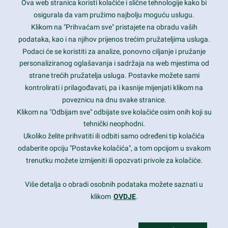
Ova web stranica koristi kolačiće i slične tehnologije kako bi
Latest trends and much more...
osigurala da vam pružimo najbolju moguću uslugu.
Klikom na "Prihvaćam sve" pristajete na obradu vaših
podataka, kao i na njihov prijenos trećim pružateljima usluga.
Contact Info
Podaci će se koristiti za analize, ponovno ciljanje i pružanje
personaliziranog oglašavanja i sadržaja na web mjestima od
strane trećih pružatelja usluga. Postavke možete sami
1600 Amphitheatre Parkway, Mountain View, CA 94043
kontrolirati i prilagođavati, pa i kasnije mijenjati klikom na
poveznicu na dnu svake stranice.
+1 650-253-0000
prothemes.net@gmail.com
Klikom na "Odbijam sve" odbijate sve kolačiće osim onih koji su
tehnički neophodni.
Daily: 9:00 am - 6:00 pm
Ukoliko želite prihvatiti ili odbiti samo određeni tip kolačića
Sunday: Closed
odaberite opciju "Postavke kolačića", a tom opcijom u svakom
trenutku možete izmijeniti ili opozvati privole za kolačiće.
Copyright 2017
FRESHFACE
© All Rights Reserved
Više detalja o obradi osobnih podataka možete saznati u
klikom
OVDJE
.