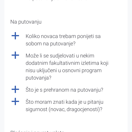
Na putovanju
a
Koliko novaca trebam ponijeti sa
sobom na putovanje?
a
Može li se sudjelovati u nekim
dodatnim fakultativnim izletima koji
nisu uključeni u osnovni program
putovanja?
a
Što je s prehranom na putovanju?
a
Što moram znati kada je u pitanju
sigurnost (novac, dragocjenosti)?