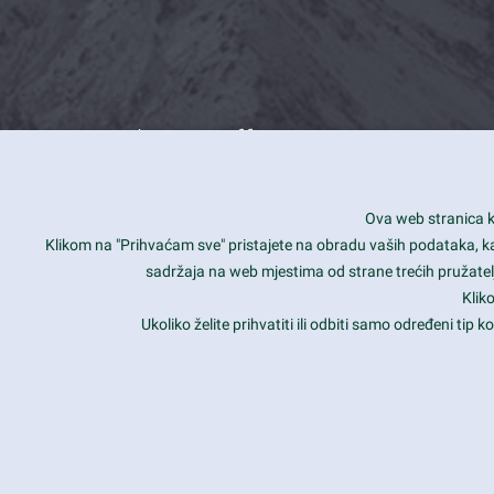
What we offer
How you can impact customers
24/7
Ova web stranica ko
Is your website user friendly?
Smar
Klikom na "Prihvaćam sve" pristajete na obradu vaših podataka, kao 
sadržaja na web mjestima od strane trećih pružatelj
Ark offers weekly stunning designs.
Unli
Klik
Why our customers love Ark?
Mobi
Ukoliko želite prihvatiti ili odbiti samo određeni tip
hat we do is all about passion
Late
Copyright 2017
FRESHFACE
© All Rights Reserved