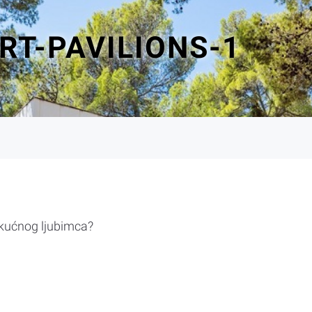
T-PAVILIONS-1
 kućnog ljubimca?