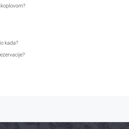
rakoplovom?
do kada?
ezervacije?