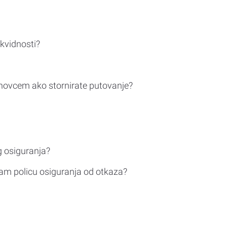
ikvidnosti?
novcem ako stornirate putovanje?
g osiguranja?
am policu osiguranja od otkaza?