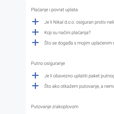
Plaćanje i povrat uplata
a
Je li Nikal d.o.o. osiguran protiv nel
a
Koji su načini plaćanja?
a
Što se događa s mojim uplaćenim 
Putno osiguranje
a
Je li obavezno uplatiti paket putno
a
Što ako otkažem putovanje, a nem
Putovanje zrakoplovom