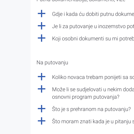
a
Gdje i kada ću dobiti putnu dokume
a
Je li za putovanje u inozemstvo po
a
Koji osobni dokumenti su mi potre
Na putovanju
a
Koliko novaca trebam ponijeti sa 
a
Može li se sudjelovati u nekim doda
osnovni program putovanja?
a
Što je s prehranom na putovanju?
a
Što moram znati kada je u pitanju 