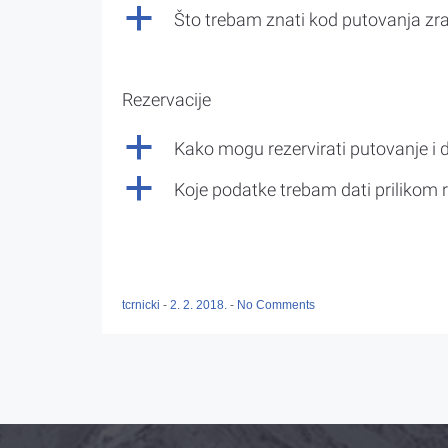
a
Što trebam znati kod putovanja z
Rezervacije
a
Kako mogu rezervirati putovanje i 
a
Koje podatke trebam dati prilikom r
tcrnicki
-
2. 2. 2018.
-
No Comments