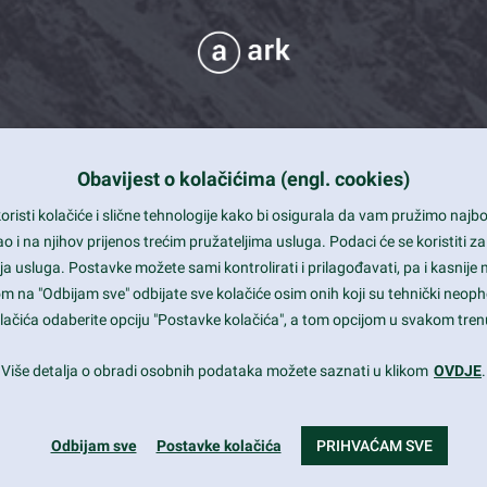
Obavijest o kolačićima (engl. cookies)
 Support
risti kolačiće i slične tehnologije kako bi osigurala da vam pružimo naj
t and beautiful design
i na njihov prijenos trećim pružateljima usluga. Podaci će se koristiti za
a usluga. Postavke možete sami kontrolirati i prilagođavati, pa i kasnije 
mited Eelements
om na "Odbijam sve" odbijate sve kolačiće osim onih koji su tehnički neoph
le ready
 kolačića odaberite opciju "Postavke kolačića", a tom opcijom u svakom trenu
st trends and much more...
Više detalja o obradi osobnih podataka možete saznati u klikom
OVDJE
.
Odbijam sve
Postavke kolačića
PRIHVAĆAM SVE