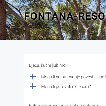
FONTANA-RESOR
Djeca, kućni ljubimci
a
Mogu li na putovanje povesti svog
a
Mogu li putovati s djecom?
Putna dokumentacija, dokumenti, vize