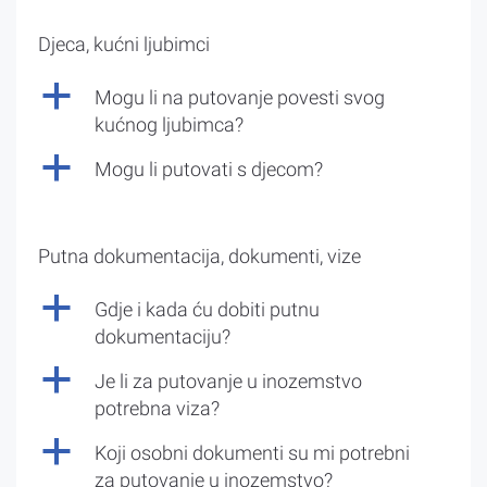
Djeca, kućni ljubimci
a
Mogu li na putovanje povesti svog
kućnog ljubimca?
a
Mogu li putovati s djecom?
Putna dokumentacija, dokumenti, vize
a
Gdje i kada ću dobiti putnu
dokumentaciju?
a
Je li za putovanje u inozemstvo
potrebna viza?
a
Koji osobni dokumenti su mi potrebni
za putovanje u inozemstvo?