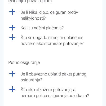
Plaćanje i povrat uplata
a
Je li Nikal d.o.o. osiguran protiv
nelikvidnosti?
a
Koji su načini plaćanja?
a
Što se događa s mojim uplaćenim
novcem ako stornirate putovanje?
Putno osiguranje
a
Je li obavezno uplatiti paket putnog
osiguranja?
a
Što ako otkažem putovanje, a
nemam policu osiguranja od otkaza?