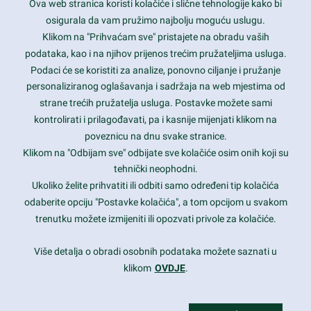
Ova web stranica koristi kolačiće i slične tehnologije kako bi
Latest trends and much more...
osigurala da vam pružimo najbolju moguću uslugu.
Klikom na "Prihvaćam sve" pristajete na obradu vaših
podataka, kao i na njihov prijenos trećim pružateljima usluga.
Contact Info
Podaci će se koristiti za analize, ponovno ciljanje i pružanje
personaliziranog oglašavanja i sadržaja na web mjestima od
strane trećih pružatelja usluga. Postavke možete sami
1600 Amphitheatre Parkway, Mountain View, CA 94043
kontrolirati i prilagođavati, pa i kasnije mijenjati klikom na
poveznicu na dnu svake stranice.
+1 650-253-0000
prothemes.net@gmail.com
Klikom na "Odbijam sve" odbijate sve kolačiće osim onih koji su
tehnički neophodni.
Daily: 9:00 am - 6:00 pm
Ukoliko želite prihvatiti ili odbiti samo određeni tip kolačića
Sunday: Closed
odaberite opciju "Postavke kolačića", a tom opcijom u svakom
trenutku možete izmijeniti ili opozvati privole za kolačiće.
Copyright 2017
FRESHFACE
© All Rights Reserved
Više detalja o obradi osobnih podataka možete saznati u
klikom
OVDJE
.