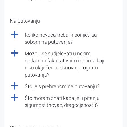
Na putovanju
a
Koliko novaca trebam ponijeti sa
sobom na putovanje?
a
Može li se sudjelovati u nekim
dodatnim fakultativnim izletima koji
nisu uključeni u osnovni program
putovanja?
a
Što je s prehranom na putovanju?
a
Što moram znati kada je u pitanju
sigurnost (novac, dragocjenosti)?