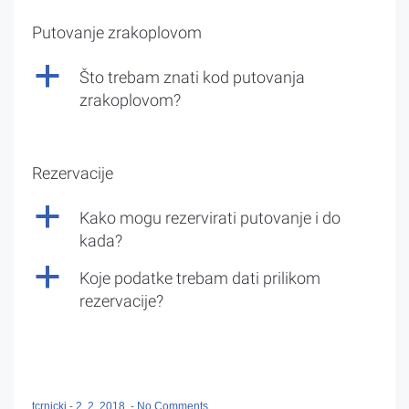
Putovanje zrakoplovom
a
Što trebam znati kod putovanja
zrakoplovom?
Rezervacije
a
Kako mogu rezervirati putovanje i do
kada?
a
Koje podatke trebam dati prilikom
rezervacije?
tcrnicki
-
2. 2. 2018.
-
No Comments