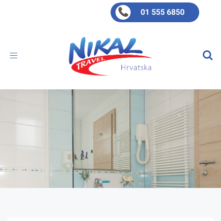
01 555 6850
Toggle
navigation