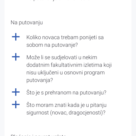
Na putovanju
a
Koliko novaca trebam ponijeti sa
sobom na putovanje?
a
Može li se sudjelovati u nekim
dodatnim fakultativnim izletima koji
nisu uključeni u osnovni program
putovanja?
a
Što je s prehranom na putovanju?
a
Što moram znati kada je u pitanju
sigurnost (novac, dragocjenosti)?