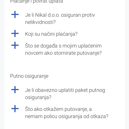
Plaćanje i povrat uplata
a
Je li Nikal d.o.o. osiguran protiv
nelikvidnosti?
a
Koji su načini plaćanja?
a
Što se događa s mojim uplaćenim
novcem ako stornirate putovanje?
Putno osiguranje
a
Je li obavezno uplatiti paket putnog
osiguranja?
a
Što ako otkažem putovanje, a
nemam policu osiguranja od otkaza?