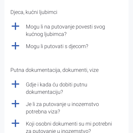
Djeca, kućni ljubimci
a
Mogu li na putovanje povesti svog
kućnog ljubimca?
a
Mogu li putovati s djecom?
Putna dokumentacija, dokumenti, vize
a
Gdje i kada ću dobiti putnu
dokumentaciju?
a
Je li za putovanje u inozemstvo
potrebna viza?
a
Koji osobni dokumenti su mi potrebni
za putovanje u inozemstvo?