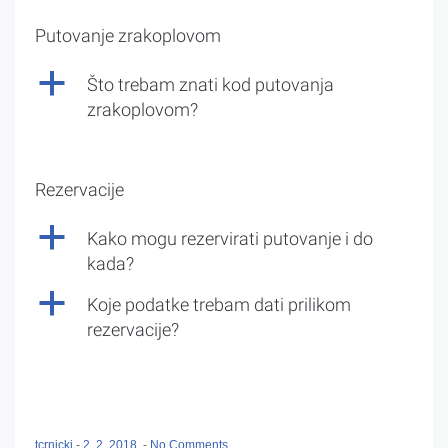
Putovanje zrakoplovom
a
Što trebam znati kod putovanja
zrakoplovom?
Rezervacije
a
Kako mogu rezervirati putovanje i do
kada?
a
Koje podatke trebam dati prilikom
rezervacije?
tcrnicki
-
2. 2. 2018.
-
No Comments