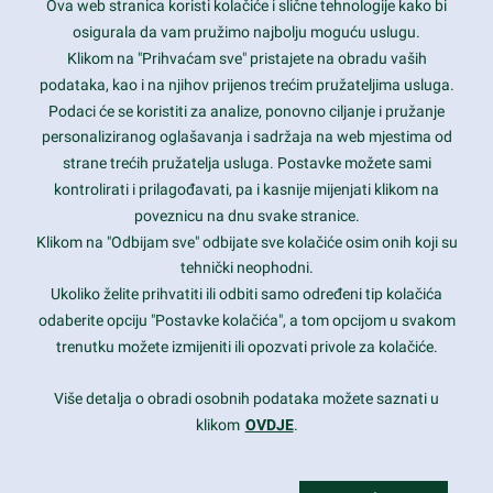
Ova web stranica koristi kolačiće i slične tehnologije kako bi
Latest trends and much more...
osigurala da vam pružimo najbolju moguću uslugu.
Klikom na "Prihvaćam sve" pristajete na obradu vaših
podataka, kao i na njihov prijenos trećim pružateljima usluga.
Contact Info
Podaci će se koristiti za analize, ponovno ciljanje i pružanje
personaliziranog oglašavanja i sadržaja na web mjestima od
strane trećih pružatelja usluga. Postavke možete sami
1600 Amphitheatre Parkway, Mountain View, CA 94043
kontrolirati i prilagođavati, pa i kasnije mijenjati klikom na
poveznicu na dnu svake stranice.
+1 650-253-0000
prothemes.net@gmail.com
Klikom na "Odbijam sve" odbijate sve kolačiće osim onih koji su
tehnički neophodni.
Daily: 9:00 am - 6:00 pm
Ukoliko želite prihvatiti ili odbiti samo određeni tip kolačića
Sunday: Closed
odaberite opciju "Postavke kolačića", a tom opcijom u svakom
trenutku možete izmijeniti ili opozvati privole za kolačiće.
Copyright 2017
FRESHFACE
© All Rights Reserved
Više detalja o obradi osobnih podataka možete saznati u
klikom
OVDJE
.