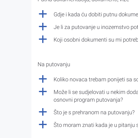
a
Gdje i kada ću dobiti putnu dokume
a
Je li za putovanje u inozemstvo po
a
Koji osobni dokumenti su mi potre
Na putovanju
a
Koliko novaca trebam ponijeti sa 
a
Može li se sudjelovati u nekim doda
osnovni program putovanja?
a
Što je s prehranom na putovanju?
a
Što moram znati kada je u pitanju 