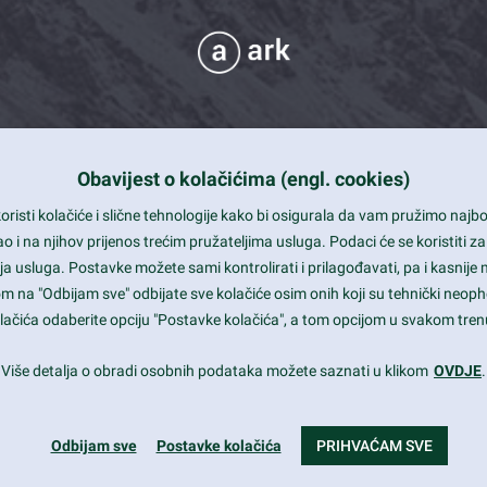
Obavijest o kolačićima (engl. cookies)
 Support
risti kolačiće i slične tehnologije kako bi osigurala da vam pružimo naj
t and beautiful design
i na njihov prijenos trećim pružateljima usluga. Podaci će se koristiti za
a usluga. Postavke možete sami kontrolirati i prilagođavati, pa i kasnije 
mited Eelements
om na "Odbijam sve" odbijate sve kolačiće osim onih koji su tehnički neoph
le ready
 kolačića odaberite opciju "Postavke kolačića", a tom opcijom u svakom trenu
st trends and much more...
Više detalja o obradi osobnih podataka možete saznati u klikom
OVDJE
.
Odbijam sve
Postavke kolačića
PRIHVAĆAM SVE