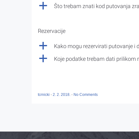
a
Što trebam znati kod putovanja z
Rezervacije
a
Kako mogu rezervirati putovanje i 
a
Koje podatke trebam dati prilikom r
tcrnicki
-
2. 2. 2018.
-
No Comments