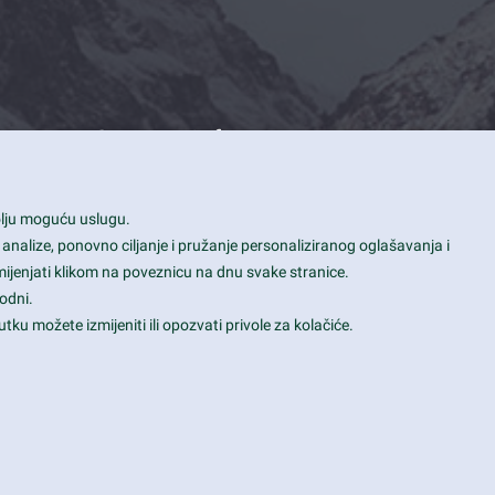
Contact Info
1600 Amphitheatre Parkway, Mountain
bolju moguću uslugu.
View, CA 94043
 analize, ponovno ciljanje i pružanje personaliziranog oglašavanja i
+1 650-253-0000
mijenjati klikom na poveznicu na dnu svake stranice.
prothemes.net@gmail.com
odni.
tku možete izmijeniti ili opozvati privole za kolačiće.
Daily: 9:00 am - 6:00 pm
Sunday: Closed
Terms & Conditions
|
Privacy & Policy