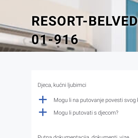
RESORT-BELVE
01-916
Djeca, kućni ljubimci
a
Mogu li na putovanje povesti svog
a
Mogu li putovati s djecom?
Putna dokumentacija, dokumenti, vize