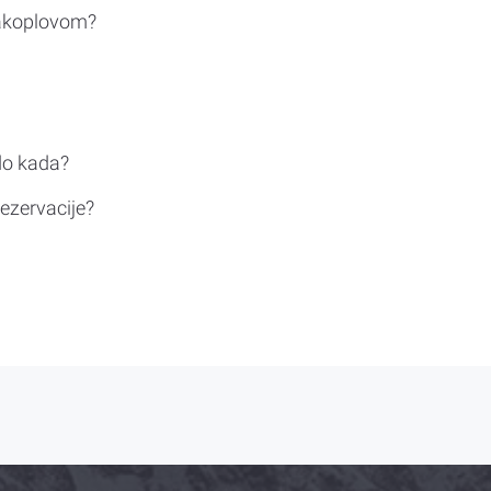
rakoplovom?
do kada?
ezervacije?