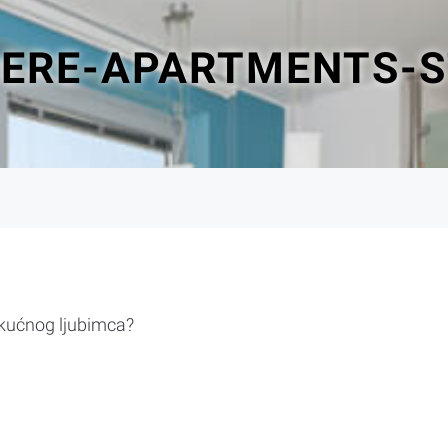
DERE-APARTMENTS-
 kućnog ljubimca?