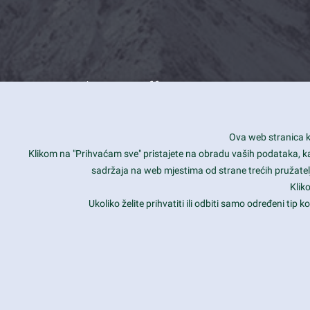
What we offer
How you can impact customers
24/7
Ova web stranica ko
Is your website user friendly?
Smar
Klikom na "Prihvaćam sve" pristajete na obradu vaših podataka, kao 
sadržaja na web mjestima od strane trećih pružatelj
Ark offers weekly stunning designs.
Unli
Klik
Why our customers love Ark?
Mobi
Ukoliko želite prihvatiti ili odbiti samo određeni tip
hat we do is all about passion
Late
Copyright 2017
FRESHFACE
© All Rights Reserved