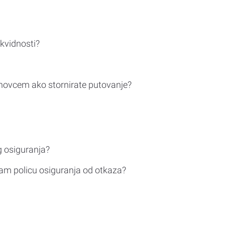
ikvidnosti?
novcem ako stornirate putovanje?
g osiguranja?
am policu osiguranja od otkaza?