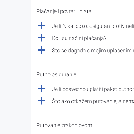
Plaćanje i povrat uplata
a
Je li Nikal d.o.o. osiguran protiv nel
a
Koji su načini plaćanja?
a
Što se događa s mojim uplaćenim 
Putno osiguranje
a
Je li obavezno uplatiti paket putno
a
Što ako otkažem putovanje, a nem
Putovanje zrakoplovom