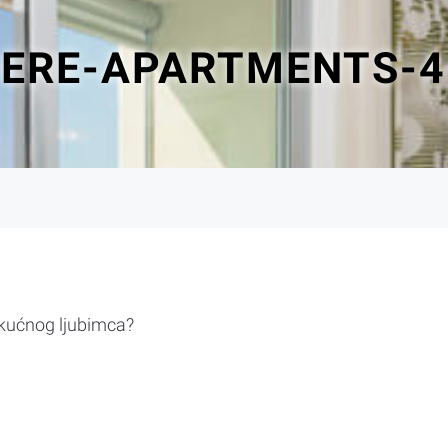
DERE-APARTMENTS-4
 kućnog ljubimca?