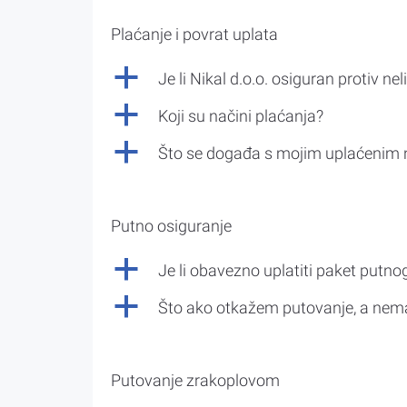
Plaćanje i povrat uplata
a
Je li Nikal d.o.o. osiguran protiv nel
a
Koji su načini plaćanja?
a
Što se događa s mojim uplaćenim 
Putno osiguranje
a
Je li obavezno uplatiti paket putno
a
Što ako otkažem putovanje, a nem
Putovanje zrakoplovom