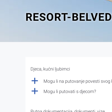
RESORT-BELVE
Djeca, kućni ljubimci
a
Mogu li na putovanje povesti svog
a
Mogu li putovati s djecom?
Putna dokumentacija, dokumenti, vize