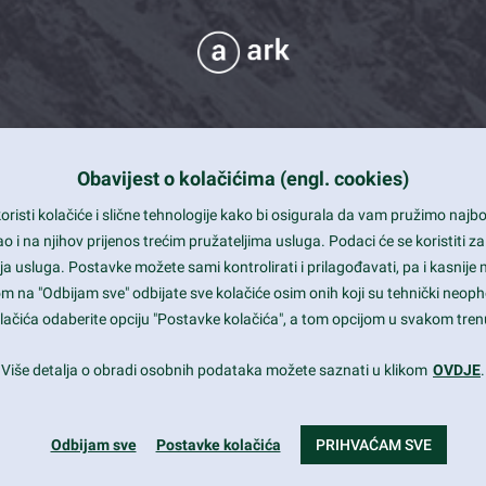
Obavijest o kolačićima (engl. cookies)
 Support
risti kolačiće i slične tehnologije kako bi osigurala da vam pružimo naj
t and beautiful design
i na njihov prijenos trećim pružateljima usluga. Podaci će se koristiti za
a usluga. Postavke možete sami kontrolirati i prilagođavati, pa i kasnije 
mited Eelements
om na "Odbijam sve" odbijate sve kolačiće osim onih koji su tehnički neoph
le ready
 kolačića odaberite opciju "Postavke kolačića", a tom opcijom u svakom trenu
st trends and much more...
Više detalja o obradi osobnih podataka možete saznati u klikom
OVDJE
.
Odbijam sve
Postavke kolačića
PRIHVAĆAM SVE