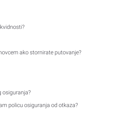
ikvidnosti?
novcem ako stornirate putovanje?
g osiguranja?
am policu osiguranja od otkaza?