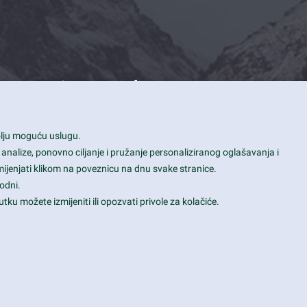
Contact Info
1600 Amphitheatre Parkway, Mountain
bolju moguću uslugu.
View, CA 94043
 analize, ponovno ciljanje i pružanje personaliziranog oglašavanja i
+1 650-253-0000
mijenjati klikom na poveznicu na dnu svake stranice.
prothemes.net@gmail.com
odni.
tku možete izmijeniti ili opozvati privole za kolačiće.
Daily: 9:00 am - 6:00 pm
Sunday: Closed
Terms & Conditions
|
Privacy & Policy