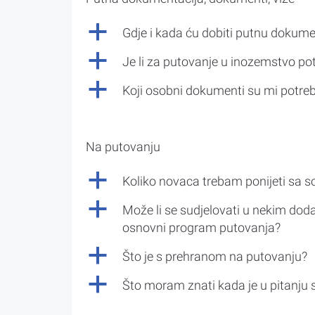
a
Gdje i kada ću dobiti putnu dokume
a
Je li za putovanje u inozemstvo po
a
Koji osobni dokumenti su mi potre
Na putovanju
a
Koliko novaca trebam ponijeti sa 
a
Može li se sudjelovati u nekim doda
osnovni program putovanja?
a
Što je s prehranom na putovanju?
a
Što moram znati kada je u pitanju 