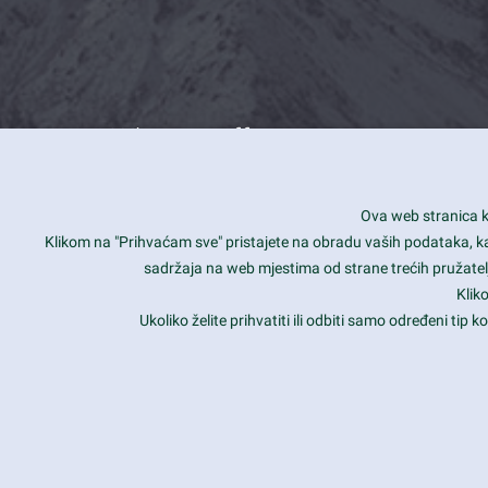
What we offer
How you can impact customers
24/7
Ova web stranica ko
Is your website user friendly?
Smar
Klikom na "Prihvaćam sve" pristajete na obradu vaših podataka, kao 
sadržaja na web mjestima od strane trećih pružatelj
Ark offers weekly stunning designs.
Unli
Klik
Why our customers love Ark?
Mobi
Ukoliko želite prihvatiti ili odbiti samo određeni tip
hat we do is all about passion
Late
Copyright 2017
FRESHFACE
© All Rights Reserved