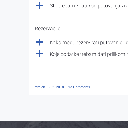
a
Što trebam znati kod putovanja z
Rezervacije
a
Kako mogu rezervirati putovanje i 
a
Koje podatke trebam dati prilikom r
tcrnicki
-
2. 2. 2018.
-
No Comments