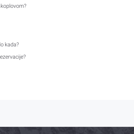
rakoplovom?
do kada?
ezervacije?