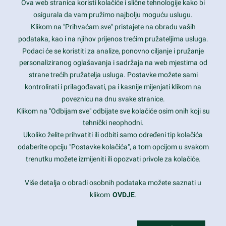
Ova web stranica koristi kolačiće i slične tehnologije kako bi
Latest trends and much more...
osigurala da vam pružimo najbolju moguću uslugu.
Klikom na "Prihvaćam sve" pristajete na obradu vaših
podataka, kao i na njihov prijenos trećim pružateljima usluga.
Contact Info
Podaci će se koristiti za analize, ponovno ciljanje i pružanje
personaliziranog oglašavanja i sadržaja na web mjestima od
strane trećih pružatelja usluga. Postavke možete sami
1600 Amphitheatre Parkway, Mountain View, CA 94043
kontrolirati i prilagođavati, pa i kasnije mijenjati klikom na
poveznicu na dnu svake stranice.
+1 650-253-0000
prothemes.net@gmail.com
Klikom na "Odbijam sve" odbijate sve kolačiće osim onih koji su
tehnički neophodni.
Daily: 9:00 am - 6:00 pm
Ukoliko želite prihvatiti ili odbiti samo određeni tip kolačića
Sunday: Closed
odaberite opciju "Postavke kolačića", a tom opcijom u svakom
trenutku možete izmijeniti ili opozvati privole za kolačiće.
Copyright 2017
FRESHFACE
© All Rights Reserved
Više detalja o obradi osobnih podataka možete saznati u
klikom
OVDJE
.