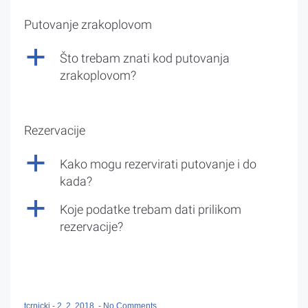
Putovanje zrakoplovom
a
Što trebam znati kod putovanja
zrakoplovom?
Rezervacije
a
Kako mogu rezervirati putovanje i do
kada?
a
Koje podatke trebam dati prilikom
rezervacije?
tcrnicki
-
2. 2. 2018.
-
No Comments