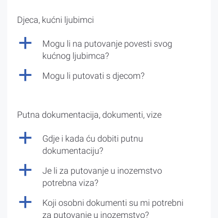
Djeca, kućni ljubimci
a
Mogu li na putovanje povesti svog
kućnog ljubimca?
a
Mogu li putovati s djecom?
Putna dokumentacija, dokumenti, vize
a
Gdje i kada ću dobiti putnu
dokumentaciju?
a
Je li za putovanje u inozemstvo
potrebna viza?
a
Koji osobni dokumenti su mi potrebni
za putovanje u inozemstvo?