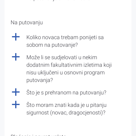
Na putovanju
a
Koliko novaca trebam ponijeti sa
sobom na putovanje?
a
Može li se sudjelovati u nekim
dodatnim fakultativnim izletima koji
nisu uključeni u osnovni program
putovanja?
a
Što je s prehranom na putovanju?
a
Što moram znati kada je u pitanju
sigurnost (novac, dragocjenosti)?