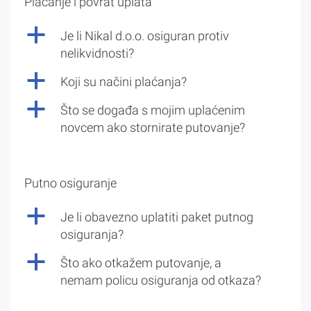
Plaćanje i povrat uplata
a
Je li Nikal d.o.o. osiguran protiv
nelikvidnosti?
a
Koji su načini plaćanja?
a
Što se događa s mojim uplaćenim
novcem ako stornirate putovanje?
Putno osiguranje
a
Je li obavezno uplatiti paket putnog
osiguranja?
a
Što ako otkažem putovanje, a
nemam policu osiguranja od otkaza?