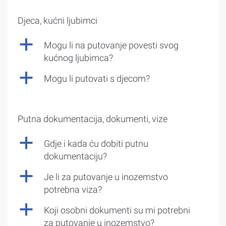
Djeca, kućni ljubimci
a
Mogu li na putovanje povesti svog
kućnog ljubimca?
a
Mogu li putovati s djecom?
Putna dokumentacija, dokumenti, vize
a
Gdje i kada ću dobiti putnu
dokumentaciju?
a
Je li za putovanje u inozemstvo
potrebna viza?
a
Koji osobni dokumenti su mi potrebni
za putovanje u inozemstvo?