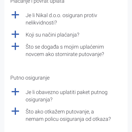
Plaćanje i povrat uplata
a
Je li Nikal d.o.o. osiguran protiv
nelikvidnosti?
a
Koji su načini plaćanja?
a
Što se događa s mojim uplaćenim
novcem ako stornirate putovanje?
Putno osiguranje
a
Je li obavezno uplatiti paket putnog
osiguranja?
a
Što ako otkažem putovanje, a
nemam policu osiguranja od otkaza?