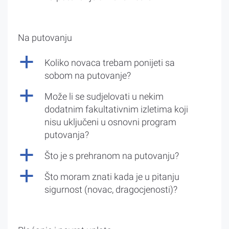
Na putovanju
a
Koliko novaca trebam ponijeti sa
sobom na putovanje?
a
Može li se sudjelovati u nekim
dodatnim fakultativnim izletima koji
nisu uključeni u osnovni program
putovanja?
a
Što je s prehranom na putovanju?
a
Što moram znati kada je u pitanju
sigurnost (novac, dragocjenosti)?