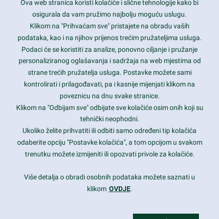
Ova web stranica koristi kolačiće i slične tehnologije kako bi
Latest trends and much more...
osigurala da vam pružimo najbolju moguću uslugu.
Klikom na "Prihvaćam sve" pristajete na obradu vaših
podataka, kao i na njihov prijenos trećim pružateljima usluga.
Contact Info
Podaci će se koristiti za analize, ponovno ciljanje i pružanje
personaliziranog oglašavanja i sadržaja na web mjestima od
strane trećih pružatelja usluga. Postavke možete sami
1600 Amphitheatre Parkway, Mountain View, CA 94043
kontrolirati i prilagođavati, pa i kasnije mijenjati klikom na
poveznicu na dnu svake stranice.
+1 650-253-0000
prothemes.net@gmail.com
Klikom na "Odbijam sve" odbijate sve kolačiće osim onih koji su
tehnički neophodni.
Daily: 9:00 am - 6:00 pm
Ukoliko želite prihvatiti ili odbiti samo određeni tip kolačića
Sunday: Closed
odaberite opciju "Postavke kolačića", a tom opcijom u svakom
trenutku možete izmijeniti ili opozvati privole za kolačiće.
Copyright 2017
FRESHFACE
© All Rights Reserved
Više detalja o obradi osobnih podataka možete saznati u
klikom
OVDJE
.