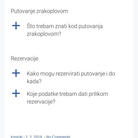
Putovanje zrakoplovom
a
Što trebam znati kod putovanja
zrakoplovom?
Rezervacije
a
Kako mogu rezervirati putovanje i do
kada?
a
Koje podatke trebam dati prilikom
rezervacije?
tcrnicki
-
2. 2. 2018.
-
No Comments