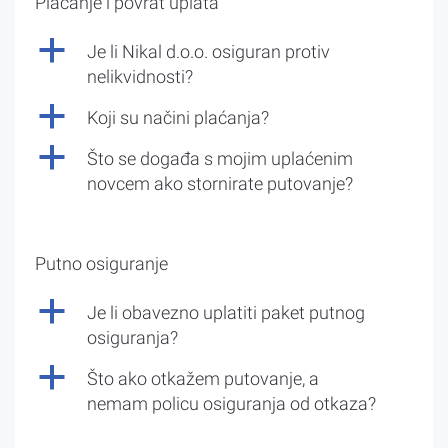
Plaćanje i povrat uplata
a
Je li Nikal d.o.o. osiguran protiv
nelikvidnosti?
a
Koji su načini plaćanja?
a
Što se događa s mojim uplaćenim
novcem ako stornirate putovanje?
Putno osiguranje
a
Je li obavezno uplatiti paket putnog
osiguranja?
a
Što ako otkažem putovanje, a
nemam policu osiguranja od otkaza?