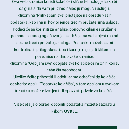
Ova web stranica koristi kolačiće i slične tehnologije kako bi
Latest trends and much more...
osigurala da vam pružimo najbolju moguću uslugu.
Klikom na "Prihvaćam sve" pristajete na obradu vaših
podataka, kao i na njihov prijenos trećim pružateljima usluga.
Contact Info
Podaci će se koristiti za analize, ponovno ciljanje i pružanje
personaliziranog oglašavanja i sadržaja na web mjestima od
strane trećih pružatelja usluga. Postavke možete sami
1600 Amphitheatre Parkway, Mountain View, CA 94043
kontrolirati i prilagođavati, pa i kasnije mijenjati klikom na
poveznicu na dnu svake stranice.
+1 650-253-0000
prothemes.net@gmail.com
Klikom na "Odbijam sve" odbijate sve kolačiće osim onih koji su
tehnički neophodni.
Daily: 9:00 am - 6:00 pm
Ukoliko želite prihvatiti ili odbiti samo određeni tip kolačića
Sunday: Closed
odaberite opciju "Postavke kolačića", a tom opcijom u svakom
trenutku možete izmijeniti ili opozvati privole za kolačiće.
Copyright 2017
FRESHFACE
© All Rights Reserved
Više detalja o obradi osobnih podataka možete saznati u
klikom
OVDJE
.