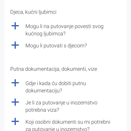
Djeca, kućni ljubimci
a
Mogu li na putovanje povesti svog
kućnog ljubimca?
a
Mogu li putovati s djecom?
Putna dokumentacija, dokumenti, vize
a
Gdje i kada ću dobiti putnu
dokumentaciju?
a
Je li za putovanje u inozemstvo
potrebna viza?
a
Koji osobni dokumenti su mi potrebni
za putovanje u inozemstvo?