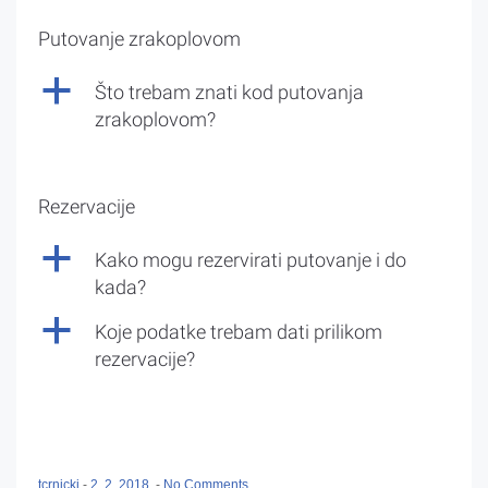
Putovanje zrakoplovom
a
Što trebam znati kod putovanja
zrakoplovom?
Rezervacije
a
Kako mogu rezervirati putovanje i do
kada?
a
Koje podatke trebam dati prilikom
rezervacije?
tcrnicki
-
2. 2. 2018.
-
No Comments