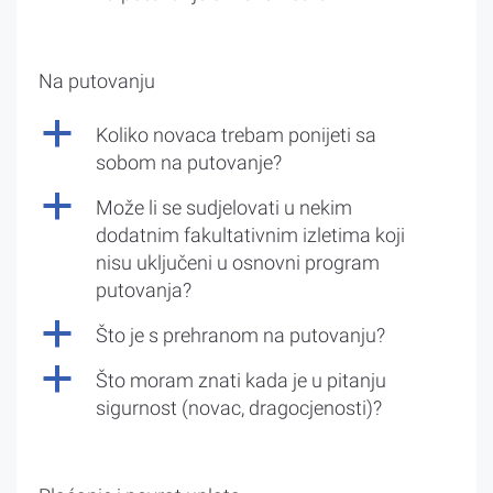
Na putovanju
a
Koliko novaca trebam ponijeti sa
sobom na putovanje?
a
Može li se sudjelovati u nekim
dodatnim fakultativnim izletima koji
nisu uključeni u osnovni program
putovanja?
a
Što je s prehranom na putovanju?
a
Što moram znati kada je u pitanju
sigurnost (novac, dragocjenosti)?