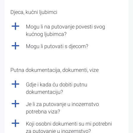
Djeca, kućni ljubimci
a
Mogu li na putovanje povesti svog
kućnog ljubimca?
a
Mogu li putovati s djecom?
Putna dokumentacija, dokumenti, vize
a
Gdje i kada ću dobiti putnu
dokumentaciju?
a
Je li za putovanje u inozemstvo
potrebna viza?
a
Koji osobni dokumenti su mi potrebni
za putovanje u inozemstvo?