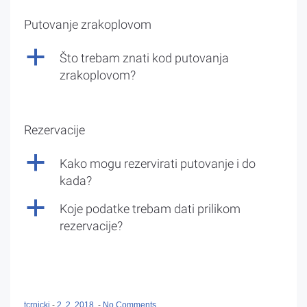
Putovanje zrakoplovom
a
Što trebam znati kod putovanja
zrakoplovom?
Rezervacije
a
Kako mogu rezervirati putovanje i do
kada?
a
Koje podatke trebam dati prilikom
rezervacije?
tcrnicki
-
2. 2. 2018.
-
No Comments