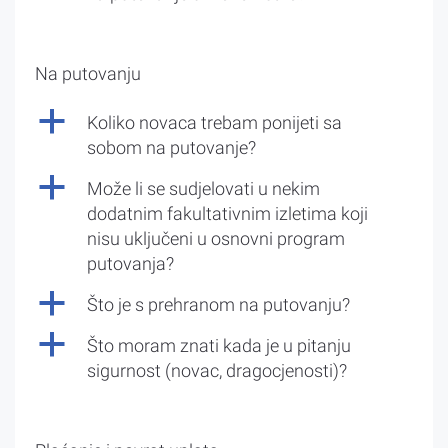
Na putovanju
a
Koliko novaca trebam ponijeti sa
sobom na putovanje?
a
Može li se sudjelovati u nekim
dodatnim fakultativnim izletima koji
nisu uključeni u osnovni program
putovanja?
a
Što je s prehranom na putovanju?
a
Što moram znati kada je u pitanju
sigurnost (novac, dragocjenosti)?