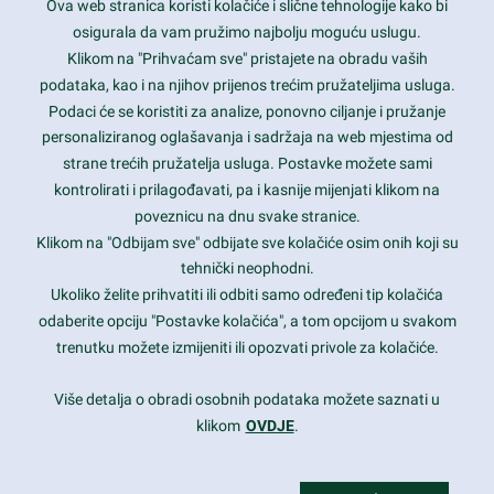
Ova web stranica koristi kolačiće i slične tehnologije kako bi
Latest trends and much more...
osigurala da vam pružimo najbolju moguću uslugu.
Klikom na "Prihvaćam sve" pristajete na obradu vaših
podataka, kao i na njihov prijenos trećim pružateljima usluga.
Contact Info
Podaci će se koristiti za analize, ponovno ciljanje i pružanje
personaliziranog oglašavanja i sadržaja na web mjestima od
strane trećih pružatelja usluga. Postavke možete sami
1600 Amphitheatre Parkway, Mountain View, CA 94043
kontrolirati i prilagođavati, pa i kasnije mijenjati klikom na
poveznicu na dnu svake stranice.
+1 650-253-0000
prothemes.net@gmail.com
Klikom na "Odbijam sve" odbijate sve kolačiće osim onih koji su
tehnički neophodni.
Daily: 9:00 am - 6:00 pm
Ukoliko želite prihvatiti ili odbiti samo određeni tip kolačića
Sunday: Closed
odaberite opciju "Postavke kolačića", a tom opcijom u svakom
trenutku možete izmijeniti ili opozvati privole za kolačiće.
Copyright 2017
FRESHFACE
© All Rights Reserved
Više detalja o obradi osobnih podataka možete saznati u
klikom
OVDJE
.