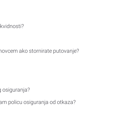
ikvidnosti?
novcem ako stornirate putovanje?
g osiguranja?
am policu osiguranja od otkaza?