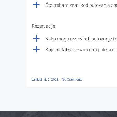
a
Što trebam znati kod putovanja z
Rezervacije
a
Kako mogu rezervirati putovanje i 
a
Koje podatke trebam dati prilikom r
tcrnicki
-
2. 2. 2018.
-
No Comments