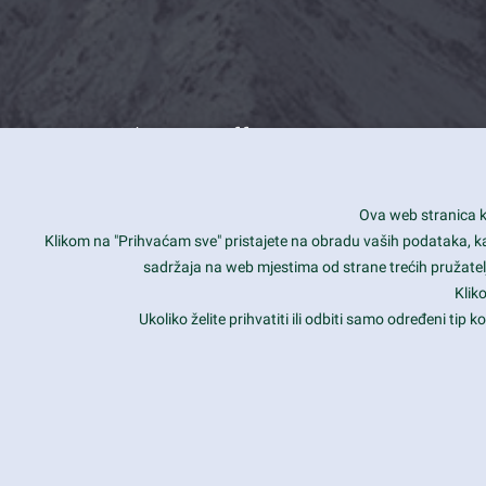
What we offer
How you can impact customers
24/7
Ova web stranica ko
Is your website user friendly?
Smar
Klikom na "Prihvaćam sve" pristajete na obradu vaših podataka, kao 
sadržaja na web mjestima od strane trećih pružatelj
Ark offers weekly stunning designs.
Unli
Klik
Why our customers love Ark?
Mobi
Ukoliko želite prihvatiti ili odbiti samo određeni tip
hat we do is all about passion
Late
Copyright 2017
FRESHFACE
© All Rights Reserved