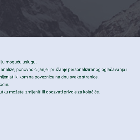
Contact Info
1600 Amphitheatre Parkway, Mountain
bolju moguću uslugu.
View, CA 94043
 analize, ponovno ciljanje i pružanje personaliziranog oglašavanja i
+1 650-253-0000
mijenjati klikom na poveznicu na dnu svake stranice.
prothemes.net@gmail.com
odni.
tku možete izmijeniti ili opozvati privole za kolačiće.
Daily: 9:00 am - 6:00 pm
Sunday: Closed
Terms & Conditions
|
Privacy & Policy