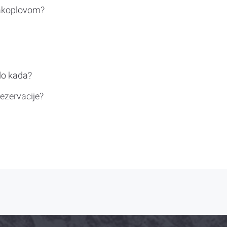
rakoplovom?
do kada?
ezervacije?