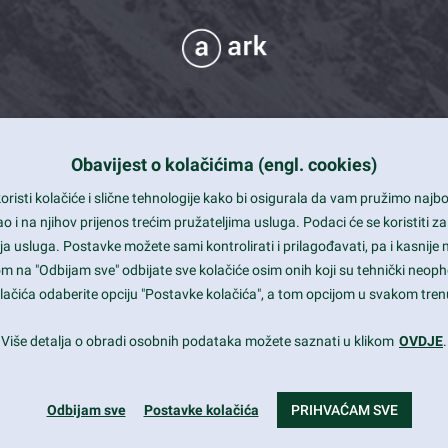
Obavijest o kolačićima (engl. cookies)
 Support
risti kolačiće i slične tehnologije kako bi osigurala da vam pružimo naj
t and beautiful design
i na njihov prijenos trećim pružateljima usluga. Podaci će se koristiti za
a usluga. Postavke možete sami kontrolirati i prilagođavati, pa i kasnije 
mited Eelements
om na "Odbijam sve" odbijate sve kolačiće osim onih koji su tehnički neoph
le ready
 kolačića odaberite opciju "Postavke kolačića", a tom opcijom u svakom trenu
st trends and much more...
Više detalja o obradi osobnih podataka možete saznati u klikom
OVDJE
.
Odbijam sve
Postavke kolačića
PRIHVAĆAM SVE