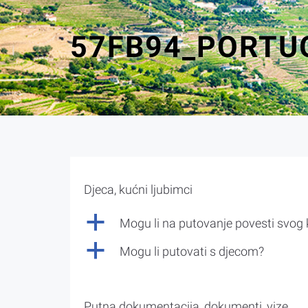
57FB94_PORTU
Djeca, kućni ljubimci
a
Mogu li na putovanje povesti svog
a
Mogu li putovati s djecom?
Putna dokumentacija, dokumenti, vize