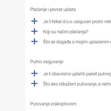
Plaćanje i povrat uplata
a
Je li Nikal d.o.o. osiguran protiv nel
a
Koji su načini plaćanja?
a
Što se događa s mojim uplaćenim 
Putno osiguranje
a
Je li obavezno uplatiti paket putno
a
Što ako otkažem putovanje, a nem
Putovanje zrakoplovom