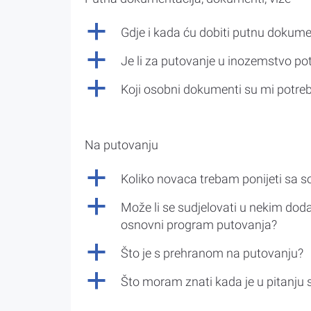
a
Gdje i kada ću dobiti putnu dokume
a
Je li za putovanje u inozemstvo po
a
Koji osobni dokumenti su mi potre
Na putovanju
a
Koliko novaca trebam ponijeti sa 
a
Može li se sudjelovati u nekim doda
osnovni program putovanja?
a
Što je s prehranom na putovanju?
a
Što moram znati kada je u pitanju 